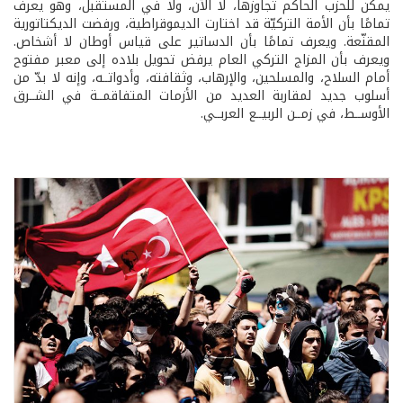
يمكن للحزب الحاكم تجاوزها، لا الآن، ولا في المستقبل، وهو يعرف
تمامًا بأن الأمة التركيّة قد اختارت الديموقراطية، ورفضت الديكتاتورية
المقنّعة. ويعرف تمامًا بأن الدساتير على قياس أوطان لا أشخاص.
ويعرف بأن المزاج التركي العام يرفض تحويل بلاده إلى معبر مفتوح
أمام السلاح، والمسلحين، والإرهاب، وثقافته، وأدواتــه، وإنه لا بدّ من
أسلوب جديد لمقاربة العديد من الأزمات المتفاقمــة في الشــرق
الأوســط، في زمــن الربيــع العربــي.