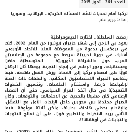
العدد 361 - تموز 2015
تركيا أمام تحديات ثلاثة: المسألة الكرديّة.. الإرهاب.. وسوريا
إعداد: جورج علم
رفضت السلطنة.. اختارت الديموقراطيّة
يعود بي الزمن إلى شهر حزيران (يونيو) من العام 2002، كنت
في بروكسيل بدعوة من المفوضيّة العليا للاتحاد الأوروبي
أشارك في دورة تدريبيّة سريعة مع مجموعة من الإعلامييّن
العرب، حول «الشراكة الأوروبيّة – المتوسطيّة حاضرًا
ومستقبلا»، ودور الإعلام في إنجاح التجربة. يومها كان الرهان
قويًّا على انضمام تركيا إلى الاتحاد. ورش العمل ناشطة، فيما
يتقاسم الخبراء الاختصاصيّون المكاتب، والملفات ذات الصلة
لإشباعها درسًا، واستنتاج الخلاصات، وتنسيق الخطوات
التنفيذيّة في حال اتخذ القرار السياسي. حتى أن الفضاء
الإعلامي كان مشبعًا بالحديث عن الاحتمالات والتوقعات، وكان
الصراع محتدمًا بين محورين داخل الإتحاد، الأول مع التمهّل،
والإقدام بخطى هادئة، بطيئة، ولكن ثابتة موثوقة. فيما
الثاني يريد الانخراط والتطبيع فورًا، على أن تعالج النتوءات
والتباينات في أوقاتها؟!.
في 3 تشرين الثاني (نوفمبر) من ذلك العام (2002)، جرت