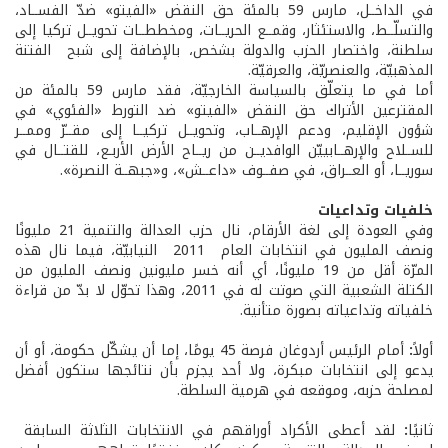
في الداخــل، مارس 59 بالمئة حق النقض «الفيتو» ضدّ الفســاد،
والتسلّــط، والاستئثار، وقمــع الحريــات، ومخططــات تحويــل تركيا إلى
سلطنة، واختصار الحزب والدولة بشخص، بالإضافة إلى شبح الفتنة
المذهبيّة، والعنصريّة، والعرقيّة.
أما في ما يتعلّق بالسياسة الخارجيّة، فقد مارس 59 بالمئة من
المقترعين الأتراك حق النقض «الفيتو» ضد التورط «الفئوي» في
شؤون الإقليم، ودعم الإرهــاب، وتحويــل تركيــا إلى مقــرّ وممــر
للســلاح والإرهــابييّن الوافديــن من ريــاح الأرض الأربـع، للقتــال في
سوريــا، أو العــراق، في صفــوف «داعــش»، و«جبهــة النصرة».
خلفيات وتداعيات
وفي العودة إلى لغة الأرقام، نال حزب العدالة والتنمية 21 مليونًا
ونصف المليون في انتخابات العام 2011 النيابيّة، فيما نال هذه
المرّة أقل من 19 مليونًا، أي أنه خسر مليونين ونصف المليون من
الكتلة الشعبية التي صوتت له في 2011، وهذا تحوّل لا بدّ من قراءة
خلفياته وتداعياته بصورة متأنية.
أولاً
:
أمام الرئيس أردوغان فرصة 45 يومًا، إما أن يشكّل حكومة، أو أن
يدعو إلى انتخابات مبكرة، ولا أحد يجزم بأن نتائجها ستكون أفضل
لمصلحة حزبه، وموقعه في هرمية السلطة.
ثانيًا
:
لقد أعطى الأكراد أوراقهم في الانتخابات الثلاثة السابقة