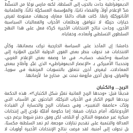
الديموقراطية جاءت بالحزب إلى السلطة، لكنه مارس نوعًا من التسلّط
ضدّ الإعلام أولاً، والقضاء ثانيًا، والمؤسسة العسكريّة ثالثًا، والعلمانية
الأتاتوركيّة رابعًا. كانت هناك دائمًا معارك وجبهات مفتوحة لفرض
خيارات حزبيّة لا تتوافق وتطلعات الأحزاب والفعاليات السياسية
الأخرى، وجاءت نتائج الانتخابات الأخيرة كردّة فعل على هذا النهج
السلطوي التسلطي وأبعاده، وخفاياه.
خامسًا
:
إن المآخذ على السياسة الخارجية تركت بصماتها، وكأن
الانتخابات قد تحولت بنظر بعض القوى الدولية الكبرى المؤثرة إلى
محاسبة و«كشف حساب»، في ما وصفه بعض الإعلام الغربي،
وتحديدًا الأميركي بـ «الإعصار الديموقراطي» الذي غيّر، وأطاح ببعض
المعادلات، ليفرض أخرى تتعلق بالتسويات المرتقبة في سوريا،
والعراق، ودول أخرى مأزومة تبحث عن مخارج ما لأزماتها.
الريح... والكثبان
قديمًا قيل: «وحدها الريح العاتية تغيّر شكل الكثبان؟!». هذه الحكمة
يرددها اليوم الكبار في الأحزاب التركيّة، الباحثون عن الأسباب التي
ولدّت «عاصفة التغيير».. وفي حسابات الربح والخسارة أن القيادة
الأردوغانيّة، أمام خيارات ضيقة: إما حكومة أقليّة تؤدي إلى إنتخابات
مبكرة غير مضمونة النتائج، أو ائتلاف لكن وفق دفتر شروط يرغم حزب
العدالة والتنمية على تقديم تنازلات موجعة. لم تعد السلطنة مكسبًا،
بل تحولت إلى أمنية. لقد فرضت نتائج الإنتخابات الأخيرة أولويات لا