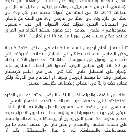
لـ«حزب العدالة والتنمية»، كونه كان منفتحًا تجاههم عبر طرحه
الإسلامي، أكثر من «القومييّن»، و«الأتاتوركييّن»، والدليل أنه نال في
انتخابات 2011، 32 في المئة من أصوات مدينة ديار بكر، و40 في
المئة من فان، و32 في المئة من ماردين، و36 في المئة من باتمان.
في الانتخابات الأخيرة تحوّلت هذه الأصوات إلى حزب «الشعوب
الديموقراطي» الكردي الصاعد، وهو صعود يعيشه الأكراد في العراق
ما بعد صدّام حسين، وفي سوريا ما بعد 18 آذار (مارس) 2011.
ثالثًا
:
تمثل أمام أردوغان المسألة الكرديّة في الداخل، كتحدّ كبير لا
يمكن التعامي عنه. لقد تجاهل في السابق النصائح الأميركيّة التي
حثّته على الوصول إلى تسوية، أو تفاهمات. بعد دخول الأكراد بكتلة
من 80 نائبًا إلى مجلس النواب، أصبحوا هم أصحاب المبادرة، فإما
الإصرار على استقلال ذاتي، كما هي الحال في إقليم كردستان
العراقي، وهذا ما يرفضه أردوغان وحزبه، أو الاندماج في الدولة، ولكن
مقابل حصّة وازنة في النظام، وبضمانات يكرّسها الدستور.
رابعًا
:
بين الرغيف والحريّة، اختار الناخب التركي الحريّة. وما بين الوفرة
الاقتصاديّة التي حققها حزب العدالة والتنمية، والمسار الأمني –
السياسي الذي ينتهجه على مستوى الداخل، والإقليم، انحاز الناخب
التركي إلى حريته وديموقراطيته وتنوّعه. حملت صناديق الاقتراع صرخة
احتجاج مدوّية ضدّ القيم التي يحاول أن يرسخها حزب العدالة والتنمية
على حساب العلمنة، والانفتاح، والتحرّر. كان من الصعب الدمج ما بين
الديموقراطيّة والسلطويّة، كي لا يقال «التسلطيّة»، ذلك أن