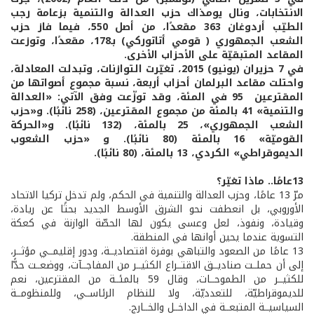
الانتخابات، ونال يومذاك حزب العدالة والتنمية بزعامة رجب
الطيّب أردوغان 363 مقعدًا، من أصل 550، فيما فاز حزب
الشعب الجمهوري ( قومي أتاتوركي) بـ178، مقعدًا، وتوزعت
المقاعد المتبقيّة على الأحزاب الأخرى.
في 7 حزيران (يونيو) 2015، تغيّرت التوازنات، وتبدلت المعادلة،
واحتلت مقاعد البرلمان أحزاب أربعة، نسبة مجموع أصواتها من
المقترعين 95 في المئة، وقد توزّعت وفق الآتي: «العدالة
والتنمية» 41 بالمئة من مجموع المقترعين، (258 نائبًا). و«حزب
الشعب الجمهوري»، 25 بالمئة، (132 نائبًا). و«الحركة
القوميّة» 16 بالمئة (80 نائبًا). و «حزب الشعوب
الديموقراطي» الكردي، 13 بالمئة، (80 نائبًا).
13عامًا.. ماذا تغيّر؟
مرّ 13 عامًا، وحزب العدالة والتنمية في الحكم، ولم تدخل تركيا الاتحاد
الأوروبي، بل انعطفت نحو الشرق الأوسط الجديد بحثًا عن ريادة،
وقيادة، ونفوذ، لعل وعسى يكون لها الحصّة الوازنة في كعكة
التسوية عندما يحين أوانها في المنطقة.
13 عامًا من الصعود والتباهي بوفرة اقتصاديــة، ودور إقليمــي مؤثــر،
إلى أن حملــت صناديــق الاقتــراع الكثيــر من المفاجــآت، ووضعــت حدًّا
للكثيــر من الطموحــات، وقال 59 بالمئــة من المقترعين، نعم
للديموقراطيّة، للتعدديّة، ولا للنظام الرئاســي، وللمنظومــة
السياسيــة المتبعــة في الداخــل والخــارج.