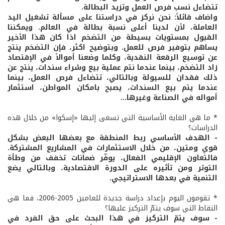
تتضاءل نسب فرص العمل وتزيد البطالة.
واضاف قائلاً: نحن نركز في دراستنا على مسألة تشغيل اليد
العاملة، لأن لدينا أعلى نسبة بطالة في العالم. ويمكننا
القبول بمستويات بسيطة من التضخم اذا كان هذا الأخير
يساهم بتوفير فرص للعمل. وبتوضيح اكثر، فإن التضخم ينتج
عن توسيع الرقعة النقدية، وكلما وضعنا أموالاً في الإقتصاد
زاد التضخم، بينما عندما نتم عملية بيع وشراء سندات، ينتج عن
ذلك فقدان للسيولة وبالتالي، تتضاءل فرص العمل، بينما
عندما يتم بيع السندات، يصبح بامكان المواطن، استثمار
أمواله في الصناعة وغيرها...
* ما هي الغاية الأساسية التي تسعى إليها «إسكوا» من خلال هذه
الدراسات؟
- الهدف الأساسي ربط المنطقة مع بعضها البعض بشكل
قوي ومتين، من خلال الاستثمارات في المشاريع المشتركة.
فالتعاون الإقليمي الفعال، يوفّر ضمانات تخفف من وطأة
التوتر ومن تأثيره على الدورة الاقتصادية، وبالتالي يضع
التنمية في بعدها الاستراتيجي.
* تقومون اليوم بإعداد دراسة جديدة للعامين 2005-2006، فما هي
النقاط التي سوف يتمّ التركيز عليها؟
- سوف يتمّ التركيز في هذا البحث على حق الفرد في