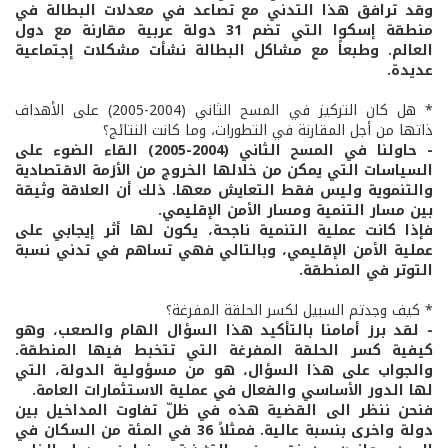
وقد ترافق هذا التدني مع تصاعد في معدلات البطالة في
منطقة إسكوا التي تضم 31 دولة عربية مقارنة مع دول
العالم. وطبعاً مع مشاكل البطالة نشأت مشكلات إجتماعية
عديدة.
* هل كان التركيز في المسح الثاني (2004-2005) على الأهداف
ذاتها من أجل المقارنة في التطورات، وما كانت النتائج؟
- حاولنا في المسح الثاني (2004-2005) القاء الضوء على
السياسات التي يمكن من خلالها الخروج من الأزمة الاقتصادية
والتنموية وليس فقط التعايش معها. ذلك أن العلاقة وثيقة
بين مسار التنمية ومسار الأمن الإقليمي.
فإذا كانت عملية التنمية ناجحة، يكون لها أثر إيجابي على
عملية الأمن الإقليمي، وبالتالي فهي تساهم في تدني نسبة
التوتر في المنطقة.
* كيف وجدتم السبيل لكسر الحلقة المفرغة؟
- لقد برز أمامنا بالتأكيد هذا السؤال الهام والصعب، وهو
كيفية كسر الحلقة المفرغة التي تتخبط فيها المنطقة.
والجواب على هذا السؤال، هو من مسؤولية الدولة، التي
لها الدور الأساسي والفعال في عملية الاستثمارات العامة.
فنحن ننظر الى القضية هذه في ظلّ تفاوت المداخيل بين
دولة واخرى بنسبة عالية. فمثلاً 36 في المئة من السكان في