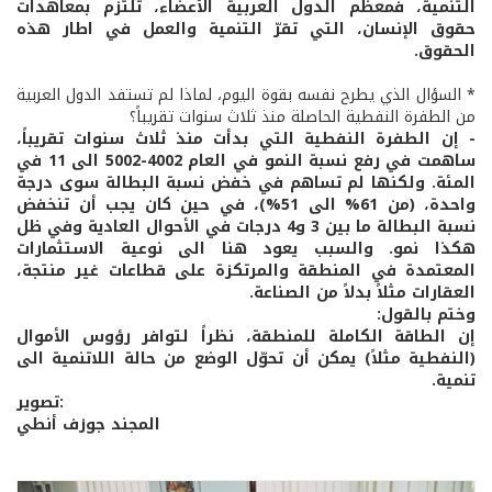
التنمية، فمعظم الدول العربية الأعضاء، تلتزم بمعاهدات
حقوق الإنسان، التي تقرّ التنمية والعمل في اطار هذه
الحقوق.
* السؤال الذي يطرح نفسه بقوة اليوم، لماذا لم تستفد الدول العربية
من الطفرة النفطية الحاصلة منذ ثلاث سنوات تقريباً؟
- إن الطفرة النفطية التي بدأت منذ ثلاث سنوات تقريباً،
ساهمت في رفع نسبة النمو في العام 4002-5002 الى 11 في
المئة. ولكنها لم تساهم في خفض نسبة البطالة سوى درجة
واحدة، (من 61% الى 51%)، في حين كان يجب أن تنخفض
نسبة البطالة ما بين 3 و4 درجات في الأحوال العادية وفي ظل
هكذا نمو. والسبب يعود هنا الى نوعية الاستثمارات
المعتمدة في المنطقة والمرتكزة على قطاعات غير منتجة،
العقارات مثلاً بدلاً من الصناعة.
وختم بالقول:
إن الطاقة الكاملة للمنطقة، نظراً لتوافر رؤوس الأموال
(النفطية مثلاً) يمكن أن تحوّل الوضع من حالة اللاتنمية الى
تنمية.
تصوير:
المجند جوزف أنطي