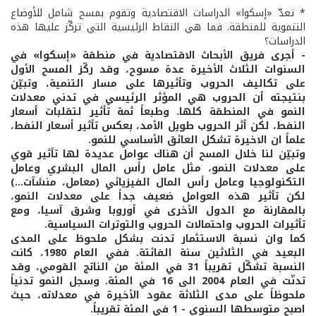
* تعدّ «إسكوا» الدراسات الاقتصادية وتقوم بمسح شامل للأوضاع
التنموية للمنطقة. فما هي النقاط الرئيسية التي تركّز عليها هذه
الدراسات؟
- أجرى فريق الأبحاث الاقتصادية في منطقة «إسكوا» في
السنوات الثلاث الأخيرة عدة مسوح، وقد ركّز المسح الأول
على تكاليف الحروب وتأثيرها على مسار التنمية، وتبيّن
بنتيجته أن الحروب هي المؤثر الرئيسي في تدني معدلات
النمو في المنطقة كلها. وطبعاً ثمة تأثير لتقلبات أسعار
النفط، لكن أثر الحروب طويل الأمد، بعكس تأثير أسعار النفط،
علماً ان الاخيرة تشكل العائق الأساسي للنمو.
وتبيّن لنا خلال المسح أن هناك عوامل عديدة لها تأثير قوي
على معدلات النمو، مثل عامل رأس المال البشري وعامل
التكنولوجيا وعامل رأس المال الفيزيائي (معامل، منشآت...)
لكن تأثير هذه العوامل ضعيف جداً على معدلات النمو،
بالمقارنة مع الدول الأخرى في أوروبا وشرق آسيا، ومع
تأثيرات الحروب واحتمالات الحروب والتوترات السياسية.
كما وان نسبة الاستثمار تدنت بشكل ملحوظ على المدى
البعيد في الثلاثين سنة الفائتة. ففي العام 1980، كانت
النسبة تشكّل تقريباً 31 في المئة من الناتج القومي، وقد
تدنّت في العام 2004 الى 16 في المئة. وسجل النمو تدنياً
ملحوظاً على مدى الثلاثة عقود الأخيرة في معدلاته، حيث
اصبح متوسطها السنوي - 1 في المئة تقريباً.