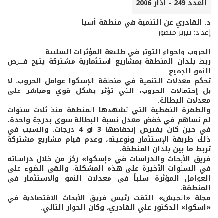
العدد 249 - آذار 2006
د. القادري عن التنمية في منطقة آسيا
إعداد: تيريز منصور
الحروب واجواء التوتر في طليعة المؤثرات السلبية
ربط بلدان المنطقة بمشاريع استثمارية مشتركة يتيح فــــرص
النمو للجميع
تحكم معدلات التنمية في منطقة الإسكوا عوامل الحروب، لا
بل إحتمالات الحروب، التي تؤثر بشكل قوي ومباشر على
معدلات البطالة.
والطفرة النفطية التي تشهدها المنطقة منذ ثلاث سنوات
لم تساهم في خفض معدل نسبة البطالة سوى بدرجة واحدة،
في حين كان يفترض إنخفاضها 3 او 4 درجات. والسبب في
ذلك طريقة الإستثمار ونوعيته، وعدم قيام مشاريع مشتركة
تربط ما بين بلدان المنطقة.
فريق الأبحاث والدراسات في «إسكوا» ركز من خلال دراساته
في السنوات الأخيرة على هذه المشكلة، والقى الضوء على
العوامل المؤثرة سلباً في معدلات النمو والاستثمار في
المنطقة.
مجلة «الجيش» التقت رئيس فريق الأبحاث الاقتصادية في
«اسكوا» الدكتور علي القادري، وكان الحوار التالي.