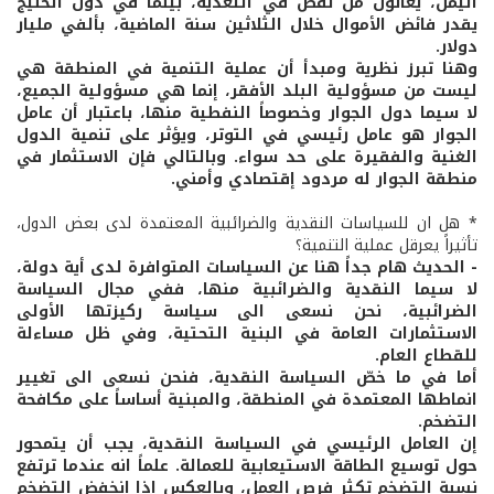
اليمن، يعانون من نقص في التغذية، بينما في دول الخليج
يقدر فائض الأموال خلال الثلاثين سنة الماضية، بألفي مليار
دولار.
وهنا تبرز نظرية ومبدأ أن عملية التنمية في المنطقة هي
ليست من مسؤولية البلد الأفقر، إنما هي مسؤولية الجميع،
لا سيما دول الجوار وخصوصاً النفطية منها، باعتبار أن عامل
الجوار هو عامل رئيسي في التوتر، ويؤثر على تنمية الدول
الغنية والفقيرة على حد سواء. وبالتالي فإن الاستثمار في
منطقة الجوار له مردود إقتصادي وأمني.
* هل ان للسياسات النقدية والضرائبية المعتمدة لدى بعض الدول،
تأثيراً يعرقل عملية التنمية؟
- الحديث هام جداً هنا عن السياسات المتوافرة لدى أية دولة،
لا سيما النقدية والضرائبية منها، ففي مجال السياسة
الضرائبية، نحن نسعى الى سياسة ركيزتها الأولى
الاستثمارات العامة في البنية التحتية، وفي ظل مساءلة
للقطاع العام.
أما في ما خصّ السياسة النقدية، فنحن نسعى الى تغيير
انماطها المعتمدة في المنطقة، والمبنية أساساً على مكافحة
التضخم.
إن العامل الرئيسي في السياسة النقدية، يجب أن يتمحور
حول توسيع الطاقة الاستيعابية للعمالة. علماً انه عندما ترتفع
نسبة التضخم تكثر فرص العمل، وبالعكس اذا انخفض التضخم