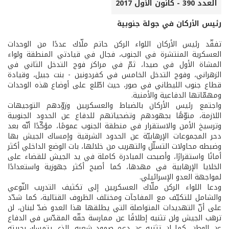
العدد 390 - كانون الأول 2017
رئيس الأركان في جولة جنوبية
تفقّد رئيس الأركان اللواء الركن حاتم ملّاك عددًا من الوحدات
العسكرية المنتشرة في الجنوب، فجال في قيادتي المنطقة ولواء
المشاة الأول في صيدا، ثمّ في مراكز فوج التدخل الثاني في
الزهراني، وفوج التدخل الخامس في كفردونين - بنت جبيل، وقيادة
قطاع جنوب الليطاني في صور، حيث اطّلع على أوضاع هذه الوحدات
ومهمّاتها الدفاعية والأمنية.
واجتمع رئيس الأركان بالضباط والعسكريين وزوّدهم التوجيهات
اللازمة، منوّهًا بجهودهم وتضحياتهم للدفاع عن الحدود الجنوبية
وترسيخ الأمن والاستقرار في منطقة الجنوب عمومًا، مؤكّدًا أنّه بعد
دحر المجموعات الإرهابيّة عن الحدود الشرقية وإمساك الجيش بها
وضبطه محاولات التسلّل والتهريب من خلالها، بات الوضع الداخلي أكثر
أمانًا واستقرارًا، وأصبحت المبادرة كاملة في يد الجيش للقضاء على
الخلايا الإرهابية في مهدها، كما أصبح أكثر جهوزية واستعدادًا
لمواجهة العدو الإسرائيلي.
ودعا اللواء الركن ملّاك العسكريين إلى تكثيف التدريب النّوعي
والشامل للتكيّف مع المفاجآت ومختلف الظروف القتالية، كما شدّد
على أنّ التهديدات المتواصلة التي يطلقها هذا العدو ضدّ لبنان، لن
ترهب الجيش ولن تثنيه إطلاقًا عن ممارسة حقّه المقدّس في الدفاع
عن الوطن، كما لن تثنيه عن دعم صمود شعبه، الذي يتمسك بحريته