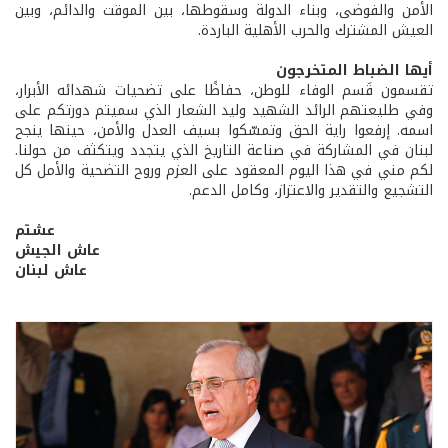
الأمن والفوضى، وبناء الدولة وسقوطها، بين الموقت والدائم، وبين
العيش المشترك والحرب الأهلية الباردة.
أيها الضباط المتخرجون
تقسمون قَسم الوفاء للوطن، حفاظًا على تضحيات شهدائه الأبرار،
وفي طليعتهم الرائد الشهيد وليد الشعار الذي سميتم دورتكم على
اسمه. إرفعوا راية الحق وتمسّكوا بسيف العدل والأمن، حينها ينجح
لبنان في المشاركة في صناعة التاريخ الذي يتجدد ويتكثف من حولنا.
لكم مني في هذا اليوم المعقود على العزم وروح التضحية والأمل كل
التشجيع والتقدير والاعتزاز، وكامل الدعم.
عشتم
عاش الجيش
عاش لبنان