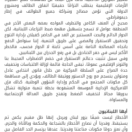
الأزمات الإقليمية يتطلب التزامًا حقيقيًا اتفاق الطائف ومشروع
الدولة التي تؤمن مصالح وشراكة جميع الطوائف في إطار
ديموقراطي.
صحيح أن العنف الكامن والتطرف المواجه بعضه البعض الآخر في
المنطقة عوامل لا تسمح بتسهيل مهمة ضبط النزاعات اللبنانية، لكن
الحوار الدائم والبحث المستنير عن الغد في الحاضر كفيلان بإدارة التنوع
وتحقيق الاستقرار والمضي على طريق التنمية. إننا سنواصل الدفع
باتجاه المصالحة التامة على أسس ثابتة لا الحوار فحسب، فالخطر
الأكبر ليس في حفر الخنادق بل في رفع الجدران بين اللبنانيين.
وفي سبيل تثبيت دعائم الاستقرار في خضم الاضطراب المحيط بنا
والتوتر الإقليمي عمومًا، تبقى الحاجة قائمة لإزالة الالتباسات وتخفيف
حدة الصراع على السلطة المركزية من خلال قانون انتخابي عادل
ومتوازن ينسجم مع روح الدستور ووثيقة الطائف، ويؤدي إلى مساهمة
كل مكونات المجتمع في الحكم وإدارة الشؤون الوطنية. كذلك فإن
اللامركزية الإدارية الموسعة المشفوعة بخطة تنمية متوازنة تشكل
بدورها مجالا لتخفيف الضغط وتفتح طريق العدالة الإجتماعية
والمساواة.
أيها اللبنانيون
الأخطار ليست ضيفًا يزور لبنان ويرحل. إنها ظل مقيم يكمن ثم
يستيقظ. وقدرنا أن نصارع الأخطار بالشجاعة والحكمة وبالأناة والحزم،
وأن نعزز دومًا مكونات مناعتنا وقدرتنا. عندها يرتسم الحد الفاصل بين