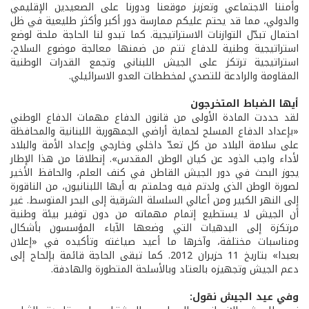
وأمننا الاجتماعي وتعزيز موقعنا ودورنا على الصعيدين الإقليمي
والدولي، مما قد يحتم عليكم ممارسة دور أكبر وأكثر طليعية في ظل
احتمال تبدّل التوازنات الاستراتيجية. كما تبدو لنا الحاجة ملحة لوضع
استراتيجية وطنية للدفاع تتم من ضمنها معالجة موضوع السلاح،
استراتيجية ترتكز على الجيش اللبناني وتجمع القدرات الوطنية
المقاومة والرادعة للتصدي لمخططات العدو الاسرائيلي.
أيها الضباط المتخرجون
لقد حددت المادة الأولى من قانون الدفاع مهمات الدفاع الوطني
«بإعداد الدفاع المسلح لحماية أراضي الجمهورية اللبنانية والمحافظة
على سلامة البلاد من كل تعدّ داخلي وخارجي وإعداد الأمة والبلاد
لأداء واجب الذود عن كيان الوطن المقدس». إنطلاقا من هذا الإطار
يجوز البحث في دور الجيش القاطن في كنف العلم، والحافظ الأخير
لصورة الوطن الذي ولدتم فيه وحلمتم به أيها اللبنانيون، من الناقورة
إلى النهر الكبير ومن أعالي السلسلة الشرقية إلى البحر المتوسط. غير
أن الجيش لا يستطيع إتمام مهماته من دون توفير بيئة وطنية
مرتكزة إلى البدهيات التي وضعها الآباء المؤسسون بأشكال
ومناسبات مختلفة، وآخرها ما أعيد صياغته وتأكيده في «إعلان
بعبدا» بتاريخ 11 حزيران 2012. كما تبقى الحاجة قائمة بإلحاح إلى
دعم الجيش وتجهيزه بالعتاد وبالأسلحة المتطورة والهادفة.
وفي عيد الجيش نقول: