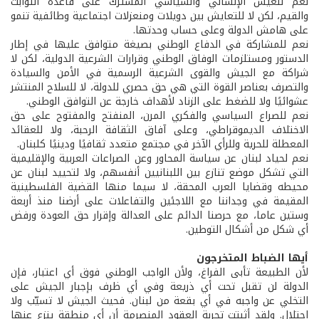
نعم للعيش الإنساني والسياسي المشترك على قاعدة الثوابت
والقيم، لكن لا للتعايش بين دويلات ومنعزلات اجتماعية وطائفية تنمو
على هامش الدولة وعلى حساب وحدتها.
نعم للمشاركة في الدفاع الوطني بصيغة متوافق عليها في إطار
الدستور ومستلزمات الوفاق الوطني وقرارات الشرعية الدولية، لكن لا
شراكة مع الجيش والقوى الشرعية الرسمية في الأمن والسيادة
والتصرف بعناصر القوة التي هي حق حصري للدولة، لا للسلاح المنتشر
عشوائيًا ولا للضغط على الزناد لأهداف خارجة عن التوافق الوطني.
نعم للصراع السياسي والفكري المرن، المنفتح والمفتوح على حق
الاختلاف الديموقراطي، وعلى آفاق الثقافة الرحبة، ولا للعقائد
المعطلة للحرية وللرأي الآخر في مجتمع متعدد ثقافيًا ودينيًا كلبنان.
نعم لحياد لبنان عن سياسة المحاور وعن الصراعات العربية والإقليمية
التي تشكل موضع تنازع بين اللبنانيين أنفسهم، ولا لتحييد لبنان عن
محيطه وقضايا العرب المحقة، لا سيما منها القضية الفلسطينية
المقيمة في وجداننا مع اللاجئين والتفاعلات على أرضنا منذ أربعة
وستين عاما، مع حرصنا الدائم على العدالة وإقرار حق العودة ورفض
أي شكل من أشكال التوطين.
أيها الضباط المتخرجون
لأن الطبيعة تأبى الفراغ، ولأن الواجب الوطني فوق أي اعتبار، فإن
الدولة لن تقبل تحت أي ذريعة وفي أي ظرف بإجبار الجيش على
التخلي عن واجبه في أي بقعة من لبنان. فحيث الجيش لا تسيّب ولا
احتلال. ولقد أثبتت تجربة العقود المنصرمة أن أي منطقة ينزع عنها