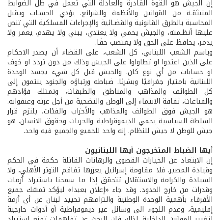
إن الجيش هو القوة القادرة والعادلة التي تعمل في ظل الضوابط
المنبثقـة من القوانين والأنظمة والشرائع. يؤدي الحسـاب ويقبل
المحاسبة بالطرق القانونية والقضـائية والإجراءات المسلكية التي تنص
عليها أنظـمته، والجيش يحمي ولا يعتدي، يبني ولا يهدم، يعمر ولا
يدمر، يحافظ على الحق ولا يغتصب حقًا.
وباسم الشعب اللبناني، كل الشعب، على القضاء أن يصدر الاحكام
على الذين اعتدوا او تطاولوا على الجيش وذلك من دون تردد او خوف
او حسابات من أي نوع كان. والجيش قبل كل شيء يجسد الوحدة
اللبنانية بامتياز جغرافيًا وبشريًا. ضباطه ورتباؤه والجنود ينتمون إلى
كل الطوائف والمذاهب والمناطق والطبقات، وتمتلك فؤادهم
والقناعات، ثقافة الانتماء إلى الوطن والتضحية من أجل عزته وعنفوانه.
هو الجيش فوق الطوائف والمذاهب والأحزاب والفئات، يلتزم قرار
السلطة السياسية يحمي الديموقراطية والحريات وحقوق الانسان. هو
جيش للوطن لا جيش للنظام. إنه واحد للجميع والجميع فيه واحد.
أ
يها الضباط المتخرجون أيها اللبنانيون
إن الابتعاد عن الخيارات القصوى والرهانات القاتلة حكمة في الحكم
وقيادة المصير. فلا مقاومة إسرائيل يعززها تفاقم التوتر الأهلي، ولا
السيادة والكرامة والاستقلال تتحقق إذا ما سمحنا باستيراد أزمات
وقدرات من خارج الحدود. وقد جاء «إعلان بعبدا» ليؤكد تمسّك جميع
الأفرقاء بأهمية الوحدة الوطنية والتزامهم تحييد لبنان عن أي أزمة
إقليمية، وعدم اللجوء الى وسائل غير ديموقراطية أو أدوات خارجية
لتغيير الموازين الداخلية. لذلك فإن البحث عن تفاهمات تمنع استيراد