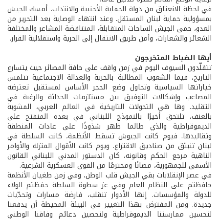
في لحظة الانعتاق من دولة الحماية الأجنبية والانتداب، أمسك الجيش
بمسؤولية حماية لبنان المستقل. وعند انتهاء الوصاية بعد التحرير من
العدو، حمى الجيش الساحات المتقابلة، المتناقضة المشاعر والمختلفة
الشعائر والشعارات، وأمن طريق الانتقال إلى الحرية واستقلالية القرار.
أيها الضباط المتخرجون
تتقلّدون السيوف اليوم في زمن واقف على حافة المصائر حيث يتسارع
التاريخ، فيما الشعوب المطالبة بالحرية والعدالة الاجتماعية تتلمس
خياراتها السياسية وتحاول وضع الحجر الأساس لمستقبل تعترضه
المصاعب وإشكالات التوفيق بين مستلزمات الحداثة والرغبة في
التقليد. وها هي التحولات التاريخية في العالم العربي، المشوبة
بالعنف، تلتحق أخيرًا بالنموذج اللبناني في بعده المنفتح على
الديموقراطية والذي طالما ظهر شذوذًا على عادات المنطقة
وتقاليدها. فيوم كانت الجيوش تسقط الأنظمة، كانت السلطة في
لبنان تنبثق من صناديق الاقتراع. ويوم كانت الأقوال المنزلة والأوامر
الناهية مرجع الحكم وقانونه، كان الدستور المدني اللبناني القانون
الأسمى للجمهورية، مصانًا ومحترمًا من القوى العسكرية الشرعية.
في عصر الإنقلابات بقي الجيش قلب الوطن، وفي زمن طغيان الأنظمة
حافظتم على النظام العام وفي عز سطوة السلطة حفظتم الولاء
للدولة والمؤسسات. إنها الأدوار تنقلب، فارضة مسارات وتحدّيات
جديدة. ومن المفترض بهذا التغيير في البيئة المحيطة أن يدفعنا
لتحسين ممارستنا الديموقراطية ولتحصين دعائم وفاقنا الوطني