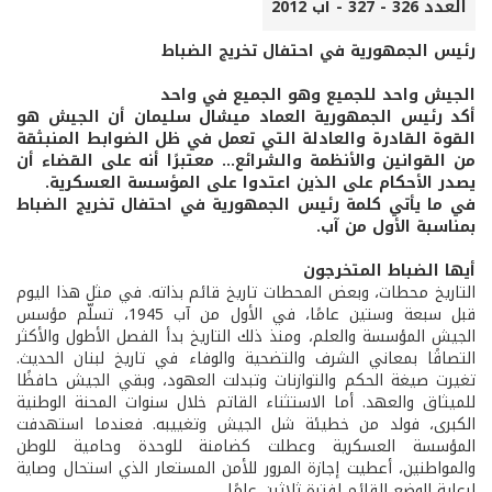
العدد 326 - 327 - آب 2012
رئيس الجمهورية في احتفال تخريج الضباط
الجيش واحد للجميع وهو الجميع في واحد
أكد رئيس الجمهورية العماد ميشال سليمان أن الجيش هو
القوة القادرة والعادلة التي تعمل في ظل الضوابط المنبثقة
من القوانين والأنظمة والشرائع... معتبرًا أنه على القضاء أن
يصدر الأحكام على الذين اعتدوا على المؤسسة العسكرية.
في ما يأتي كلمة رئيس الجمهورية في احتفال تخريج الضباط
بمناسبة الأول من آب.
أيها الضباط المتخرجون
التاريخ محطات، وبعض المحطات تاريخ قائم بذاته. في مثل هذا اليوم
قبل سبعة وستين عامًا، في الأول من آب 1945، تسلّم مؤسس
الجيش المؤسسة والعلم، ومنذ ذلك التاريخ بدأ الفصل الأطول والأكثر
التصاقًا بمعاني الشرف والتضحية والوفاء في تاريخ لبنان الحديث.
تغيرت صيغة الحكم والتوازنات وتبدلت العهود، وبقي الجيش حافظًا
للميثاق والعهد. أما الاستثناء القاتم خلال سنوات المحنة الوطنية
الكبرى، فولد من خطيئة شل الجيش وتغييبه. فعندما استهدفت
المؤسسة العسكرية وعطلت كضامنة للوحدة وحامية للوطن
والمواطنين، أعطيت إجازة المرور للأمن المستعار الذي استحال وصاية
لرعاية الوضع القائم لفترة ثلاثين عامًا.