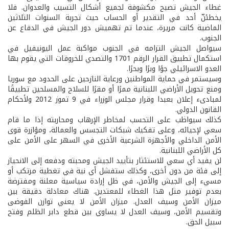
غطاء الجيش تصبح مكشوفة لجميع أشكال التسيب والعدوان. فلا
يخطئنّ أحد في التقدير أو الحساب حيث تجربة السنوات الثلاثين
الماضية كانت مريرة، عندما تم تهميش دور الجيش في الدفاع عن
الجنوب.
سيواصل الجيش التزامه في الجنوب مواكبة عمل اليونيفيل في
استكمال تطبيق القرار الرقم 1701 والتصدي للخروقات التي يقوم بها
العدو الاسرائيلي جوًا وبرًا وبحرًا.
وسيستمر في حماية المواطنين ورعاية النازحين على الحدود مع سوريا
ومنع تحويل الأراضي اللبنانية ممرًا أو مقرًا للسلاح والمسلحين تطبيقًا
لمبادىء إعلان بعبدا وقرار مجلس الوزراء في 9 تموز 2012 ولأحكام
القانون الدولي.
كذلك سيواظب على التحسب لمخاطر الإرهاب ومحاربته إذا ما قام
سعي لإحيائه، وعلى تفكيك شبكات التجسس والعمالة، ومؤازرة قوى
الأمن الداخلي والأجهزة الشرعية الأخرى في السهر على الأمن على
كل الأراضي اللبنانية.
لن يفيد أي سعي للاستئثار بتأييد الجيش ومحبته ودفعه إلى الانحياز
إلى فئة من دون أخرى، وكذلك ستفشل أي نية في تغطية مرتكب أو
مسيء إلى الجيش والأمن، في ظل إرادة سياسية معلنة ومفترضة
بعدم توفير مثل هذا الغطاء للمعتدين. هناك معادلة دقيقة بين
ميزان الأمن وسيف العدل. ميزان الأمن لا يعني توازن الفوضى
وتقسيم الأمن، وسيف العدل لا يساوي بين قطع دابر الظلم وفتح
سبيل الحق.