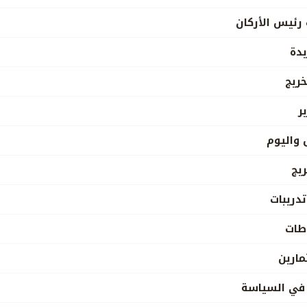
 رئيس الأركان
يدة
خريج
ر
 واليوم
يج
تدريبات
اطات
مارين
في السياسة