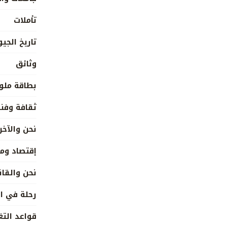
تأملات
تاريخ الج
وثائق
بطاقة ملو
ثقافة وفن
نحن والآخر
إقتصاد وم
نحن والقا
رحلة في ا
قواعد التغ