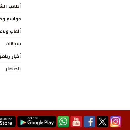
أطايب ال
مواسم وخي
ألعاب ولاع
سباقات
أخبار رياضي
باختصار