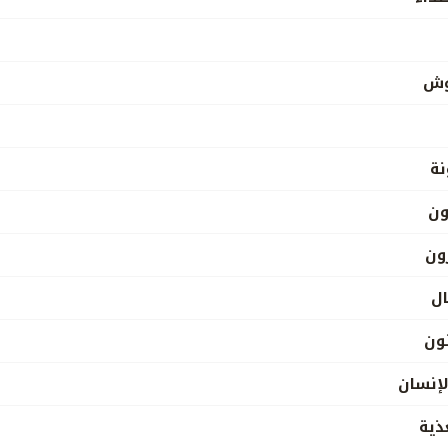
يوش
نة
ون
ون
ال
نون
لإنسان
ذية