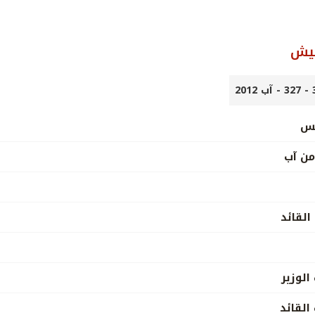
جيش
يس
من آب
لقائد
الوزير
القائد