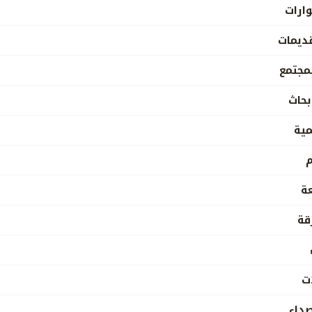
ارات
ديمات
مجتمع
بحاث
مية
م
عة
قة
ت
صداء