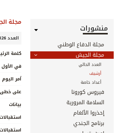
مجلة ال
منشورات
العدد 326 - 327 - آب 2012
مجلة الدفاع الوطني
كلمة الرئ
مجلة الجيش
العدد الحالي
في الأول 
أرشيف
أمر اليوم
أعداد خاصة
فيروس كورونا
على خطى ا
السلامة المرورية
بيانات
إحذروا الألغام
استقبالات 
برنامج الجندي
استقبالات 