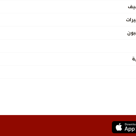
شيف
رات
بون
ة