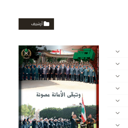
أرشيف