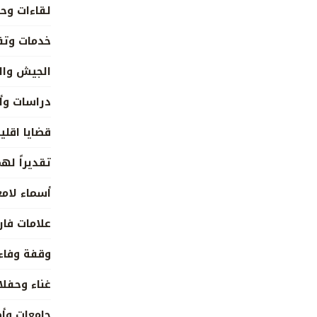
لقاءات وحو
خدمات وتق
الجيش وال
دراسات وأ
قضايا اقلي
تقديراً له
أسماء لام
علامات فار
وقفة وفاء
غناء وحفلا
جامعات وأ