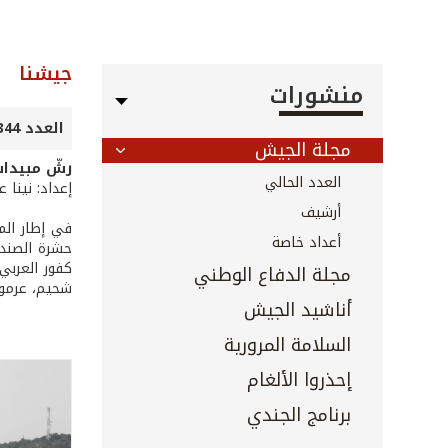
جيشنا
منشورات
العدد 344 - شباط 2014
مجلة الجيش
رشّ مبيدا
العدد الحالي
إعداد: نينا 
أرشيف
في إطار الم
أعداد خاصة
حشرة الصندل،
كفور العربي
مجلة الدفاع الوطني
شحيم، عرمون
أناشيد الجيش
السلامة المرورية
إحذروا الألغام
برنامج الجندي