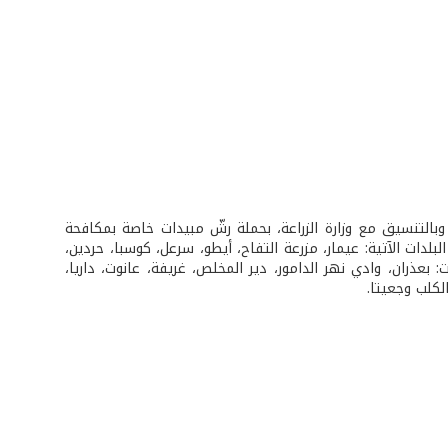
بالتنسيق مع وزارة الزراعة، بحملة رشّ مبيدات خاصة بمكافحة
دات الآتية: عيمار، مزرعة التفاح، أيطو، سرعل، كوسبا، حردين،
بعذران، وادي نهر الدامور، دير المخلص، غريفة، عانوت، داريا،
كلب وجعيتا.