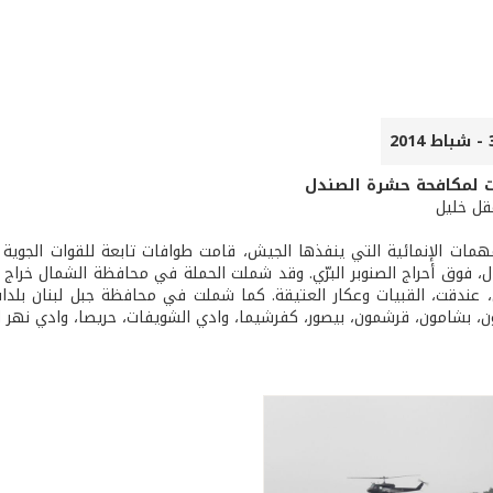
ت لمكافحة حشرة الصندل
عقل خليل
همات الإنمائية التي ينفذها الجيش، قامت طوافات تابعة للقوات الجوية و
 فوق أحراج الصنوبر البرّي. وقد شملت الحملة في محافظة الشمال خراج البل
، عندقت، القبيات وعكار العتيقة. كما شملت في محافظة جبل لبنان بلدات: 
، بشامون، قرشمون، بيصور، كفرشيما، وادي الشويفات، حريصا، وادي نهر ال