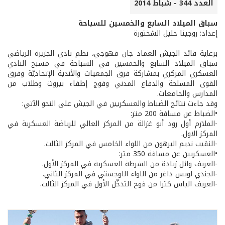
العدد 344 - شباط 2014
سباق الميلاد السابع والخمسين للسباحة
إعداد: روجينا خليل الشختورة
برعاية قائد الجيش العماد جان قهوجي، نظم نادي الجزيرة الرياضي
سباق الميلاد السابع والخمسين في السباحة في مسبح النادي
العسكري المركزي بمشاركة فرق الجمعيات والأندية الإتحاديّة وفرق
القوى المسلحة والدفاع المدني وفوج إطفاء بيروت وطلاب من
المدارس والجامعات.
وقد جاءت نتائج الضباط والعسكريين في الجيش على النحو الآتي:
•الضباط عن مسافة 200 متر:
-الملازم أول رود أبو غزالة من المركز العالي للرياضة العسكرية في
المركز الاول.
-النقيب نديم البرهون من اللواء الخامس في المركز الثالث.
•العسكريين عن مسافة 350 متر:
-العريف وائل زيادة من الشرطة العسكرية في المركز الأول.
-الجندي لويس داغر من اللواء اللوجستي في المركز الثاني.
-العريف الياس كترا من فوج التدخّل الأول في المركز الثالث.