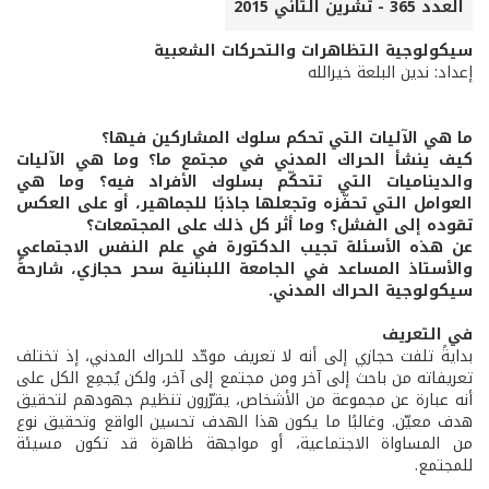
العدد 365 - تشرين الثاني 2015
سيكولوجية التظاهرات والتحركات الشعبية
إعداد: ندين البلعة خيرالله
ما هي الآليات التي تحكم سلوك المشاركين فيها؟
كيف ينشأ الحراك المدني في مجتمع ما؟ وما هي الآليات
والديناميات التي تتحكّم بسلوك الأفراد فيه؟ وما هي
العوامل التي تحفّزه وتجعلها جاذبًا للجماهير، أو على العكس
تقوده إلى الفشل؟ وما أثر كل ذلك على المجتمعات؟
عن هذه الأسئلة تجيب الدكتورة في علم النفس الاجتماعي
والأستاذ المساعد في الجامعة اللبنانية سحر حجازي، شارحةً
سيكولوجية الحراك المدني.
في التعريف
بدايةً تلفت حجازي إلى أنه لا تعريف موحّد للحراك المدني، إذ تختلف
تعريفاته من باحث إلى آخر ومن مجتمع إلى آخر، ولكن يُجمِع الكل على
أنه عبارة عن مجموعة من الأشخاص، يقرّرون تنظيم جهودهم لتحقيق
هدف معيّن. وغالبًا ما يكون هذا الهدف تحسين الواقع وتحقيق نوع
من المساواة الاجتماعية، أو مواجهة ظاهرة قد تكون مسيئة
للمجتمع.