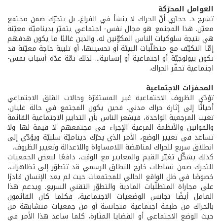
العوامل المحرّكة
تشرح د. حجازي أنّ الحراك لا ينشأ في الفراغ، بل يتحرّك ضمن مجتمع
معيّن. هذا المجتمع هو مجال نفس- اجتماعي يتميّز بديناميّة معيّنة
هي نتيجة سلوكيات الناس المكوّنين له، والذين غالبًا ما يكون هدفهم
إمّا التكيّف مع متطلّبات البيئة أو تحسينها، أو تلبية حاجة معيّنة قد
تكون بيولوجيّة أو اجتماعية أو إنسانية... لذلك ثمّة عدّة أسباب نفس-
اجتماعية تحفّز الحراك.
المحفزات الاجتماعية
تؤدّي الظروف الاجتماعية غير المستقرّة وحالات القلق الاجتماعي
أحيانًا إلى إثارة حراك مدني. فحين يكون المجتمع في حالة غليان،
تغيب المرجعية الواحدة، فيشعر الناس بأن التدابير الاجتماعية القائمة
والقوانين والأنظمة المرعية الإجراء في مجتمعهم لا قيمة لها ولا
تساعد في تغيير الوضع، الأمر الذي يحرّك ديناميّة سلبيّة ويؤدّي إلى
انطلاق سريع للحراك لمناهضة اللامساواة واللاعدالة وتغيير الظروف.
كذلك يشكّل تغيّر القيم والمعايير مع الوقت، دافعًا لبعض الجمعيات
للتحرك ضمن نشاطات خارج النطاق الرسمي قد تتطوّر إلى تظاهرات،
خصوصًا في ظل الواقع الحالي للمجتمعات حيث لم يعد الإنسان قادرًا
على مجاراة المتطلّبات المادية والتطوّر التقني السريع. ويدعم هذا
العامل أيضًا تجانس الوضعيات الاجتماعية، فكلما كان القائمون
بالحراك من طبقة اجتماعية متجانسة أو من جمعيات متشابهة من
حيث الوضع الاجتماعي أو القضايا المثارة، كلما ساعد هذا الأمر في