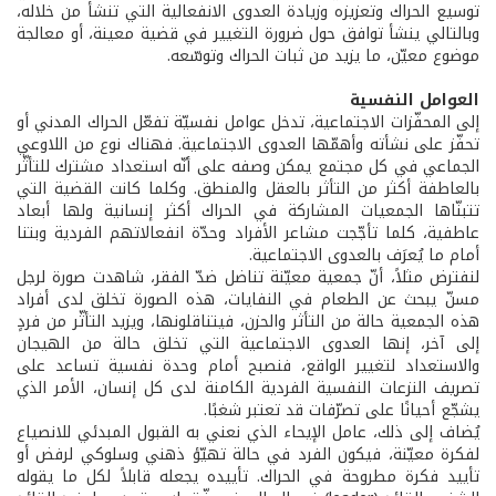
توسيع الحراك وتعزيزه وزيادة العدوى الانفعالية التي تنشأ من خلاله،
وبالتالي ينشأ توافق حول ضرورة التغيير في قضية معينة، أو معالجة
موضوع معيّن، ما يزيد من ثبات الحراك وتوسّعه.
العوامل النفسية
إلى المحفّزات الاجتماعية، تدخل عوامل نفسيّة تفعّل الحراك المدني أو
تحفّز على نشأته وأهمّها العدوى الاجتماعية. فهناك نوع من اللاوعي
الجماعي في كل مجتمع يمكن وصفه على أنّه استعداد مشترك للتأثّر
بالعاطفة أكثر من التأثر بالعقل والمنطق. وكلما كانت القضية التي
تتبنّاها الجمعيات المشاركة في الحراك أكثر إنسانية ولها أبعاد
عاطفية، كلما تأجّجت مشاعر الأفراد وحدّة انفعالاتهم الفردية وبتنا
أمام ما يُعرَف بالعدوى الاجتماعية.
لنفترض مثلاً، أنّ جمعية معيّنة تناضل ضدّ الفقر، شاهدت صورة لرجل
مسنّ يبحث عن الطعام في النفايات، هذه الصورة تخلق لدى أفراد
هذه الجمعية حالة من التأثر والحزن، فيتناقلونها، ويزيد التأثّر من فردٍ
إلى آخر، إنها العدوى الاجتماعية التي تخلق حالة من الهيجان
والاستعداد لتغيير الواقع، فنصبح أمام وحدة نفسية تساعد على
تصريف النزعات النفسية الفردية الكامنة لدى كل إنسان، الأمر الذي
يشجّع أحيانًا على تصرّفات قد تعتبر شغبًا.
يُضاف إلى ذلك، عامل الإيحاء الذي نعني به القبول المبدئي للانصياع
لفكرة معيّنة، فيكون الفرد في حالة تهيّؤ ذهني وسلوكي لرفض أو
تأييد فكرة مطروحة في الحراك. تأييده يجعله قابلاً لكل ما يقوله