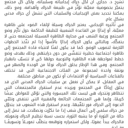
تشرح د. حجازي أن لكل حراك إيجابياته وسلبياته، ولكن كل مجتمع
يتميّز بخصوصية معيّنة تؤثّر في طبيعة الحراك وأهدافه. ومع ذلك،
يمكننا تحديد بعض الإيجابيات والسلبيات التي تشمل أي حراك مدني
بشكلٍ عام.
في تأثيره الإيجابي، يعتبر الحراك وسيلة لإلقاء الضوء على ظاهرة
معيّنة، أو إنذارًا من القاعدة الشعبية للطبقة الحاكمة حول تأزّم وضع
المجتمع ورغبة الشعب في محاربة الظاهرة المسيئة لمجتمعه حتى لا
يتفكّك، وبالتالي يكون الحراك إنذارًا بالأسوأ إذا لم تتّخذ الخطوات
اللازمة لتصويب الوضع. كما قد يكون لفتًا لانتباه قادة المجتمع إلى
ظاهرة اجتماعية خطيرة تتفشّى من دون درايتهم، وذلك بهدف وضع
خطط لمواجهة هذه الظاهرة والتوعية حولها كي لا تتسبّب بانهيار
المجتمع. وفي هذا الإطار يخلق الحراك نوعًا من الوحدة والصهر في
بوتقة واحدة لمجموعة من الفئات الاجتماعية التي قد تختلف
بالقناعات السياسية أو الانتماءات أو تكون من مناطق مختلفة.
في المقابل، لا يمكن أن نغفل عن سلبيات الحراك المدني الذي قد
يخلق إرباكًا في المجتمع ويزيده عدم استقرار. فالمجتمعات التي
تتظاهر وتتحرك هي ليست تلك الميسورة والتي تؤمّن للمواطن عيشًا
كريمًا، وإنما هي المجتمعات الجائعة والفقيرة التي تنتفض وتلبّي
الدعوة إلى الحراك فور تلقّيها، وعدم استقرار هذه الشعوب قد يتحوّل
من حراك سلمي إلى أعمال شغب إذا ما تكرّرت وتصعّدت، قد تصل إلى
حالة من الثورة أو ما يشبه الثورة، بحسب نسبة تنظيم الحراك وتمويله.
فالحراك يبدأ عفويًا، ولكن استمراره وتوسّعه يتطلّب تمويــلاً وتسويقًــا
وقــادة.