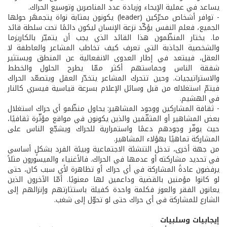
يساعد في عملية الإيحاء وزيادة عدد المناصرين وتوسيع الحراك.
- توافر أشخاص محرّكين (leader) يكونون بمثابة نواة يتجمهَر حولها
الجميع، فعلم النفس يؤكّد نزعة الإنسان ليكون دائمًا تحت سلطة قائد
ما. يختار المنظّمون هذا القائد الذي يجب أن يتميّز بالكاريزما
والشخصية الجاذبة التي تعرف كيف تخاطب المشاعر والعاطفة لا
العقل، فيبتعد في إطار العدوى الانفعالية عن المنطق ويستثير
شفقة الناس وحماستهم أكثر ممّا يطرح الحلول والخطط
والاستراتيجيات. وحين تتحرك المشاعر يتخدّر العقل ويتصعّد الحراك
فيتمّ استغلاله من قبل وسائل الإعلام بسرعة قياسية فيسري كالنار
في الهشيم.
- ثقافة المشاركين ووجود المشاهير: يحاول منظّمو أي حراك استغلال
بعض المشاهير أو المثقّفين والذين يكونون في مواقع مؤثّرة ثقافيًا،
حيث يوفّر وجودهم دعمًا واستمرارية للحراك ويشجّع الناس على
المشاركة تماهيًا بهؤلاء المشاهير.
من جهة أخرى، تدخل التنشئة الاجتماعية وبيئة الفرد بشكلٍ أساسي
في تحديد مشاركته أو عدمها في الحراك. فالأغنياء والميسورون مثلاً
يرفضون عادةً المشاركة في أي حراك أو تظاهرة لأي سبب كان، حتى
لو كانوا مؤمنين بالقضية وداعمين لها معنويًا. أمّا الآخرون الذين
يعانون الفقر والعوز فكلمة واحدة كفيلة باستثارتهم وإنزالهم إلى
الشارع للمشاركة في أي حراك حتى لو تحوّل إلى شغب.
إيجابيات وسلبيات