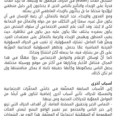
الشخص القائد (leader) في الحراك، فيصفّق له ويتبعه، ما يزيد القائد
قدرةً على الإيحاء والتأثير بالناس الذين لا يحتاجون إلى دليل منطقي
ليؤيّدوا شخصًا ما بل يتأثّرون بالإيحاء العاطفي الذي يمثّله.
ومع العدوى والإيحاء، نجد الرغبة بالتماثل، أي رغبة الإنسان في أن
يكون مثل غيره، سعيًا إلى التكيّف مع من حوله والتماثل مع الجماعة
لكي لا يُنبَذ. وقد أثبت علم النفس الاجتماعي أن سلوك الشخص حين
يكون بمفرده يختلف عمّا يكون عليه حين يكون في تظاهرة، حيث
يغيب المنطق ويهيمن الإيحاء والرغبة بالتماثل على معتقدات الفرد.
ويعزّز هذا العامل، تشارك المسؤولية، إذ تغيب في الحراك المسؤولية
الفردية المباشرة عمّا يحصل، وتظهر المسؤولية الجماعية الموزّعة
على كل من يشارك فيه، ما يجعله أكثر انتشارًا ونجاحًا.
كما أنّ لوسائل الإعلام والتواصل الاجتماعي دورًا مهمًّا في هذا
المجال. فتناقل الأخبار وتكرارها في أكثر من موقع ووسيلة مختلفة،
يجعل الناس يصدّقونها وكأنها حقيقة ثابتة لا يمكن مناقشتها وإن
لم تكن كذلك.
أسباب أخرى
إلى الأسباب السابقة المصنّفة في خانتَي المحفّزات الاجتماعية
والنفسيّة للحراك، تأتي أسباب أخرى إضافية لتكون هي أيضًا من
العوامل المقوّية للحراكات المدنية ومن بينها:
- التماس الخير وتحقيق المصلحة العامة، أي أهداف الحراك التي ترنو
إلى خير الناس والمجتمع عبر تغيير الواقع البشع لبعض الفئات
المهمومة أو المهمّشة اجتماعيًا أو المعنّفة. هذا النوع من الشعارات