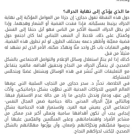
ما الذي يؤدّي إلى نهاية الحراك؟
حول هذه النقطة تقول حجازي: إن جزءًا من العوامل المؤدّية إلى نهاية
الحراك يرتبط بمسبّباته. فإذا فقدت القضية أو الشعار وهجهما، وإذا
لم يطَل الحراك النسبة الأكبر من الناس فهو آيل حتمًا إلى الفشل.
وكمثال على ذلك، نلاحظ أن الشعب اللبناني لما كان اجتمع حول
قضية معيّنة وأظهر دعمه بمختلف الطرق، لو لم تطرق هذه القضية،
وهي النفايات باب كل واحد منّا وتهدّد صحّته، الأمر الذي لم نشهد له
مثيلاً من قبل.
كذلك إذا لم يتمّ استغلال وسائل الإعلام والتواصل الاجتماعي بالشكل
الصحيح، لن يتمكّن الحراك من النجاح وتحقيق أهدافه. فالفرد يتفاعل
مع التعليقات التي تُنشَر في هذه الوسائل ويشتعل غضبًا ويتحمّس
للمشاركة.
في الخلاصة، تحذّر د. سحر حجازي من التجارب السلبية التي عرفها
العالم العربي للحراكات المدنية التي تطوّرت بشكل دراماتيكي، وأدّت
إلى عنفٍ ودمارٍ وتدخل خارجي ما زاد من حالة عدم الاستقرار فيها.
وبالتالي فإنّ الحراك المدني حالة دينامية ضمن المجال النفس-
اجتماعي الذي يعيش فيه الفرد، ولاستمرار هذه الدينامية بشكلٍ
إيجابي يجب أن تكون أهدافها سامية وتمسّ أكبر قدر ممكن من
مشاعر الأفراد واهتماماتهم، وعلى المنظّمين والقيّمين عليها أن
يدرسوا قضيّتهم وتحرّكاتهم بإمعان، وأن يوزّعوا مهمّاتهم بالشكل
الصحيح، ليُكتب لحراكهم النجاح.