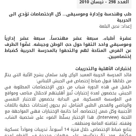
العدد 298 - نيسان 2010
طب وهندسة وإدارة وموسيقى... كل الإختصاصات تؤدي الى
الحربية
إعداد: ندين البلعة
عشرة أطباء، سبعة عشر مهندساً، سبعة عشر إدارياً
وموسيقي واحد التقوا حول حبّ الوطن وجيشه. غضّوا الطرف
عن الفرص المتاحة لهم والتحقوا بالمدرسة الحربية كضباط
إختصاصيين.
إختبارات الأهلية والتدريبات
قائد المدرسة الحربية العميد الركن وليد سلمان يشرح الآلية التي يتمّ
من خلالها قبول ضباط إختصاص في الجيش اللبناني:
«يُقبل في هذه الدورة شباب من ذوي الإختصاصات المطلوبة في
الجيش، يخضعون لعدة إختبارات تُبرز أهليتهم لاحتلال مناصب ومواقع
في المؤسسة العسكرية. في البداية يخضعون للاختبار النفسي
والرياضي والفحص الطبي الشامل، ثم يجرون إمتحانات خطية باللغات
الأجنبية وكل ضمن إختصاصه. أما خاتمة الإختبارات فهي المواجهة مع
اللجنة (Interview)، هذا الإختبار يسلّط الضوء على شخصية الشاب،
وقفته، ثقافته العامة ومنطقه...
يتابع ضباط الإختصاص، خلال فترة 14 أسبوعاً، تدريبات ومواداً عسكرية
مكثّفة، ومن ثمّ يتمرّسون على مهمات محددة في القطع لمدة