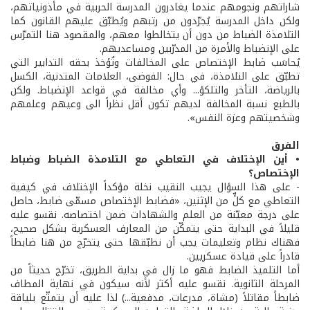
شاراتهم ونجومهم عندما يغادرون المدرسة الحربية في مأذونياتهم،
ولكن داخل المدرسة يُجرّدون من رتبهم ويُطبّق عليهم القانون كما
التلامذة الضباط من دون أن يتخالطوا معهم، والمقصود هنا التمرّس
على الإنضباط والأمرة من المدرّبين ومساعديهم.
يُحاسَب ضابط الإختصاص على المخالفات وتُؤخذ بحقه التدابير التي
تطبّق على التلامذة، في حال: الفوضى، العلامات المتدنية، الكسل
بالرياضة، التأخر والتلكؤ... وأي مخالفة في قواعد الإنضباط. ولكن
بالطبع نسبة المخالفة لديهم تكون أقل نظراً الى وعيهم وعلمهم
وشخصيتهم وعزة النفس».
الفرق
• أين الإختلاف في التعاطي مع التلامذة الضباط وضباط
الإختصاص؟
- على هذا السؤال يجيب النقيب نخلة مؤكداً الإختلاف في كيفية
التعاطي مع كلٍّ من الإثنين، «فضابط الإختصاص مسمّى ضابط، حاصل
على درجة معيّنة من العلم والشهادات ضمن اختصاصه. نقسو عليه
قليلاً في البداية حتى يتمكّن من المعارف العسكرية بشكل صحيح،
فهناك نظام وتعليمات يجب أن نطبّقها حتى يتخرّج من هنا ضابطاً
قادراً على قيادة عسكريين.
أما التلميذ الضابط فهو ما زال في بداية الطريق، تخرّج حديثاً من
المرحلة الثانوية. نقسو عليه أكثر لأنه سيكون في نهاية المطاف
ضابطاً مقاتلاً (مشاة، مدرعات، مدفعية...) لذا عليه أن يتمتّع بلياقة