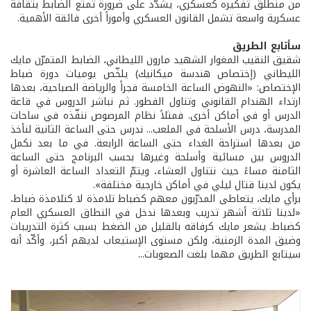
من منطلق تفكيره كعسكري، يشدّد على ضرورة تمتّع الضابط بثقافة
عسكرية واسعة تشمل القانون العسكري وأموراً أخرى فائقة الأهمية.
سأتابع الطريق
شقيق النقيب المغوار الشهيد مارون الليطاني، الضابط المتمرّن مايك
الليطاني (إختصاص هندسة ميكانيك) يلخّص يوميات دورة ضباط
الإختصاص: «النهوض الساعة الخامسة فجراً والرياضة الصباحية، بعدها
ارتداء الهندام القانوني وتناول الفطور. ثم نباشر الدروس في قاعة
الدرس أو في أماكن أخرى. فمثلاً نظام المرصوص ننفّذه في ساحات
المدرسة، درس الأسلحة في الملعب... ندرس حتى الساعة الثانية لنأخذ
من بعدها استراحة الغداء حتى الساعة الرابعة. في ما بعد نكمل
الدروس بين مسائية وأسلحة وغيرها بحسب البرنامج حتى الساعة
الثامنة مساءً حيث نتناول العشاء، ويتمّ التعداد الساعة العاشرة أو
يكون لدينا قتال ليلي في أماكن خارجية مختلفة».
برأي مايك، يتعاطى المدرّبون معهم كضباط تلامذة لا كتلامذة ضباط،
«لدينا ثلاثة أشهر تدريب وبعدها ندخل في النطاق العسكري العام
كضباط. يشعر مايك كرفاقه بالقليل من الضغط بسبب كثرة التدريبات
وضيق المدة الزمنية، ولكن مستوى الإستيعاب لديهم أكبر، وأكّد أنه
سيتابع الطريق مهما بلغت الصعوبات...