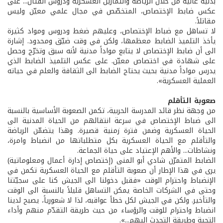
بدنية عالية من خلال الرياضة والتمارين العسكرية ودروس القتال... على
عكس ضابط الإختصاص، المتخصّص في مجال علمي معيّن وليس
مقاتلاً.
لا تساهل مع ضباط الإختصاص، وعليهم ضغط ودروس ومواد كثيرة
يأخذ التلميذ الضابط معظمها، ولكن في وقت ضيّق ومحدود. إشارة
الى أن ضابط الإختصاص لا يتابع مواداً مدنية لأنه سبق وتخرّج وحصل
على شهادة في اختصاص معيّن. على عكس التلميذ الضابط الذي
يدرس مواداً مدنية بحيث يحتاج الضابط الى الثقافة والعلم في حياته
العملية العسكرية».
صعوبة التأقلم
من وجهة نظر قائد المدرسة الحربية، تكمن الصعوبة الأساسية بالنسبة
الى ضباط الإختصاص في سرعة انتقالهم من الحياة المدنية الى
الحياة العسكرية وضمن فترة زمنية قصيرة. وهذا يتضمّن الرياضة
والتأقلم مع الحياة العسكرية بكل متطلباتها من انضباط وامرة،
ونشاطات... والأهم الإعتياد على حياة الجماعة.
الضابط المتمرّن شادي أبو المنى (إختصاص إدارة أعمال ومعلوماتية)
يرى في هذا الإطار أن صعوبة التأقلم مع الحياة العسكرية تكمن في
الإنضباط واحترام الوقت «فقبل دخولنا الى الجيش كنا على سجيّتنا
وحتى في الشركات الخاصة يمكن التساهل قليلاً بالنسبة الى الوقت
والتأخير. ولكن في الجيش لكل خطأ عواقبه، لذا لا شعورياً، يصبح لدينا
انضباط واحترام للوقت والرؤساء من حيث طريقة التقدّم منهم وأداء
التحية وطريقة التحدث اليهم...».