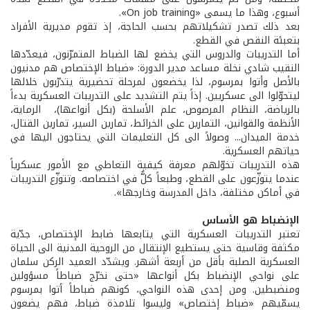
أسبوع، وهذا ما يسمى «On job training».
بعد ذلك تصدر تشكيلاتهم بحسب الحاجة، إذ تقوم مديرية الأفراد
بتعبئة النقص في القطع.
أما التدريبات والدروس التي يخضع لها الضباط المتمرّنون، فيعدّدها
النقيب شادي نخلة مساعد مدير الدورة: «ضباط الإختصاص هم مدنيون
بالأصل وأتوا بمرسوم، لذا يخضعون لمرحلة تحضيرية يتدرّبون خلالها
ليتحوّلوا الى عسكريين. إذاً يتم التشديد على التدريبات العسكرية بدءاً
بالرياضة، النظام المرصوص، علم الأسلحة (بكل أنواعها)، الرماية،
الأنظمة والقوانين، التمارين على الخرائط، تمارين السير، تمارين القتال،
خدمة الميدان... وصولاً الى كل التعليمات التي يحتاجون اليها في
حياتهم العسكرية.
هذه التدريبات تخوّلهم معرفة كيفية التعاطي مع الأمور عسكرياً
عندما يتوزّعون على القطع، وطبعاً كلٌّ في اختصاصه. وتتوزّع التدريبات
في أماكن مختلفة، داخل المدرسة وخارجها».
الإنضباط هو الأساس
تعتبر التدريبات العسكرية التي يتابعها ضابط الإختصاص، جدّية
مكثفة وقاسية حتى يستطيع الإنتقال من الروحية المدنية الى الحياة
العسكرية الصلبة بأقل من أربعة أشهر. ويشدّد العميد الركن سلمان
على نواحي الإنضباط بكل أنواعها «حتى نخرّج ضباطاً مسؤولين
ومنضبطين. ومن إحدى هذه النواحي، كونهم ضباطاً أتوا بمرسوم
يسمّيهم «ضباط إختصاص» وليسوا تلامذة ضباط، فهم يضعون