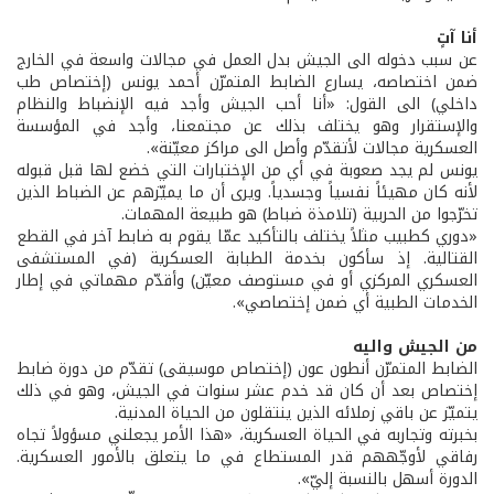
أنا آتٍ
عن سبب دخوله الى الجيش بدل العمل في مجالات واسعة في الخارج
ضمن اختصاصه، يسارع الضابط المتمرّن أحمد يونس (إختصاص طب
داخلي) الى القول: «أنا أحب الجيش وأجد فيه الإنضباط والنظام
والإستقرار وهو يختلف بذلك عن مجتمعنا، وأجد في المؤسسة
العسكرية مجالات لأتقدّم وأصل الى مراكز معيّنة».
يونس لم يجد صعوبة في أي من الإختبارات التي خضع لها قبل قبوله
لأنه كان مهيئاً نفسياً وجسدياً. ويرى أن ما يميّزهم عن الضباط الذين
تخرّجوا من الحربية (تلامذة ضباط) هو طبيعة المهمات.
«دوري كطبيب مثلاً يختلف بالتأكيد عمّا يقوم به ضابط آخر في القطع
القتالية. إذ سأكون بخدمة الطبابة العسكرية (في المستشفى
العسكري المركزي أو في مستوصف معيّن) وأقدّم مهماتي في إطار
الخدمات الطبية أي ضمن إختصاصي».
من الجيش واليه
الضابط المتمرّن أنطون عون (إختصاص موسيقى) تقدّم من دورة ضابط
إختصاص بعد أن كان قد خدم عشر سنوات في الجيش، وهو في ذلك
يتميّز عن باقي زملائه الذين ينتقلون من الحياة المدنية.
بخبرته وتجاربه في الحياة العسكرية، «هذا الأمر يجعلني مسؤولاً تجاه
رفاقي لأوجّههم قدر المستطاع في ما يتعلق بالأمور العسكرية.
الدورة أسهل بالنسبة إليّ».