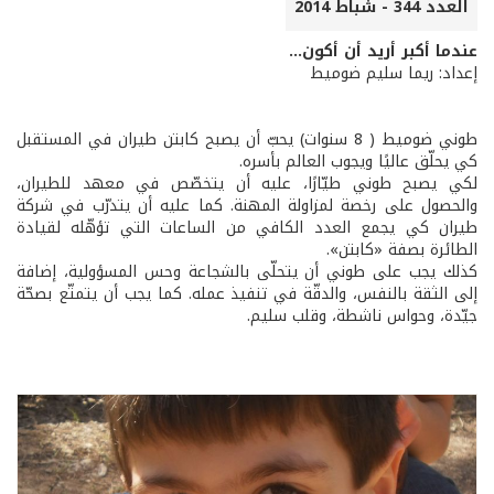
العدد 344 - شباط 2014
عندما أكبر أريد أن أكون...
إعداد: ريما سليم ضوميط
طوني ضوميط ( 8 سنوات) يحبّ أن يصبح كابتن طيران في المستقبل
كي يحلّق عاليًا ويجوب العالم بأسره.
لكي يصبح طوني طيّارًا، عليه أن يتخصّص في معهد للطيران،
والحصول على رخصة لمزاولة المهنة. كما عليه أن يتدرّب في شركة
طيران كي يجمع العدد الكافي من الساعات التي تؤهّله لقيادة
الطائرة بصفة «كابتن».
كذلك يجب على طوني أن يتحلّى بالشجاعة وحس المسؤولية، إضافة
إلى الثقة بالنفس، والدقّة في تنفيذ عمله. كما يجب أن يتمتّع بصحّة
جيّدة، وحواس ناشطة، وقلب سليم.