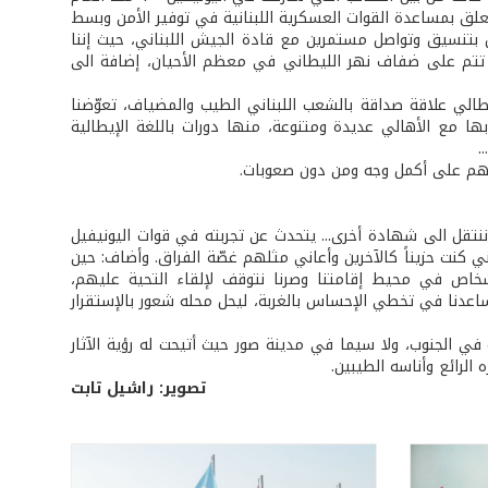
 مهامنا الأساسية هنا تصب في خانة تطبيق قرار مجلس الأمن 1701، المتعلق بمساعدة القوات العسكرية اللبنانية في توفير الأمن وبسط
بتنسيق وتواصل مستمرين مع قادة الجيش اللبناني، حيث إننا
ي تتم على ضفاف نهر الليطاني في معظم الأحيان، إضافة الى
طالي علاقة صداقة بالشعب اللبناني الطيب والمضياف، تعوّضنا
بها مع الأهالي عديدة ومتنوعة، منها دورات باللغة الإيطالية
.
منهم على أكمل وجه ومن دون صعوبات.
ننتقل الى شهادة أخرى... يتحدث عن تجربته في قوات اليونيفيل
ي كنت حزيناً كالآخرين وأعاني مثلهم غصّة الفراق. وأضاف: حين
أشخاص في محيط إقامتنا وصرنا نتوقف لإلقاء التحية عليهم،
ي ساعدنا في تخطي الإحساس بالغربة، ليحل محله شعور بالإستقرار
ية في الجنوب، ولا سيما في مدينة صور حيث أتيحت له رؤية الآثار
الرائع وأناسه الطيبين.
تصوير: راشيل تابت