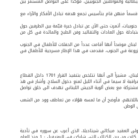
طالية والمواطنين الجنوبيين، مؤكداً على التواصل المستمر بين
أن قسماً منهن قام بتأسيس تجمع هدفه تبادل الأفكار والآراء مع
نوبيات، أثمرت حتى الآن عن تبادل خبرة قيّمة بين الطرفين حول
تبادلة حول العادات والتقاليد وفن الطبخ والمائدة في كل من
لبنان موضحاً أنها أقامت عدداً من الحفلات للأطفال في الجنوب
مزروعة في الجنوب، فقدمت في هذا الإطار مسرحية للأطفال في
من جهة أخرى تناول الكولونيل سكوبينيو المهام الأمنية للقوات الإيطالية في جنوب لبنان، مشيراً الى أنها تتلخص بتنفيذ القرار 1701 داخل القطاع
راقبة لا سيما في أثناء الليل لمنع دخول السلاح. وأشار في هذ
يب مشتركة مع بعض ألوية الجيش اللبناني تهدف الى خلق تواصل
وعائلاتهم، فأوضح أن ما لمسه هؤلاء من تعاطف وود من الشعب
 الوطن.
ولى العقيد ميكالي شيتاديلا، الذي أعرب عن سروره في تأدية
المهام الموكلة اليه ضمن قوات الطوارئ الدولية في لبنان، لافتاً الى أن الكتيبة الأولى كانت من بين الكتائب التي شاركت في اليونيفيل - 1 منذ العام