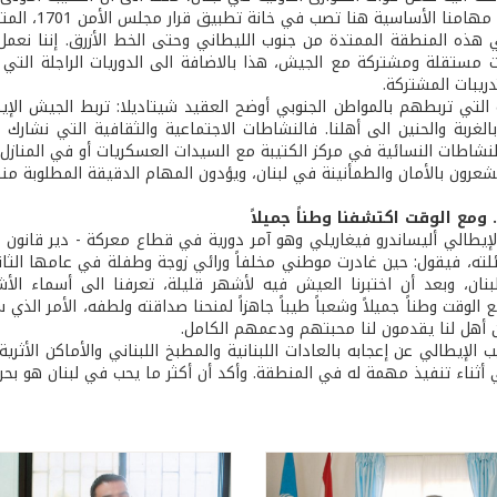
1982. وقال:
ذه المنطقة الممتدة من جنوب الليطاني وحتى الخط الأزرق. إننا نعمل 
ت مستقلة ومشتركة مع الجيش، هذا بالاضافة الى الدوريات الراجلة الت
تدريبات المشتركة.
 التي تربطهم بالمواطن الجنوبي أوضح العقيد شيتاديلا: تربط الجيش الإي
الغربة والحنين الى أهلنا. فالنشاطات الاجتماعية والثقافية التي نشارك 
نشاطات النسائية في مركز الكتيبة مع السيدات العسكريات أو في المنازل..
شعرون بالأمان والطمأنينة في لبنان، ويؤدون المهام الدقيقة المطلوبة 
.. ومع الوقت اكتشفنا وطناً جميلاً
لإيطالي أليساندرو فيغاريلي وهو آمر دورية في قطاع معركة - دير قانون 
ائلته، فيقول: حين غادرت موطني مخلفاً ورائي زوجة وطفلة في عامها الثان
بنان، وبعد أن اختبرنا العيش فيه لأشهر قليلة، تعرفنا الى أسماء ال
الوقت وطناً جميلاً وشعباً طيباً جاهزاً لمنحنا صداقته ولطفه، الأمر الذ
 أهل لنا يقدمون لنا محبتهم ودعمهم الكامل.
 الإيطالي عن إعجابه بالعادات اللبنانية والمطبخ اللبناني والأماكن الأثر
 أثناء تنفيذ مهمة له في المنطقة. وأكد أن أكثر ما يحب في لبنان هو بحره 