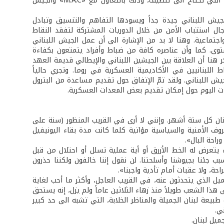
نشارك في عملية نزع الألغام والقنابل العنقودية والقنابل غير المنفجرة في المنطقة التي تحتاج الى تنظيف، وذلك بالتعاون مع «M.A.C» والجيش
لجيش اللبناني جيدة جداً ويسودها التفاهم والتنسيق وتبادل
ال استتباب الأمن من خلال الدوريات المشتركة لتفقد النقاط
جتماعية. وهنا لا بد من الإشارة الى أن عمل الجيش اللبناني
ستوى. كما وأن عناصره كافة من ضباط وأفراد يتمتعون بكفاءة
ر هنا أن العلاقة بين الجيشين اللبناني والإيطالي قديمة العهد
 اللبنانيين في الأكاديمية العسكرية في روما. وتجري حالياً
يش اللبناني. ولقد تمّ الإتفاق حول تقديم مساعدة من البترول
ات اليوم حول إمكان تقديم بعض المعدات العسكرية.
نان كل ستة أشهر. وإنني لا أرى في القريب المنظور (سنة على
ظروف الأمنية والسياسية مؤاتية كلما كانت مدة بقاء اليونيفيل
راحة البال».
ء يتعرض له الخط الأزرق أو أية عملية تسلل أو احتلال من قبل
ب جئنا بجيوشنا وأسلحتنا. لن نقول إننا خائفون ولكننا حذرون
ة، ولا عقبات أمام تأدية واجبنا».
ل الذي يتحدثون عنه، في القريب العاجل، وأكثر ما أحب لغاية
ذا الشعب طويلاً منذ زهاء الثلاثين عاماً ولم يزل، إنه يستحق
بيعة لبنان الجميلة والمناظر الخلابة، التي تشبه الى حد كبير
ي.
ميل لبنان.