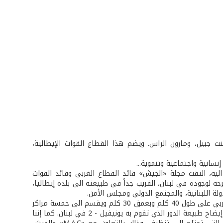
بنت جبيل، ومارون الراس. ويضم هذا القطاع القوات الإيطالية،
ليه، التقت مجلة «الجيش» قائد القطاع الغربي وقائد القوات
رحه لوجوده في لبنان، القريب جداً في طبيعته الى بلده إيطاليا،
لة اللبنانية، والمجتمع الدولي ومجلس الأمن.
عن القطاع الغربي الذي يتولى قيادته قال العميد الركن باولو روجييرو: يمتد القطاع الغربي على طول 40 كلم وبعمق 30 كلم ويقسم الى خمسة مراكز
عمليات أو قطاعات. تسعى القوات الإيطالية الى توطيد أواصر الصداقة مع المواطنين وإيضاح طبيعة الدور الذي تقوم به يونيفيل - 2 في لبنان. كما إننا