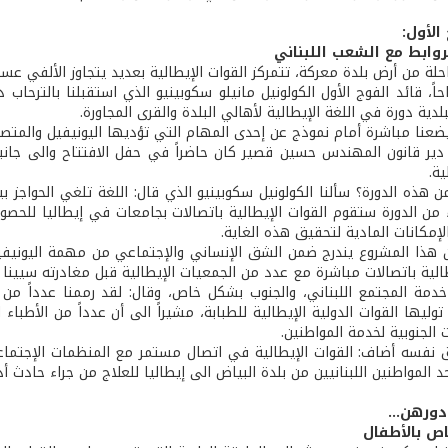
الأول:
روابط مع الشعب اللبناني
لة من أرض بلدة معركة، تتمركز القوات الإيطالية بعديد يتجاوز الألفي عس
اً، قائد الفوج الأول الكولونيل مانيلو سكوبينيو الذي استقبلنا بالترحاب 
دية دورة في اللغة الإيطالية لأهالي البلدة والقرى المجاورة.
يضعنا مباشرة أمام نموذج عن إحدى المهام التي تؤديها اليونيفيل والمتصلة ب
دير قانون المهندس حسين قصير كان حاضراً في حفل الافتتاح والى جانب
ية.
هذه الدورة؟ سألنا الكولونيل سكوبينيو الذي قال: اللغة تلغي الحواجز بين ا
ء من الدورة ستقوم القوات الإيطالية باتصالات بجامعات في إيطاليا للحص
لإمكانات المادية لتحقيق هذه الغاية.
ن هذا المشروع يندرج ضمن الشق الإنساني والإجتماعي من مهمة اليونيفي
طالية باتصالات مباشرة مع عدد من الجمعيات الإيطالية قبل مغادرته سيينا 
ة المجتمع اللبناني، والجنوب بشكل خاص، وقال: لقد رممنا عدداً من 
توليها القوات الدولية الإيطالية للطبابة، مشيراً الى أن عدداً من الأطبا
الجنوبية لخدمة المواطنين.
نفسه أضاف: القوات الإيطالية في اتصال مستمر مع المنظمات الإجتما
حد المواطنين اللبنانيين من بلدة البياض الى إيطاليا للعلاج من جراء حادث أ
دورهن...
ص بالأطفال