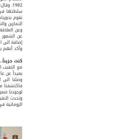
سلطتها في ه
نقوم بدوريا
التمارين وال
وعن العلاقة
عن الشعور ب
إضافة الى ال
وأكد أنهم ي
كنت حزيناً.
مع النقيب ا
بعيداً عن ع
وصلنا الى ل
فاكتشفنا مع 
لوجودنا ضمن
وتحدث النقيب
الرومانية في