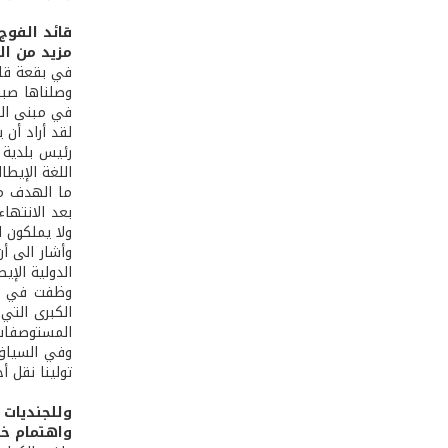
قائد الفوج 
مزيد من ال
في بقعة قاح
وصلناها صباح
في مبنى البل
لقد أراد أن 
رئيس بلدية 
اللغة الإيطال
ما الهدف من 
بعد الانتها
ولا يملكون ا
وأشار الى أ
الدولية الإي
وظفت في خدم
الكبرى التي 
المستوصفات 
وفي السياق 
تولينا نقل أ
وللجنديات 
واهتمام خا