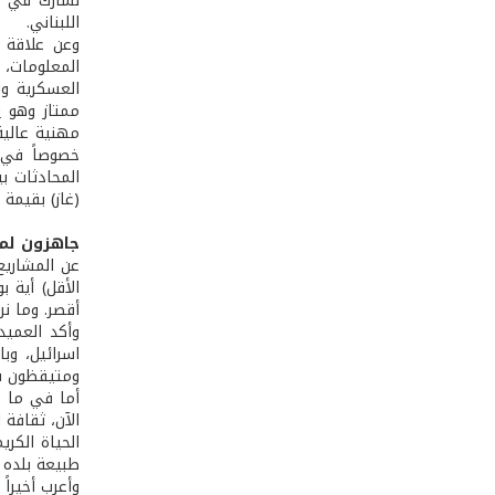
اللبناني.
وعن علاقة ا
المعلومات، 
العسكرية وا
ممتاز وهو ي
مهنية عالية،
خصوصاً في م
المحادثات ب
(غاز) بقيمة
جاهزون لم
عن المشاريع
الأقل) أية 
أقصر. وما نر
وأكد العميد
اسرائيل، وب
ومتيقظون في
أما في ما خ
الآن، ثقافة 
الحياة الكري
طبيعة بلده إ
وأعرب أخيراً