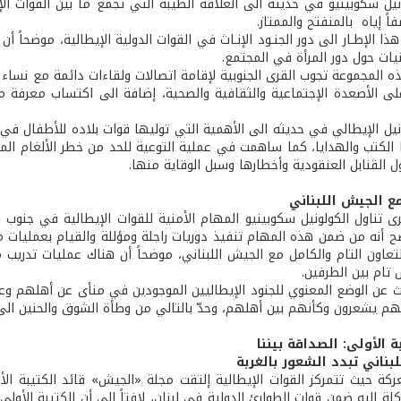
يل سكوبينيو في حديثه الى العلاقة الطيبة التي تجمع ما بين القوات الإي
اً إياه بالمنفتح والممتاز.
 الإطـار الى دور الجنـود الإنـاث في القوات الدولية الإيطالية، موضحاً 
انيات حول دور المرأة في المجتمع.
 المجموعة تجوب القرى الجنوبية لإقامة اتصالات ولقاءات دائمة مع نساء ج
على الأصعدة الإجتماعية والثقافية والصحية، إضافة الى اكتساب معرفة م
نيل الإيطالي في حديثه الى الأهمية التي توليها قوات بلاده للأطفال في 
 الكتب والهدايا، كما ساهمت في عملية التوعية للحد من خطر الألغام ال
ل القنابل العنقودية وأخطارها وسبل الوقاية منها.
مع الجيش اللبناني
ضح أنه من ضمن هذه المهام تنفيذ دوريات راجلة ومؤللة والقيام بعمليات م
التعاون التام والكامل مع الجيش اللبناني، موضحاً أن هناك عمليات تدر
تام بين الطرفين.
ث عن الوضع المعنوي للجنود الإيطاليين الموجودين في منأى عن أهلهم 
لهم يشعرون وكأنهم بين أهلهم، وحدّ بالتالي من وطأة الشوق والحنين الى
ة الأولى: الصداقة بيننا
بناني تبدد الشعور بالغربة
كة حيث تتمركز القوات الإيطالية إلتقت مجلة «الجيش» قائد الكتيبة الأ