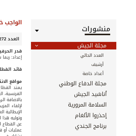
الواجب خ
منشورات
العدد 272 - شباط 2008
مجلة الجيش
قدر الحرفي
العدد الحالي
إعداد: ريما 
أرشيف
قائد القطا
أعداد خاصة
مواقع الان
مجلة الدفاع الوطني
يمتد القطاع
أناشيد الجيش
الفرنسية، ال
بالاضافة الى المهام الأمن
السلامة المرورية
لإلقاء المز
الإيطالية ال
إحذروا الألغام
وتوليه هذا ا
برنامج الجندي