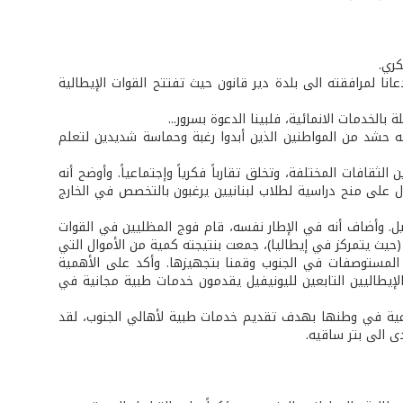
كري.
دعانا لمرافقته الى بلدة دير قانون حيث تفتتح القوات الإيطالية
الخدمات الانمائية، فلبينا الدعوة بسرور...
ه حشد من المواطنين الذين أبدوا رغبة وحماسة شديدين لتعلم
لثقافات المختلفة، وتخلق تقارباً فكرياً وإجتماعياً. وأوضح أنه
ول على منح دراسية لطلاب لبنانيين يرغبون بالتخصص في الخارج
ل. وأضاف أنه في الإطار نفسه، قام فوج المظليين في القوات
(حيث يتمركز في إيطاليا)، جمعت بنتيجته كمية من الأموال التي
المستوصفات في الجنوب وقمنا بتجهيزها. وأكد على الأهمية
ء الإيطاليين التابعين لليونيفيل يقدمون خدمات طبية مجانية في
عية في وطنها بهدف تقديم خدمات طبية لأهالي الجنوب، لقد
دى الى بتر ساقيه.