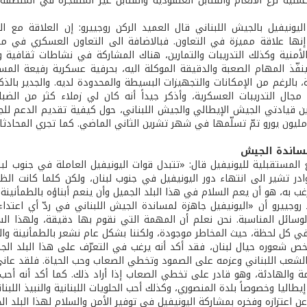
ليونيفيل بالجيش اللبناني قال العميد الركن روجييرو: إن العلاقة مع ا
إنها علاقة مميزة في التعاون. فبالاضافة الى التعاون العسكري في مج
لأمنية وكذلك التدريبات والتمارين، هناك المشاركة في نشاطات ثقافية وا
نفّذ المهام الصعبة والدقيقة الموكلة اليه، بحرفية عسكرية رفيعة الم
 بالرغم من الإمكانات والتجهيزات البسيطة والمحدودة لديه. والجدير بالذك
جال التدريبات العسكرية، وأذكر جيداً أنه كان لي زملاء كثر من الضباط
ين قيادتي الجيش الإيطالي والجيش اللبناني، حول كيفية تقديم الدعم للج
 مليون يورو تمّ تسلّمها في شهر تشرين الثاني الماضي. كما تجري المحادث
ساندة الجيش
 المستقبلية لليونيفيل قال: «تتبدل قوات اليونيفيل العاملة في جنوب لب
بوادر تشير الى انتهاء دور اليونيفيل في جنوب لبنان، ولكن كلما كانت ال
غب به، هو أن يعم السلام في هذا البلد الجميل وأن ينعم أبناؤه بالطمأنينة و
 روجييرو أن «اليونيفيل جاهزة لمساندة الجيش اللبناني في ردّ أي اعتدا
الوسائل المناسبة. نحن نعلم أن المهمة التي نقوم بها دقيقة، ولهذا السب
 كل لحظة، حيث المخاطر موجودة، ولكننا بشكل عام نشعر بالطمأنينة والراح
ص شعوره حيال لبنان، فقد أكد أنه يرغب في التعرّف على هذا البلد الجمي
الشعب اللبناني وعزمه على الصمود وتخطي الصعاب وحب الحياة. فلقد عانى ه
مة والهادئة، وهو قادر على تخطي الصعاب إذا أراد ذلك. كما أكد أنه أحب ط
يطاليا وخصوصاً بلدة المنصوري، وكذلك أحب الحلويات اللبنانية والنبيذ اللبنان
 عن اعتزازه وفخره بمشاركة اليونيفيل في توفير الأمن والسلام لهذا البلد الج