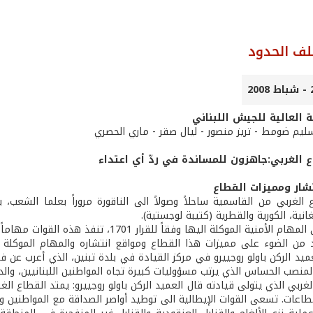
لف الحدود
ة العالية للجيش اللبناني
سليم ضومط - تريز منصور - ليال صقر - ماري الحصري
ع الغربي:جاهزون للمساندة في ردّ أي اعتداء
تشار ومميزات القطاع
 الغربي من القاسمية ساحلاً وصولاً الى الناقورة مروراً بعلما الشعب، 
غانية، الكورية والقطرية (كتيبة لوجستية).
ية الموكلة اليها وفقاً للقرار 1701، تنفذ هذه القوات مهاماً إنسانية واجتماعية وتنموية...
يد من الضوء على مميزات هذا القطاع ومواقع انتشاره والمهام الموكلة ا
عميد الركن باولو روجييرو في مركز القيادة في بلدة تبنين، الذي أعرب عن ف
لمنصب الحساس الذي يرتب مسؤوليات كبيرة تجاه المواطنين اللبنانيين، والدو