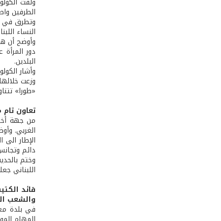
ولفت الكولون
الطرفين واصف
وتطرق في هذا
النساء اللبن
وأوضح أن هذه
دور المرأة 
البلدين.
وأشار الكولو
وزعت خلالها
«طورا» تتناو
تعاون تام 
الغربي. وأو
الإطار الى 
دائم وتجانس 
وختم بالحدي
اللبناني جع
قائد الكتيب
والشعب الل
في بلدة معر