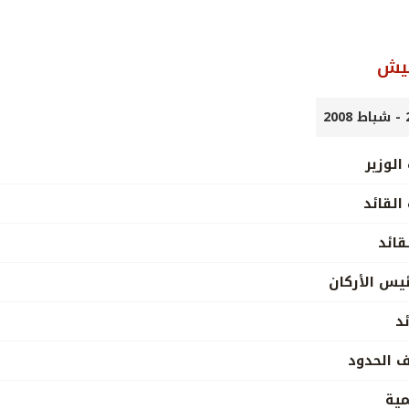
جيش
الوزير
القائد
قائد
يس الأركان
د
ف الحدود
مية