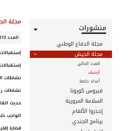
مجلة ال
منشورات
العدد 272 - شباط 2008
مجلة الدفاع الوطني
إستقبالات 
مجلة الجيش
العدد الحالي
إستقبالات 
أرشيف
نشاطات ال
أعداد خاصة
فيروس كورونا
نشاطات رئ
السلامة المرورية
حديث القائ
إحذروا الألغام
الواجب خل
برنامج الجندي
قضايا إقلي