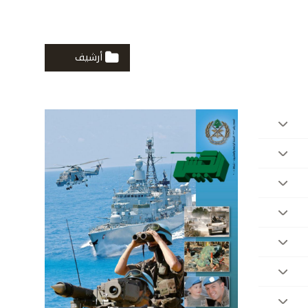
أرشيف