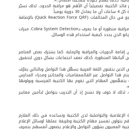
نية. كذلك يهتم جنودنا بتفكيك الألغام...».
ئد الكتيبة تفصيلياً أن الأهم هو مراقبة الحدود، لذلك تسيّر
يومياً.
ينفّذ هذه المهام حوالى 1300 عنصر يتوزعون بين مشرفين، مراقبين وعناصر تدخل سريع في حال المخالفات (Quick Reaction Force QRF) بالإضافة
تملك الـQRF أي عناصر التدخل السريع، أسلحة ثقيلة من مدافع وصواريخ وأنظمة ضبط ومراقبة متطورة أو ما يعرف بـCobra System Detection. ميزات
تزيانو الذي يحدد كيفية استخدام هذه الوسائل.
 إقامة الدوريات والمراقبة والرماية. كما يشترك بعض العناصر
ة من آلياتها المتطورة. كذلك تعقد اجتماعات بشكل دوري لتحقيق
لذين يتقنون اللغة العربية يسهّل هذا التواصل وبالتالي يعرّف
يتم هذا التواصل عبر القائممقاميات والمخاتير ومدراء المدارس
 يتفهّمون المهام التي تقوم بها الكتيبة الفرنسية ويولونها
.
لذلك لا خوف ولا تشنج إذ أن التدريب يتواصل لتأمين معايير
Capitaine Frédéric ) بكل ما يتعلق بالناحية الإعلامية والتواصلية لدى الكتيبة وتساعده في ذلك الملازم
 عن هذه المهمة يوضح النقيب أنهم يتولون تفسير مهام الكتيبة وطريقة عملها لوسائل الإعلام
كتيبة المعنيون بشؤون التواصل والإعلام يضعون أنفسهم بتصرف