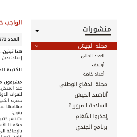
الواجب خ
منشورات
العدد 272 - شباط 2008
مجلة الجيش
هنا تبنين...
العدد الحالي
إعداد: ندين 
أرشيف
الكتيبة ال
أعداد خاصة
مشرفون مر
مجلة الدفاع الوطني
عند المدخل، 
أناشيد الجيش
للقوات الدول
السلامة المرورية
مهامها بعد 
يقول:
إحذروا الألغام
«تنتشر كتيبتنا
مهمتنا الأس
برنامج الجندي
بالإضافة ال