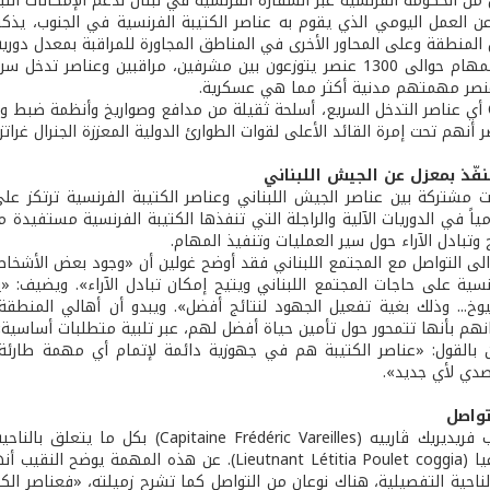
من الحكومة الفرنسية عبر السفارة الفرنسية في لبنان لدعم الإمكانات اللبنا
 العمل اليومي الذي يقوم به عناصر الكتيبة الفرنسية في الجنوب، يذكر قا
طقة وعلى المحاور الأخرى في المناطق المجاورة للمراقبة بمعدل دورية كل 4 ساعات أي ما يعادل 30 دورية 
نصر مهمتهم مدنية أكثر مما هي عسكرية.
ر أنهم تحت إمرة القائد الأعلى لقوات الطوارئ الدولية المعززة الجنرال غرا
نفّذ بمعزل عن الجيش اللبناني
ت مشتركة بين عناصر الجيش اللبناني وعناصر الكتيبة الفرنسية ترتكز على
ومياً في الدوريات الآلية والراجلة التي تنفذها الكتيبة الفرنسية مستفيد
 وتبادل الآراء حول سير العمليات وتنفيذ المهام.
الى التواصل مع المجتمع اللبناني فقد أوضح غولين أن «وجود بعض الأشخاص ا
رنسية على حاجات المجتمع اللبناني ويتيح إمكان تبادل الآراء». ويضيف: «
شيوخ... وذلك بغية تفعيل الجهود لنتائج أفضل». ويبدو أن أهالي المنطقة
انهم بأنها تتمحور حول تأمين حياة أفضل لهم، عبر تلبية متطلبات أساسية»
 بالقول: «عناصر الكتيبة هم في جهوزية دائمة لإتمام أي مهمة طارئة، 
صدي لأي جديد».
تواصل
يهتم النقيب فريديريك ڤارييه (Vareilles
ليتيسيا كوغيا (Lieutnant Létitia Poulet coggia).
لناحية التفصيلية، هناك نوعان من التواصل كما تشرح زميلته، «فعناصر ال