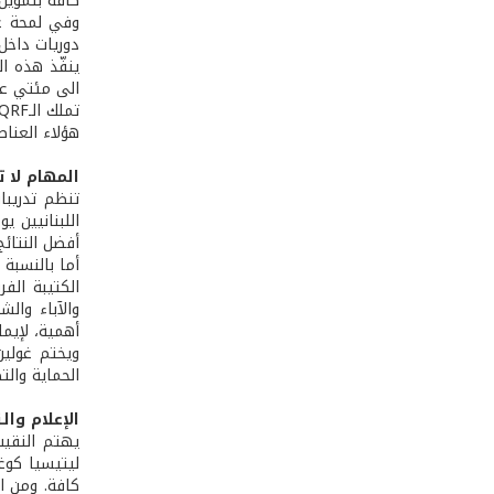
كافة بتمويل 
وفي لمحة عن
دوريات داخل المن
الى مئتي ع
هؤلاء العناص
المهام لا ت
تنظم تدريبا
اللبنانيين ي
أفضل النتائج
أما بالنسبة 
الكتيبة الف
والآباء وال
أهمية، لإيم
ويختم غولين
الحماية والت
الإعلام وال
كافة. ومن ا