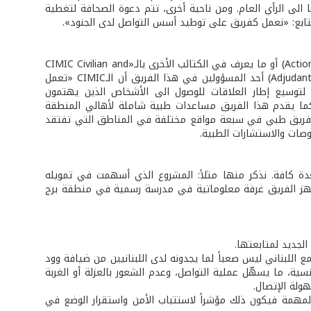
لى الرأي العام. ومن ناحية أخرى، تتم دعوة الصحافة لتغطية
يتابع: «نعمل كفريق على توطيد أسس التواصل لدى الجنود».
في الكتيبة الفرنسية فريق يُعنى بالمهمات المدنية - العسكرية (Actions Civilo - Militaires) أو ما يعرف في الكتائب الأخرى بالـ«CIMIC Civilian and
Military Corporation». ويشرح المعاون الأول فيليب غوفيل (Adjudant Chef Philippe Guevel) أحد المسؤولين في هذا الفريق أن الـCIMIC «تعمل
لتوسيع إطار العلاقات للوصول الى الأشخاص الذين يهتمون
. كما يقدم هذا الفريق مساعدات طبية شاملة لأهالي المنطقة
(Aides Médicales à la Population - AMP) بحيث يتوزع فريق طبي في سبعة مواقع مختلفة في المناطق التي تفتقد
وصات والاستشارات الطبية.
ة كافة. نذكر منها مثلاً: المشروع الذي أسهمت في تمويله
ك جهز الفريق غرفة معلوماتية في مدرسة رسمية في منطقة برج
لجديد لمتابعتها.
ع اللبناني ليس صعباً لما يجدونه لدى اللبنانيين من ضيافة وود
رنسية، ما يسهّل عملية التواصل، وعدم الشعور بالعزلة أو الغربة
ولة الإتصال.
المهمة فيكون ذلك مؤشراً لاستتباب الأمن واستقرار الوضع في