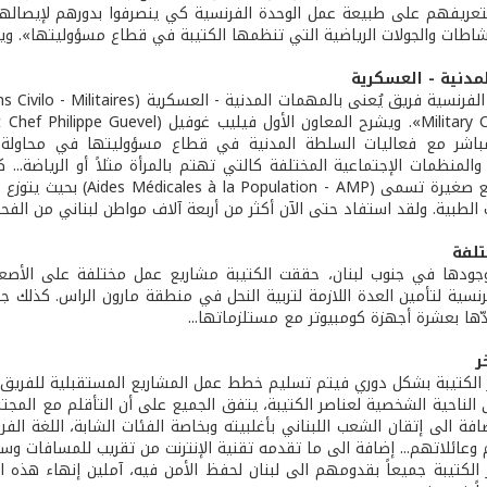
تعريفهم على طبيعة عمل الوحدة الفرنسية كي ينصرفوا بدورهم لإيصالها ا
نشاطات والجولات الرياضية التي تنظمها الكتيبة في قطاع مسؤوليتها». و
مدنية - العسكرية
لمباشر مع فعاليات السلطة المدنية في قطاع مسؤوليتها في محاولة 
المنظمات الإجتماعية المختلفة كالتي تهتم بالمرأة مثلاً أو الرياضة..
ضمن مشاريع صغيرة تسمى 
الطبية. ولقد استفاد حتى الآن أكثر من أربعة آلاف مواطن لبناني من الفح
تلفة
جودها في جنوب لبنان، حققت الكتيبة مشاريع عمل مختلفة على الأصعد
رنسية لتأمين العدة اللازمة لتربية النحل في منطقة مارون الراس. كذل
دّها بعشرة أجهزة كومبيوتر مع مستلزماتها...
ر
 الكتيبة بشكل دوري فيتم تسليم خطط عمل المشاريع المستقبلية للفريق ا
ى الناحية الشخصية لعناصر الكتيبة، يتفق الجميع على أن التأقلم مع المجتم
ضافة الى إتقان الشعب اللبناني بأغلبيته وبخاصة الفئات الشابة، اللغة الف
عائلاتهم... إضافة الى ما تقدمه تقنية الإنترنت من تقريب للمسافات وسه
 الكتيبة جميعاً بقدومهم الى لبنان لحفظ الأمن فيه، آملين إنهاء هذه 