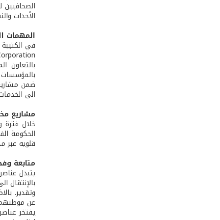
الصحافيين ل
الأحداث وال
المهمات ال
بالتعاون ا
بالمؤسسات و
الى الخدمات 
مشاريع مخ
خلال فترة و
الحكومة الف
قلويه عبر م
متابعة وفخ
يتبدل عناصر
بالإنتقال ال
وتقدير. بالا
عن موطنهم و
يفتخر عناصر