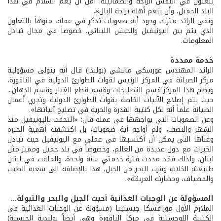
يبعثون في النفس الراحة والطمأنينة. آمل أن يعم السلام في هذا
البلد الجميل، وأن ينعم أهله براحة البال».
ونفى الرائد مترنك وجود أية صعوبات تذكر في عمله، منوهاً بالتعاون
الذي يتم بين اليونيفيل والجيش اللبناني، خصوصاً في مجال تبادل
المعلومات.
خدمة ممددة
الرائد المهندس غورسكي ماتشي (بولندا) قال أنه يتولى مسؤولية
مركز الصيانة في المركز الرئيس لقوات الطوارئ الدولية في الناقورة،
ويضم هذا المركز قسم التصليحات وقسم قطع الغيار وقسم الدهان...
حيث يتم إصلاح الآليات الخاصة بقوات الطوارئ الدولية وتجري أعمال
الصيانة علماً أنه لكل كتيبة القدرة والحرية في تصليح آلياتها».
وعن الصعوبات التي يواجهها في عمله قال: «التحقت باليونيفيل منذ
الشهر والنصف، ولم أواجه أية صعوبات، بل اكتشفت أهمية الخبرة
وغناها التي يمكن أن أكتسبها في عملي مع اليونيفيل حيث تبادل
الخبرات مع دول عديدة من العالم، وخصوصاً في بلد جميل ومميز مثل
لبنان، ولذلك فقد مددت فترة خدمتي سنة واحدة. والملفت في لبنان
طبيعته الخلابة وقرب البحر من الجبل، هذا بالإضافة الى شعبه الطيب
والمضياف، وحضارته العريقة».
المسؤولة عن الوجبات الغذائية أحبت الجبل والبحر والتبولة...
الملازم الأول مورافسكا جيستينا (مسؤولة عن الوجبات الغذائية في
الكتيبة اللوجستية في مركز الناقورة وهي أيضاً بولندية الجنسية)