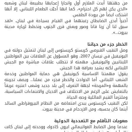
من جهتها أبدت الملازم أول وانجارا إعجابها بطبيعة لبنان وشعبه
«الذي يكن لهم كل احترام»، كما انها أحبّت الطعام اللبناني، إلا أنها
اشتكت ايضاً من برودة الطقس.
أخيراً أبدى الضابطان رغبتهما في القيام بسياحة في لبنان، «لقد
سبق لنا أن زرنا قانا وصور وبعض قرى الجنوب ونخطط لزيارة مدينة
بيروت...».
الخطر جزء من حياتنا
وصل النقيب القبرصي كريستو كريستوس إلى لبنان لتمثيل دولته في
اليونيفيل في نيسان 2007، وهو المسؤول عن العلاقات بين المواطنين
اللبنانيين واليونيفيل. مهمته لا تتطلب علاقات مباشرة مع الجيش
اللبناني لكنه يشيد بعراقة هذا الجيش.
يقول: مهمتنا الاساسية كيونيفيل هي حماية المواطنين وخدمة
الشعب اللبناني، أما الحوادث والخطر فجزء من عملنا... ويصف تجربته
بالمهمة و«المربحة» لجهة التعرف إلى بلد جديد وشعب اعتبره عريقاً
بالتعايش على الرغم من الاختلاف في الاديان والانتماءات السياسية،
وملتزماً القيم العائلية وحبّ الحياة.
لكن النقيب كريستوس يبدي امتعاضه من النظام البيروقراطي السائد
أينما كان بحسبه، ومن الازدحام في مدينة بيروت.
صعوبات التأقلم مع التعددية الدولية
عندما وصل الضابط الغواتيمالي ايرون كادوك ووحدته إلى لبنان كانت