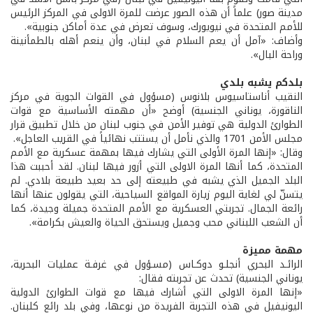
مدينة صور) علماً أن هذه الصور عرضت للمرة الاولى في المركز الرئيس
للأمم المتحدة في نيويورك، وسوف تعرض في عدة أماكن جنوبية».
وأضاف: «آمل أن يعم السلام في لبنان، وأن ينعم أهله بالطمأنينة
وراحة البال».
بلدكم يشبه بلدي
النقيب أناستاسيوس بلانوس (مسؤول في القوات الجوية في مركز
الناقورة، يوناني الجنسية) أوضح «أن مهمته الأساسية مع قوات
الطوارئ الدولية هي توفير الأمن في جنوب لبنان من خلال تطبيق قرار
مجلس الأمن 1701 والذي نأمل أن يستتب نهائياً في القريب العاجل».
وقال: «إنها المرة الأولى التي يشارك فيها بمهمة عسكرية مع الأمم
المتحدة، كما أنها المرة الاولى التي أزور فيها لبنان. لقد أحببت هذا
البلد الجميل الذي يشبه في طبيعته إلى حد بعيد طبيعة بلادي. لم
يتسنّ لي لغاية اليوم زيارة المواقع السياحية، التي يقولون عنها أنها
رائعة الجمال. تجربتي العسكرية مع الأمم المتحدة جميلة وجيدة، كما
أن الشعب اللبناني محب وجميل ويستحق الحياة والعيش بكرامة».
مهمة مميزة
الرائـد البحري أنجلـو دوكـاس (مسـؤول في غرفـة عمليات البحرية،
يوناني الجنسية) تحدث عن تجربته فقال:
«إنها المرة الاولى التي أشارك فيها مع قوات الطوارئ الدولية
اليونيفيل في هذه التجربة الفريدة من نوعها، وفي بلد رائع كلبنان.