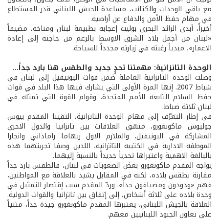
مع باقي الوحدات والكتائب، مساعدة الجيش اللبناني قدر المستطاع
في مهام حفظ الأمن والدفاع عن أراضيه.
أخيراًَ، أبدى الرائد البحري بوليت إعجابه بطبيعة لبنان ومناخه، مضيفاً
«لبنان من أجمل بلاد الشرق الاوسط بالرغم من حاجته إلى إعادة
الاعمار»، مبدياً رغبته في زيارته مجدداً للسياحة.
الوحدة التانزانية: مهمتنا تحدٍٍ جديد والطقس هنا بارد جداً...
وصلت الوحدة التانزانية العاملة ضمن قوات اليونيفيل إلى لبنان في
شباط 2007. إنها المرة الأولى التي يشارك فيها هذا البلد في قوات
حفظ السلام التابعة للأمم المتحدة. وقوام القوة التي تمثله في
لبنان ثلاثة ضباط.
في إطار التعرّف إلى مهام الوحدة التانزانية، التقينا المقدم بيوس
جوليوس ماكونغورو، منسّق العلاقات بين تانزانيا والدول الاخرى
المشاركة في اليونيفيل، والملازم الاول ريهاما راماداني وانجارا
الموظفة الادارية في الكتيبة التانزانية، اللذين وصفا تجربتهما هذه
بالبالغة الاهمية واعتبراها تحدياً جديداً بالنسبة إليهما.
يواجه المقدم ماكونغورو بعض الصعوبات في لبنان، فالطقس بارد جداً
مقارنة بطقس بلاده، لكنه في المقابل يشيد بالعلاقة مع المواطنين،
فهم «ودودون ومضيافون جداً». وردّ المقدم سبب إقتصار التمثيل في
وحدة بلاده على ثلاثة أشخاص، إلى إتفاق بين تانزانيا والقوات الدولية.
العلاقة بالجيش اللبناني، يعتبرها المقدم ماكونغورو جيدة جداً، مثنياً
على تعاون الجنود اللبنانيين معهم.