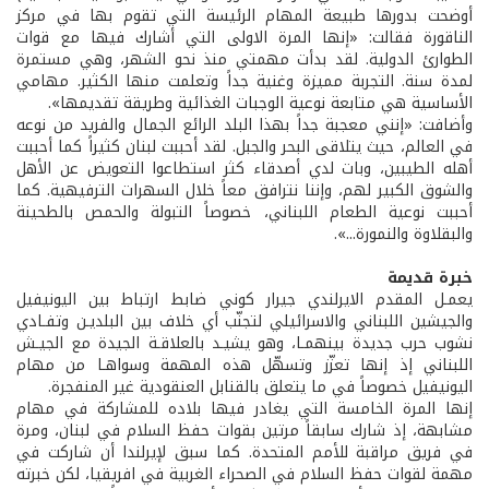
أوضحت بدورها طبيعة المهام الرئيسة التي تقوم بها في مركز
الناقورة فقالت: «إنها المرة الاولى التي أشارك فيها مع قوات
الطوارئ الدولية. لقد بدأت مهمتي منذ نحو الشهر، وهي مستمرة
لمدة سنة. التجربة مميزة وغنية جداً وتعلمت منها الكثير. مهامي
الأساسية هي متابعة نوعية الوجبات الغذائية وطريقة تقديمها».
وأضافت: «إنني معجبة جداً بهذا البلد الرائع الجمال والفريد من نوعه
في العالم، حيث يتلاقى البحر والجبل. لقد أحببت لبنان كثيراً كما أحببت
أهله الطيبين، وبات لدي أصدقاء كثر استطاعوا التعويض عن الأهل
والشوق الكبير لهم، وإننا نترافق معاً خلال السهرات الترفيهية. كما
أحببت نوعية الطعام اللبناني، خصوصاً التبولة والحمص بالطحينة
والبقلاوة والنمورة...».
خبرة قديمة
يعمـل المقدم الايرلندي جيرار كوني ضابط ارتباط بين اليونيفيل
والجيشين اللبناني والاسرائيلي لتجنّب أي خلاف بين البلديـن وتفـادي
نشوب حرب جديدة بينهمـا، وهو يشيـد بالعلاقـة الجيدة مع الجيـش
اللبناني إذ إنها تعزّز وتسهّل هذه المهمة وسواهـا من مهام
اليونيفيل خصوصاً في ما يتعلق بالقنابل العنقودية غير المنفجرة.
إنها المرة الخامسة التي يغادر فيها بلاده للمشاركة في مهام
مشابهة، إذ شارك سابقاً مرتين بقوات حفظ السلام في لبنان، ومرة
في فريق مراقبة للأمم المتحدة. كما سبق لإيرلندا أن شاركت في
مهمة لقوات حفظ السلام في الصحراء الغربية في افريقيا، لكن خبرته