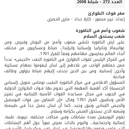
العدد 272 - شباط 2008
مقر قوات الطوارئ
إعداد: تريز منصور - كارلا حداد - ماري الحصري
شعوب وأمم في الناقورة
شعب يستحق السلام
على ارض الناقورة تلتقي شعوب وأمم: من اليونان وقبرص، ومن
غواتيمالا وتانزانيا وإسبانيا وايرلندا... ضباط وعسكريون من مختلف
أنحاء العالم يمارسون مهامهم وفقاً للقرار 1701.
في المركز الرئيس لقوات الطوارئ في الناقورة التقت «الجيش» عدداً
ممن حملهم الواجب من بلادهم إلى لبنان ليقوموا بمهام عسكرية
وأخرى إنسانية. ومن بين الذين تحدثت إليهم ضباط يتولون وظائف
قيادية.
المسؤول الاعلامي في مركز الناقورة النقيب توماس منويل (إسباني
الجنسية) أكد أهمية المهمة التي تقـوم بها قـوات الطـوارئ الدولية
في الجنوب في مجال مساعدة القوات الأمنية اللبنانية في تعزيز
الأمن وتطبيق القرار 1701 وقال: «إن التعاون بين قوات اليونيفيل
والجيش اللبناني وثيق وجيد، كما أن لبنان جميل جداً في طبيعته
وشعبه الذي يستحق العيش بكرامة وسلام.
تقوم اليونيفيل بعدة نشاطات وفي مجالات مختلفة، تربوية، طبية،
إنمائية واجتماعية... واليوم بالذات نعرض صوراً حول أهم النشاطات
التي قامت وتقوم بها اليونيفيل في لبنان (في مركز باسل الأسد في