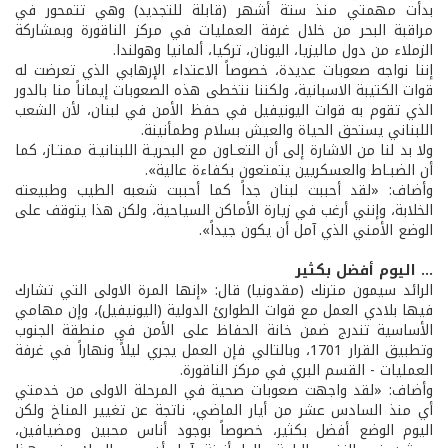
بدأت مهمتي منذ ستة أشهر (قابلة للتجديد) وهي تتمحور في
مراقبة البحر من خلال غرفة العمليات في مركز الناقورة وبمشاركة
الزملاء من دول ماليزيا، اليونان، تركيا، ألمانيا وهولندا.
إننا نواجه صعوبات عديدة، خصوصاً الاعتداء الإرهابي الذي تعرضت له
قوات الكتيبة الاسبانية، ولكننا نتخطى هذه الصعوبات إيماناً منا بالدور
الذي تقوم به قوات اليونيفيل في حفظ الأمن في لبنان، لأن الشعب
اللبناني يستحق الحياة والعيش بسلام وطمأنينة.
ولا بد لنا من الاشارة إلى أن التعـاون مع البحريـة اللبنانيـة ممتـاز، كما
أن الضبـاط والعسكريين يتمتعون بكفاءة عالية».
وأضاف: «لقد أحببت لبنان جداً كما أحببت شعبه الطيب وطبيعته
الخلابة، وإنني أرغب في زيارة الأماكن السياحية، ولكن هذا يتوقف على
الوضع الأمني الذي آمل أن يكون جيداً».
... اليوم أفضل بكثير
الرائد سيمون مترنك (مقدونيا) قال: «إنها المرة الاولى التي تشارك
فيها بلادي العمل مع قوات الطوارئ الدولية (اليونيفيل)، وإن مهامي
الأساسية تندرج ضمن خانة الحفاظ على الأمن في منطقة الجنوب
وتطبيق القرار 1701، وبالتالي فإن العمل يجري ليلاًَ ونهاراً في غرفة
العمليات - القسم البري في مركز الناقورة.
وأضاف: «لقد واجهت صعوبات صحية في المرحلة الاولى من خدمتي
أي منذ السادس عشر من أيار الماضي، ناتجة عن تغيير المناخ ولكن
اليوم الوضع أفضل بكثير، خصوصاً بوجود أناس محبين ومضيافين،