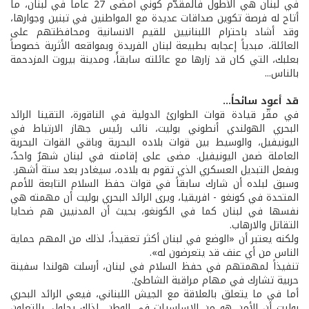
في لبنان هي الأطول فالمقدّم كوني أمضى 27 عاماً في لبنان، ما
أتاح له فرصة تكوين صداقات عديدة مع المواطنين في تبنين وجوارها،
وقد أشاد باحترام اللبنانيين للقيم الانسانية ومحافظتهم على
العائلة، مبدياً إعجابه بطبيعة لبنان الفريدة وبمواقعه الأثرية خصوصاً
بعلبك، التي كان قد زارها مع عائلته سابقاًَ، ومدينة بيروت المزدحمة
بالناس...
قد أعود سائحاً...
في مقّر قيادة قوات الطوارئ الدولية في الناقورة، التقينا الرائد
البحري الهولندي أنطوني بوليت، نائب رئيس جهاز الارتباط في
اليونيفيل، والوسيط بين قوات بلاده البحرية وباقي القوات البحرية
العاملة ضمن اليونيفيل. مضى على إقامته في لبنان شهرٌ واحدٌ،
وبفعل التبديل العسكري الذي تقوم به بلاده، سيغادر بعد ستة أشهر.
وسبق لبلده أن شارك سابقاً في قوات حفظ السلام التابعة للأمم
المتحدة في كونغو - افريقيا، ويرى الرائد البحري بوليت أن مهمته هي
نفسها في لبنان كما في الكونغو، بحيث أن المدنيين هم ضحايا
التقاتل والارهاب.
ولكنه يعتبر أن «الوضع في لبنان أكثر تعقيداً، لذلك من المهم حماية
الناس من أي عنف قد يتعرضون له».
تنفيذاً لمهمتهم في حفظ السلام في لبنان، أرسلت هولندا سفينة
حربية تشارك في مهام مراقبة الشاطئ.
أما في ما يتعلق بالعلاقة مع الجيش اللبناني، فيعي الرائد البحري
بوليت أن الأمن هو من الاساسيات في الوطن، لذلك يحاول، بالتعاون