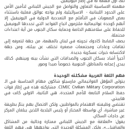
تلك أول مهمة له في إطار اليونيفيل.
مهمته الاساسية التعاون والتواصل مع الجيش اللبناني لتأمين الأمن
على الحدود اللبنانية - الاسرائيلية. ولم يواجه عوائق فعلية باستثناء
بعض الصعوبات في التأقلم مع التعددية الدولية في اليونيفيل. إلا
أنهم كوحدة غواتيمالية ملتزمون اتباع القواعد التي تحددها اليونيفيل
للحفاظ على سلامتهم الخاصة وحماية سكان الجنوب من أية اعتداءات
محتملة.
يصف الضابط كادوك تجربته في لبنان بالمهمة، من جهة لتعرفه إلى
ثقافات وعادات ومجتمعات مصغرة تختلف عن بيئته، ومن جهة
لاكتسابه خبرات عسكرية جديدة.
أخيراً أشاد بسكان الجنوب والصداقات التي نشأت بينه وبينهم، كذلك
يبدي إعجابه بالمناطق الجنوبية خصوصاً صيدا وصور.
فهم اللغة العربية مشكلته الوحيدة
يتولى المؤهل الغواتيمالي مارسيلو شاكون مهام المحاسبة في الـ
CIMIC Civilian Military Corporation. مشاركته هذه في إطار قوات
حفظ السلام التابعة للأمم المتحدة، هي الثانية، الاولى كانت في
هاييتي.
تقتضي وظيفته الاهتمام بالمواطنين، ولكن الاتصال بهم يتمّ بطريقة
غير مباشرة، أي بواسطة المختار أو رئيس البلدية اللذين يبلغان المركز
عن حاجات السكان.
يقول: «العلاقة مع الجيش اللبناني ممتازة وخالية من المشاكل
والعراقيل...»، ولكن المشكلة الوحيدة التي يواجهها هي فهم اللغة