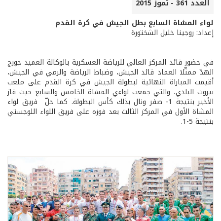
العدد 361 - تموز 2015
لواء المشاة السابع بطل الجيش في كرة القدم
إعداد: روجينا خليل الشختورة
في حضور قائد المركز العالي للرياضة العسكرية بالوكالة العميد جورج
الهدّ ممثّلا العماد قائد الجيش، وضباط الرياضة والرمي في الجيش،
أقيمت المباراة النهائية لبطولة الجيش في كرة القدم على ملعب
بيروت البلدي، والتي جمعت لواءي المشاة الخامس والسابع حيث فاز
الأخير بنتيجة 1- صفر ونال بذلك كأس البطولة. كما حلّ فريق لواء
المشاة الأول في المركز الثالث بعد فوزه على فريق اللواء اللوجستي
بنتيجة 5-1.