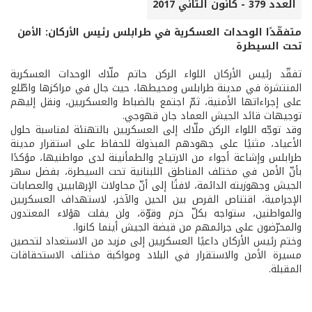
العدد 379 - كانون الثاني 2017
متفقّدًا الوحدات العسكرية في طرابلس رئيس الأركان: الأمن
تحت السيطرة
تفقّد رئيس الأركان اللواء الركن حاتم ملّاك الوحدات العسكرية
المنتشرة في مدينة طرابلس ومحيطها، حيث جال في مراكزها واطّلع
على إجراءاتها الأمنية، ثمّ اجتمع بالضباط والعسكريين، ونقل إليهم
توجيهات قائد الجيش العماد جان قهوجي.
وقد توجّه اللواء الركن ملّاك إلى العسكريين بالتهنئة لمناسبة حلول
الأعياد، مثنيًا على جهودهم المبذولة للحفاظ على استقرار مدينة
طرابلس وإشاعة أجواء من الارتياح والطمأنينة لدى مواطنيها، مؤكدًا
بأنّ الأمن في مختلف المناطق اللبنانية تحت السيطرة، بفضل سهر
الجيش وجهوزيته الدائمة، لافتًا إلى أنّ محاولات الإرهابيين والعصابات
الإجرامية، اقتناص الفرص بين الحين والآخر، لاستهداف العسكريين
والمواطنين، ستواجه بكلّ حزم وقوّة، ولن يفلت هؤلاء المعتدون
والمحرّضون على جرائمهم من قبضة الجيش أينما كانوا.
وختم رئيس الأركان داعيًا العسكريين إلى مزيد من الاستعداد لتحصين
مسيرة الأمن والاستقرار في البلاد ومواكبة مختلف الاستحقاقات
المقبلة.