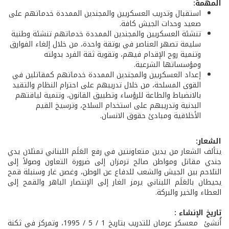
المهمة:
استقبال وتدريب العسكريين والمجندين الممددة خدماتهم على
صعيد وحدات الجيش كافة.
تنشئة العسكريين والمجندين الممددة خدماتهم تنشئة وطنية
سليمة تصهر العناصر في بوتقة واحدة، من خلال إلغاء الفوارق
وتنمية روح الإقدام فيهم، وتقوية ثقة الفرد بدولته
ومؤسساتها الشرعية.
إعداد العسكريين والمجندين الممددة خدماتهم كمقاتلين في
القوى المسلحة، من خلال تدريبهم على احترام النظام والتقيد
بالانضباط والطاعة للرؤساء وتطبيق القانون، وتنمية لياقتهم
البدنية وتدريبهم على استخدام السلاح، وترسيخ القيم
الأخلاقية ومبادئ حقوق الانسان.
الشعار:
يتألف الشعار من يدين متعاونتين في رفع العَلَم اللبناني تمثلان يدي
جندي مقاتل ومواطن صالح ترمزان إلى ضرورة التعاون وصولاً إلى
التلاحم بين الجيش والشعب للدفاع عن الوطن، وغصن غار وسنبلة قمح
يحيطان بالعَلَم اللبناني يرمز الغار إلى الإنتصار الباهر والقمح إلى
العطاء والخير والبركة.
تاريخ الإنشاء :
أُنشئ معسكر عرمان للتدريب بتاريخ 1 / 5 / 1995، وتمركز في ثكنة