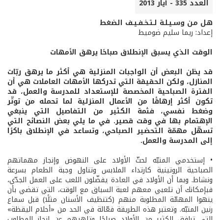
العدد 335 - أيار 2013
هـل مـن وسـيـلـة لـتـخـفـيـف الضغط
إعداد: ريما سليم ضوميط
الوقت الذي يسبق الإنطلاق صباحًا يرهق الأمهات
قد يظن البعض أن الواجبات المنزلية هي أكثر ما يرهق ربّات
المنازل، ولكن الحقيقة التي تدركها الأمهات العاملات هي أن
الفترة الصباحية المخصصة للإستعداد للمدرسة والعمل، قد
تكون أكثر إرهاقًا من الأعمال المنزلية لما تحمله من توتّر
وضغط نفسي، فثمة الكثير من التفاصيل التي ينبغي
الإهتمام بها في وقت قصير. في ما يلي بعض النصائح التي
تسهّل مهمّة التحضير الصباحي، وتساعد في الإنطلاق باكرًا
إلى المدرسة والعمل.
• إستخدمي المنبّه لحثّ الأولاد على النهوض وإنجاز مهماتهم
الصباحية الروتينية كارتداء الملابس وتناول وجبة الطعام بسرعة
ونشاط. وبما أن الأولاد في العادة يفضّلون اللعب على العمل الجدّي،
فبإمكانك أن تلعبي معهم لعبة السباق مع الوقت، التي تقضي بأن
ينهوا المهمّة المطلوبة منهم (كتنظيف الأسنان مثلًا) قبل سماع
رنين المنبّه. وتعتبر هذه الطريقة فعّالة في الحد من «أحلام اليقظة»
التي ترافق الكثير من الأولاد صباحًا وتلهيهم عن إنجاز المطلوب