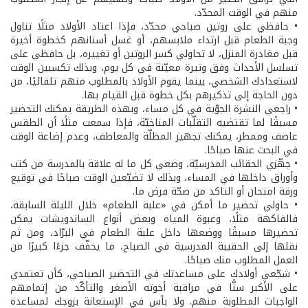
منهم في الوقت المحدّد.
• حافظي على روتين صباحي محدّد، فإذا اعتاد الأولاد مثلًا تناول
وجبة الطعام قبل ارتداء ملابسهم، أو غسل أسنانهم كخطوة أخيرة
قبل مغادرة المنزل، لا تحاولي كسر الروتين أو تغييره، بل حافظي على
تسلسل الأحداث وفق وتيرة معيّنة في كل يوم، وبذلك تكسبين الوقت
لاستعدادك الشخصي، بينما يقوم الأولاد بالمطلوب منهم تلقائيًا، من
دون الحاجة إلى تذكيرهم بكل خطوة قبل القيام بها.
• راجعي النشرة الجوّية في كل مساء، وبهذه الطريقة يمكنك التحضير
مسبقًا لما تقتضيه التقلّبات المناخيّة، فإذا سمعت مثلًا أن الطقس
عاصف وممطر، يمكنك تجهيز المظلّة والمعاطف، وعدم إضاعة الوقت
في البحث عنها صباحًا.
• جهّزي الحقائب المدرسيّة، وضعي كل ما له علاقة بالمدرسة من كتب
وأوراق داخلها في المساء، وبذلك لا تضيّعين الوقت صباحًا في توقيع
ورقة امتحان أو التاكد من صحّة فرض ما.
• حاولي تحضير ما أمكن في «علبة الطعام» خلال الليلة السابقة،
فالفاكهة مثلًا، وعبوة المياه وبعض أنواع الساندويشات يمكن
تحضيرها مسبقًا ووضعها داخل علبة الطعام في البرّاد، ومن ثم
نقلها إلى الحقيبة المدرسية في الصباح، ما يخفّف جزءًا كبيرًا من
العمل المطلوب منك صباحًا.
• شجّعي أولادك على مساعدتك في التحضير الصباحي، كأن تعتمدي
على الأكبر سنًّا في مراقبة أخوته الأصغر والتأكّد من إتمامهم
الواجبات المطلوبة منهم. ولا بأس في الإستعانة بزوجك لمساعدة