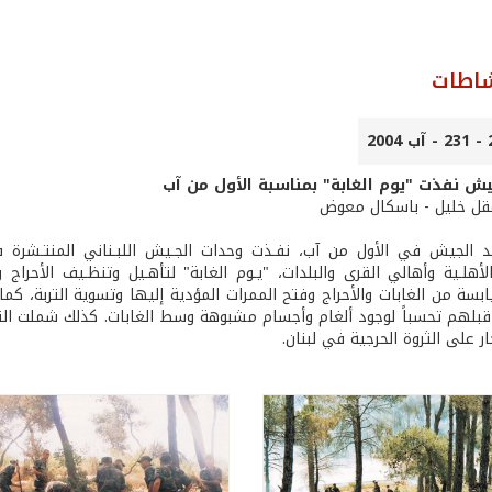
شاطات
ش نفذت "يوم الغابة" بمناسبة الأول من آب
 عقل خليل - باسكال معوض
د الجيش في الأول من آب، نفـذت وحدات الجـيش اللبـناني المنتـشرة في 
أهلـية وأهالي القرى والبلدات، "يـوم الغابة" لتأهـيل وتنظـيف الأحراج و
ابسة من الغابات والأحراج وفتح الممرات المؤدية إليها وتسوية التربة، كم
قبلهم تحسباً لوجود ألغام وأجسام مشبوهة وسط الغابات. كذلك شملت التو
 على الثروة الحرجية في لبنان.