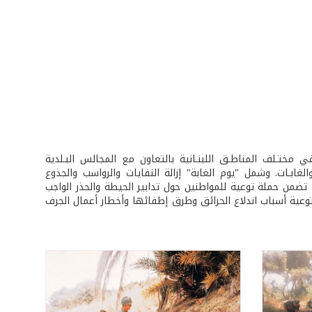
مختـلف المناطـق اللبنـانية بالتعاون مع المجالس البـلدية
الغابـات. وشمل "يوم الغابة" إزالة النفايات والرواسب والجذوع
ا تضمن حملة توعية للمواطنين حول تدابير الحيطة والحذر الواجب
عية أسباب اندلاع الحرائق وطرق إطفائها وأخطار أعمال الجرف