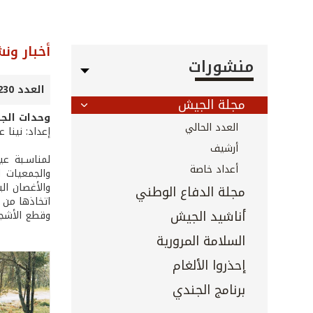
أخبار ون
منشورات
العدد 230 - 231 - آب 2004
مجلة الجيش
وحدات الجي
العدد الحالي
إعداد: نينا
أرشيف
لمناسـبة عي
أعداد خاصة
والجمعيات ال
والأغصان الي
مجلة الدفاع الوطني
اتخاذها من 
أناشيد الجيش
وقطع الأشجار
السلامة المرورية
إحذروا الألغام
برنامج الجندي