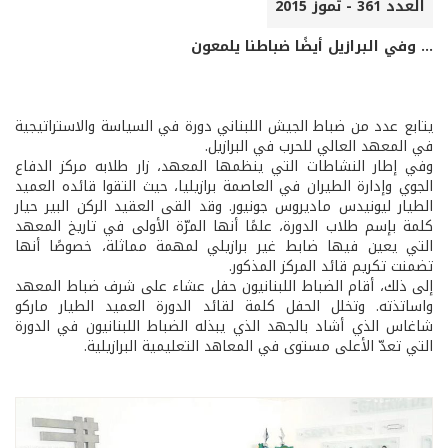
العدد 361 - تموز 2015
... وفي البرازيل أيضًا ضباطنا يلمعون
يتابع عدد من ضباط الجيش اللبناني دورة في السياسة والاستراتيجية
في المعهد العالي للحرب في البرازيل.
وفي إطار النشاطات التي ينظمها المعهد، زار طلابه مركز الدفاع
الجوي وإدارة الطيران في العاصمة برازيليا، حيث التقوا قائده العميد
الطيار ليونيدس ماديروس جونيور. وقد القى العقيد الركن البير حيار
كلمة بإسم طلاب الدورة، علمًا أنها المرّة الأولى في تاريخ المعهد
التي يعين فيها ضابط غير برازيلي لمهمة مماثلة، خصوصًا أنها
تضمنت تكريم قائد المركز المذكور.
إلى ذلك، أقام الضباط اللبنانيون حفل عشاء على شرف ضباط المعهد
واساتذته. وتخلل الحفل كلمة لقائد الدورة العميد الطيار ماركو
شاغاس الذي أشاد بالجهد الذي يبذله الضباط اللبنانيون في الدورة
التي تعدّ الأعلى مستوى في المعاهد التعليمية البرازيلية.