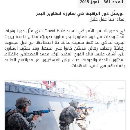
العدد 361 - تموز 2015
...ويمثّل دور الرهينة في مناورة لمغاوير البحر
إعداد: نينا عقل خليل
في حضور السفير الأميركي السيد David Hale الذي مثّل دور الرهينة،
نفّذت وحدات من فوج مغاوير البحر مناورة تدريبيّة مقابل قاعدة بيروت
البحرية تحاكي مداهمة سفينة مدنيّة تمّ اختطافها من قبل مجموعة
إرهابيّة وخطف رهائن مدنيّين كانوا على متنها. وقد تميّزت المناورة
التي أشرف عليها قائد الفوج العقيد الركن محمد المصطفى والضبّاط
المدرّبون بالدقة والحرفية، حيث برهن العسكريون عن قدراتهم العالية
وكفاءتهم في تنفيذ المهمات.