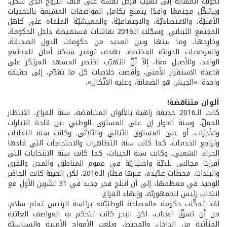
تحوّلت المهابة إلى تهيّب فرض نفسه على ملف النزوح الذي شكّل،
ويشكّل مجتمعًا وافدًا يتمتع بكامل المواصفات المشبعة بالتحديات
الأمنيّة، والاقتصاديّة، والاجتماعيّة، والمعيشيّة الملقاة على كاهل
المجتمع اللبناني. وسجّلت الـ2016 نقاشات مستفيضة داخل الحكومة،
وخارجها، وما بينها وبين العديد من حكومات الدول الصديقة،
والمرجعيات الدوليّة المختصة، بهدف توفير شبكة أمان للمجتمع
الوافد، والأصيل معًا، إلاّ أنّ التهيّب اختصر المشهد المرتكز على
قاعدة الاستقرار الأمني، وأفضت خلاصات كل ما تقدّم، إلى حقيقة
واحدة: «الجيش هو الضمانة، وعليه الاتّكال».
ألوان متناقضة!
كانت الـ2016 حديقة زاهية بالألوان المتناقضة، سنة الفراغ، الانتظار
المملّ، وسنة الحوار إن على المستوى الوطني بين قادة التيارات
والأحزاب، أو على المستوى الثنائي والثلاثي. وكانت سنة النفايات
وتراجع الخدمات، كما كانت سنة التظاهرات والاحتجاجات التي قادها
الحراك الشعبي. وكانت سنة الخيبات، كما كانت سنة الانتخابات التي
أفرزت مجالس بلديّة واختياريّة في عموم المناطق والمدن والقرى
والبلدات. محطات عدّيدة، عبرها قطار الـ2016، لكن الخيبة كانت الحاضر
الوحيد في معظمها، إلى أن انبلج فجر جديد في 31 تشرين الأول مع
انتخاب رئيس للجمهوريّة، وإنهاء الفراغ.
لقد تمكّنت حكومة «المصلحة الوطنيّة» برئاسة الرئيس تمام سلام،
من أن تشقّ العباب، لكن البحر كانت تتحكم به العواصف العاتية
المتأتية من الداخل، والمحيط، وبلغت الأمواج الأمنية والسياسيّة