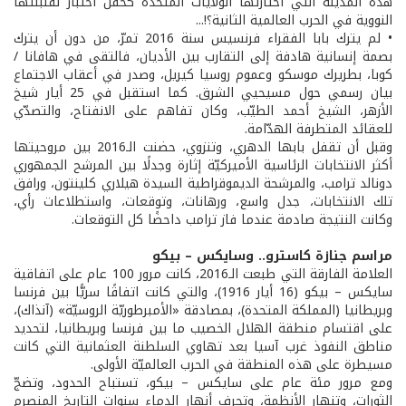
هذه المدينة التي اختارتها الولايات المتحدة كحقل اختبار لقنبلتها
النووية في الحرب العالمية الثانية؟!...
• لم يترك بابا الفقراء فرنسيس سنة 2016 تمرّ، من دون أن يترك
بصمة إنسانية هادفة إلى التقارب بين الأديان، فالتقى في هافانا /
كوبا، بطريرك موسكو وعموم روسيا كيريل، وصدر في أعقاب الاجتماع
بيان رسمي حول مسيحيي الشرق. كما استقبل في 25 أيار شيخ
الأزهر، الشيخ أحمد الطيّب، وكان تفاهم على الانفتاح، والتصدّي
للعقائد المتطرفة الهدّامة.
وقبل أن تقفل بابها الدهري، وتنزوي، حضنت الـ2016 بين مروحيتها
أكثر الانتخابات الرئاسية الأميركيّة إثارة وجدلًا بين المرشح الجمهوري
دونالد ترامب، والمرشحة الديموقراطية السيدة هيلاري كلينتون، ورافق
تلك الانتخابات، جدل واسع، ورهانات، وتوقعات، واستطلاعات رأي،
وكانت النتيجة صادمة عندما فاز ترامب داحضًا كل التوقعات.
مراسم جنازة كاسترو.. وسايكس – بيكو
العلامة الفارقة التي طبعت الـ2016، كانت مرور 100 عام على اتفاقية
سايكس – بيكو (16 أيار 1916)، والتي كانت اتفاقًا سريًّا بين فرنسا
وبريطانيا (المملكة المتحدة)، بمصادقة «الأمبرطوريّة الروسيّة» (آنذاك)،
على اقتسام منطقة الهلال الخصيب ما بين فرنسا وبريطانيا، لتحديد
مناطق النفوذ غرب آسيا بعد تهاوي السلطنة العثمانية التي كانت
مسيطرة على هذه المنطقة في الحرب العالميّة الأولى.
ومع مرور مئة عام على سايكس – بيكو، تستباح الحدود، وتضجّ
الثورات، وتنهار الأنظمة، وتجرف أنهار الدماء سنوات التاريخ المنصرم