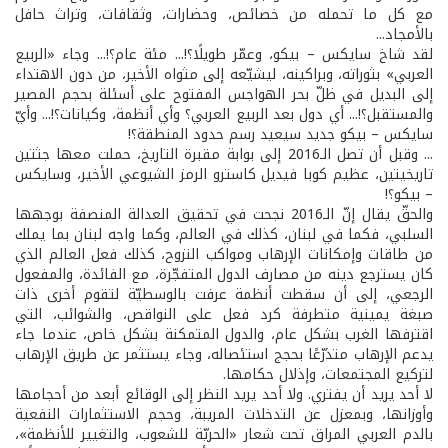
مع كل ما تحمله من خصائص، وحضارات، وثقافات، وتراث حافل
بالأمجاد...
لقد شاخ سايكس – بيكو، وعمّر طويلًا؟!... مئة عام؟!... وجاء «الربيع
العربي» بثوراته، وبراكينه، ليشيّعه إلى مثواه الأخير، من دون الاهتداء
إلى البديل في ظلّ بحر الهواجس المفتوح على أسئلة بحجم المصير
والمستقبل؟!... أي دول بعد الربيع العربي؟ وأي أنظمة، وكيانات؟!... وأيّ
سايكس – بيكو جديد سيعيد رسم حدود المنطقة؟!
... وقبل أن تصل الـ2016 إلى بوابة مقبرة التاريخ، حملت معها جثتين
تاريخيتين، عظيم كوبا فيديل كاسترو الرمز الشيوعي الأخير، وسايكس
– بيكو؟!
والحقّ يقال إنّ الـ2016 نجحت في تحقيق العدالة المنصفة بوجهها
السلبي، فكما في لبنان، كذلك في العالم، وكما واجه لبنان بما يملك
من طاقات وإمكانات الإرهاب ومواكب النزوح، كذلك فعل العالم الذي
كان يسترجع دينه من مصارف الدول المتفجّرة، مع الفائدة، والمفعول
الرجعي، إلى أن سقطت أنظمة عرفت بالوسطيّة لتقوم أخرى ذات
صبغة يمينية متطرفة كرد فعل على النواقص، والشوائب، التي
اقترفها الغرب بشكل عام، والدول المتمكنة بشكل خاص، عندما جاء
يدعم الإرهاب متذرّعًا بحجج استئصاله، وجاء يستثمر عن طريق الإرهاب
لتركيع المجتمعات، وإذلال حكامها.
لا أحد يريد أن يفتري. ولا أحد يريد النظر إلى الوقائع أبعد من أحجامها
وأوزانها، وبمعزل عن التدخلات المريبة، وحجم الاستثمارات النفعية
بالدم العربي المراق تحت شعار «الحريّة للشعوب، والتغيير للأنظمة»،