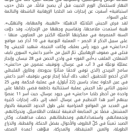
النهار لاستئصال الورم الخبيث قبل أن يصبح قاتلًا، من خلال «حرب
استباقية» أسفرت عن إنجازات ضد الخلايا الإرهابية الناشطة والنائمة
على السواء.
لقد فرض الجيش الثلاثيّة الذهبيّة: «الهيبة، والمهابة، والتهيّب».
هيبة استمدت ملامحها، وتقاسيم وجهها من الإنجازات، وقد دوّنت
السنة المنصرمة في مفكرتها الأمنيّة الكثير من العناوين، منها -
على سبيل الذكر لا الحصر – العملية النوعية في 10 آذار ضد مواقع
لـ«داعش» في جرود رأس بعلبك، وكانت النتيجة، شهيد للجيش، و5
قتلى في صفوف الإرهابييّن. ثمّ النيل من «أمير داعش» السوري نايف
الشعلان، الملقب بـ«أبي الفوز» في وادي الحصن في 28 نيسان. وإنجاز
عمليّة نوعيّة في 3 آب، في عرسال، وتوقيف عنصرين من «داعش»:
سامح البريدي (الذي توفي لاحقًا متأثرًا بجروحه)، وطارق الفليطي
الذي أخضع للتحقيق. أعقب ذلك أيضًا إنجاز نوعي بتوقيف أمير داعش
في عين الحلوة عماد ياسين (22 أيلول)، في عملية مُحكمة. وفي 25
تشرين الثاني نفّذ الجيش عملية استثنائية خاطفة قضى خلالها على
واحدة من أخطر خلايا «داعش» في جرود عرسال، حيث أسر 11 عنصرًا
بينهم أمير هذا التنظيم في عرسال. أضف إلى ذلك، إنجازات كثيرة
في العديد من المواقع المترامية على طول الحدود اللصيقة بالجوار
المشتعل، فضلًا عن المتابعة الدقيقة لتنقلات الظلامييّن، وتحركاتهم،
وتجمعاتهم، واستعداداتهم، ومخططاتهم. حصلت مداهمات، وكان
الصيد ثمينًا في كلّ الظروف والأحوال، بفضل الحنكة، والفطنة، والذراع
الطويلة، والعين المتيقظة، والمدركة، فنوّهت أعمدة الصحف