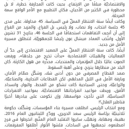
والاقتصاديّة مبلغًا من الارتفاع، بحيث كانت المجازفة خطرة، لا بل
محظورة في الكثير من الأحيان، فكان التطبيع مع الأمر الواقع سمة
المرحلة.
وكانت أيضًا سنة الانتظار المملّ في السياسة. 45 محاولة، على مدى
45 جلسة انتخاب، ولا نصاب، ولا رئيس، بل الفراغ، والمزيد من الفراغ
إلى أن أنجبت التفاهمات استحقاقًا في الجلسة 46، بتاريخ 31 تشرين
الأول، وانتُخب العماد ميشال عون رئيسًا للجمهوريّة، لتنطلق مسيرة
الأمل من جديد.
أيضًا، كانت سنة الانتظار المملّ على الصعيد الاقتصادي إلى حدّ أن
الفعاليات والهيئات الاقتصادية «بدأت تخرج من جلدها»، ورفعت
الصوت عاليًا خلال المؤتمرات والمنتديات، محذّرة من هول الكارثة. كان
البلد من منظارها يترنح، وعلى أهبة السقوط.
صمد القطاع المصرفي من دون أدنى شك، وشكّل صمّام الأمان،
وبارقة الأمل في الليل المدلهم، لكن القطاعات التجارية، والصناعيّة،
والزراعيّة، وحتى السياحية كانت تشكو من القحط، والبوار، وانسداد
الأفق، وربطت مواعيد انفراجاتها الاقتصاديّة، بمواعيد الانفراجات
السياسيّة، التي تأخرت مواسمها، وإن تكومت على بيادرها أخيرًا
قناطير الغلال؟!
ومع انتخاب الرئيس، انطلقت مسيرة بناء المؤسسات، وشكّلت حكومة
ثلاثينيّة برئاسة الرئيس سعد الحريري، وودّع اللبنانيون العام 2016،
بهيبة، ومهابة، وتهيّب. سايروا التقليد العام المتّبع. انخرطوا في فرح
اصطنعوه. تجمهروا في الساحات. فلشوا الأنوار. أطلقوا المفرقعات.