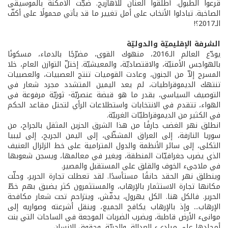
قرعوا الطبول. أطلقوا العنان للأهازيج. ضجّت الأمكنة بالموسيقى
الصاخبة. تبادلوا الأنخاب على أمل تغيير ما قد يأتي محمولًا على أكفّ
الـ2017؟!
الشرفة الإقليميّة والدوليّة
يودّع العالم الـ2016، منهوك القوى، مضرّجًا بالدماء، مسكونًا
بالهواجس الأمنيّة، والاقتصاديّة، والمعيشيّة. إختلّ التوازن العام، خلا
المسرح إلاّ من الجنون، وعادت القوميات تنتج العصبيات، والعصبيات
تنتهك الديموقراطيات، لم يعد اليمين المتشدد مجرد شعار في
التوصيف السياسي، بقدر ما هو قبضة عنصريّة- ثوريّة مرفوعة في
الهواء، تتقدم في الانتخابات واستطلاعات الرأي لتحتل مقاعد الحكم
في الكثير من الديموقراطيّات الغربيّة.
انطلق نهر الغضب جارفًا من هذا الشرق الحزين المثقل بالجراح، من
سوريا النازفة، إلى العراق المشظّى، إلى اليمن الجريح، إلى ليبيا
الثكلى، إلى سائر الأنظمة والدول المترامية على خط الزلزال العنيف
الذي يضرب جغرافيّات المنطقة، ويغير في معالمها، ويسجن شعوبها
في ملاجىء الخوف والقلق على المستقبل والمصير.
وينطلق نهر الحقد حانقًا مستأسدًا. لقد تعطلت تجارة الحرير، وحلّت
مكانها تجارة الاستثمار بالإرهاب، والمستثمرون كثر يضيق بهم خطّ
الحرير. فالكل هنا. الكل يهرول، يدفّش، ويتزاحم تحت شعار مكافحة
الإرهاب... وإذ بالإرهاب يكافح الجميع، وينقل أشرعته وصواريه إلى
موانىء الأرض قاطبة، ويضرب الضربات الموجعة في الساحات التي بنت
أمجادها على مبادىء العدالة، والحريّة، وحقوق الإنسان.