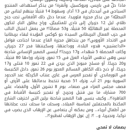
ماذا حلّ في باريس، وبروكسيل، وأنقرة؟ من يذكر استهداف المنتجع
السياحي في أبيدجان في 13 آذار، وسقوط 14 قتيلًا بينهم لبناني من
النبطيّة؟ من يذكر مجزرة فلوريدا، عندما دخل ذلك الأفغاني تحت جنح
ظلام، ليل 12 حزيران إلى نادي للمثليييّن، وراح يطلق النار، لتكون
المحصلة غير النهائيّة 50 قتيلًا، و53 مصابًا؟! من يغفل اغتيال النائب
في حزب العمال البريطاني السيدة جو كوكس المؤيدة لبقاء بريطانيا
في الاتحاد الأوروبي؟! من يتجاهل مجزرة القاع عندما اجتاحت قوافل
«الداعشيين» هدوء البلدة، ووداعتها، وسكينتها فجر 27 حزيران،
وكانت المحصلة 5 شهداء، و17 جريحا؟! أينسى الضمير الإنساني شاحنة
نيس وهي تدهس الأبرياء العزل في 15 تموز، وتترك وراءها 80 قتيلًا،
و20 جريحًا. أو مسلح ميونخ الذي يردي في 22 تموز 10 قتلى و17
جريحًا، أو ذبح ذلك الكاهن المسالم العجوز يوم 26 تموز، داخل الكنيسة
في النورماندي. أو تفجير العرس في غازي عنتاب الكرديّة عند الحدود
السورية يوم 21 آب، وترك 51 ضحية تتخبط بدمائها على الأرض. أو
قصف مجلس العزاء في صنعاء، يوم 8 تشرين الأول، والقضاء على
700 مشارك ما بين قتيل وجريح. أو تفجير كنيسة الأقباط في
القاهرة؟!... وكيف ينسى هذا الضمير شاحنة برلين التي اخترقت الشارع
المكتظ بالمحتفلين لمناسبة الميلاد، وسحلت ما سحلت تحت عجلاتها
من أطفال أبرياء... ومن يمكنه أن يتعامى عن الإرهاب الذي يضرب في
تركيا، ونجيريا، و... ؟!. إن غول الإرهاب لفظيع؟!...
بصمات لا تمحى