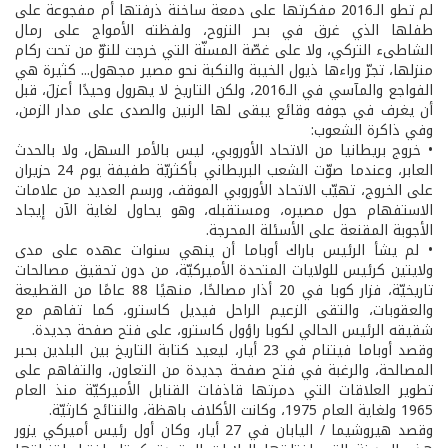
لم تطو الـ2016 مفكرتها على دمعة ساخنة ذرفتها أم مفجوعة على
طفلها الذي غرق في بحر النزوح، ولفظته الأمواج على رمال
الشاطىء التركي، ولا على غصّة المسنّة التي خرجت للتوّ من تحت ركام
منزلها، تجرّ وراءها ذيول الخيبة والنكبة نحو مصير مجهول... كثيرة هي
الفواجع والمآسي في الـ2016، ولكن التاريخ لا يهرول وحيدًا أعزلَ، قبل
أن يغرف في جوفه وقائع يبقى لها الرنين والصدى على مدار الزمن،
وفي ذاكرة الشعوب:
• خروج بريطانيا من الاتحاد الأوروبي، ليس بالأمر السهل، ولا بالحدث
العابر، وعندما صوّت الشعب البريطاني بأكثريّة طفيفة يوم 24 حزيران
على الخروج، تهيّب الاتحاد الأوروبي الموقف، ورسم العديد من علامات
الاستفهام حول مصيره، ومستقبله، وهو يحاول لغاية الآن إيجاد
الأجوبة المقنعة على الأسئلة المحرجة.
• لم يشأ الرئيس باراك أوباما أن ينهي سنوات عهده على مدى
ولايتين كرئيس للولايات المتحدة الأميركيّة، من دون تحقيق مصالحات
تاريخيّة، فزار كوبا في 20 أذار مصالحًا، منهيًا 88 عامًا من القطيعة
والعقوبات، والتقى الزعيم الراحل فيديل كاسترو، كما تفاهم مع
شقيقه الرئيس الحالي لكوبا راؤول كاسترو، على فتح صفحة جديدة.
وقصد أوباما فيتنام في 23 أيار، ليعيد كتابة التاريخ بين البلدين بحبر
المصالحة، والرغبة في فتح صفحة جديدة من التعاون، والتفاهم على
تطوير العلاقات التي دمرتها قاذفات القنابل الأميركيّة منذ العام
1965 ولغاية العام 1975، وكانت الأكلاف باهظة، والنتائج كارثيّة.
وقصد هيروشيما / اليابان في 27 أيار، وكان أول رئيس أميركي يزور