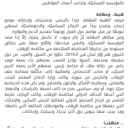
بالمؤسسة العسكريّة، وارتاحت أعصاب المواطنين.
هيبة.. ومهابة
فرضت الهيبة المهابة، فإذا بالجيش، وتضحياته، وإنجازاته موضع
إعجاب وتقدير يبدأ من الدوائر السياسيّة، والدبلوماسيّة، لينتهي
تنويهًا من قبل عواصم دول القرار، ووعودًا بتقديم الدعم والمؤازرة.
ومن مظاهر المهابة أنّ زائر بيروت، لا تكتمل زيارته، إلاّ إذا قصد
المؤسسة العسكريّة، والتقى قيادتها، واطّلع منها على حقائق
مسلوخة من تجاربها المتناسلة المتلاحقة في مكافحة الإرهاب.
كثيرون هم زوّار لبنان في الـ2016، جاؤوا من الشرق والغرب، من دول
شقيقة، وصديقة، كسروا حواجز الصمت، بعضهم جاء بصفة موفد
خاص من جلالة ملك، أو فخامة رئيس، بعضهم الآخر بصفة الخبير
المجرّب، أو صاحب الاختصاص، والغالبية كانت مكلّفة بمعالجة ملف
الإرهاب، والنازحين من سوريا، وكانت وزارة الدفاع المقصد للبحث،
والنقاش، ومطارحة الأفكار، والحلول والمخارج. ولم تكن هذه الدينامية
مجرّد نزوة، أو ترف سياسي، بقدر ما كانت لصيقة بالدراسات، والخطط،
التي أعدها التحالف الدولي لمكافحة الإرهاب، وكانت الزيارات ملزمة
للتعبير عن ارتياح المجتمع الدولي لفعالية الجيش اللبناني، والإنجازات
التي حققها في مكافحة الإرهاب، والمواجهات المكلفة التي خاضها،
وقد عجزت عنها جيوش دول أكثر عديدًا، وتسليحًا، وإمكانات.
... فتهيّب!