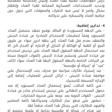
درس المواصفات الفنية لهذا العتاد وتبيان إمكانياته العملانية
وتحديد الاستخدامات العسكرية الممكنة لهذا العتاد وإظهار
بشكل واضح لا لبس فيه الثغرات والمعوقات التي تحول دون
مراقبة العتاد والسيطرة على تحركاته.
4- تدابير إضافية:
- على الجهة المستوردة او المالك توقيع تعهد بتشغيل العتاد
المستورد وفقاً لتعليمات الاستخدام الصادرة عن قيادة الجيش
والتعهد بعدم نقل هذا العتاد إلى جهة اخرى سواء عن طريق
البيع أو الهبة أو الوكالة أو التنازل أو الاعارة أو الايجار...الخ، الا
بعد استحصال الجهة المنقول اليها العتاد على ترخيص استخدام
من قيادة الجيش وتسليم قيادة الجيش (القوات الجوية) نسخة
عن البيانات الخاصة بالجهة المنقول اليها هذا العتاد سواء اكانت
"فرد" أو "شركة أو مؤسسة".
- عند إستيراد طائرات شراعية مع محرك، يجب الإستحصال على
موافقة قيادة الجيش – اركان الجيش للعمليات إضافة إلى
الإجازة المسبقة للاستيراد.
- في كافة الحالات، يُمنع إستعمال العتاد المستورد إلا بعد
حصول المستخدم النهائي على ترخيص إستخدام صادر عن قيادة
الجيش - القوات الجوية بعد عرضه على مديرية المخابرات.
- تنطبق على قطع غيار الطائرات ومحركاتها كافة المعايير
والقيود للطائرات التي يشكل هذا العتاد قطعاً لها.
- عند قيام اي شركة او مؤسسة تجارية او علمية بتصنيع او