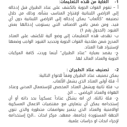
1- الغاية من هذه التعليمات:
أ – تقوم القوات الجوية بالكشف على عتاد الطيران قبل إدخاله
إلى الاراضي اللبنانية لإقتراح المناسب بشأنه. وذلك من خلال
تصنيفه "كألعاب" يمكن إدخاله إلى الاراضي اللبنانية دون أي
قيد، ومن ضمن باقي الاصناف التي يستوجب إدخالها بعض
القيود. (الجدول رقم 1)
ب- تهدف هذه التعليمات إلى وضع آلية للكشف على العتاد
المدرج ضمن صلاحية القوات الجوية وتحديد القيود الواجب وضعها
لإستيراد هذا العتاد.
ج- يقصد بعبارة "عتاد الطيران" أينما وردت، كافة المركبات
الجوية والعتاد العائد لها.
2- تصنيف عتاد الطيران :
يمكن تصنيف عتاد الطيران وفقاً للانواع التالية:
‌أ- فئة أولى العتاد الذي يشمل الألعاب.
‌ب- فئة ثانية ويشمل العتاد المخصص للإستعمال المدني وعتاد
الهواة والعتاد الرياضي، ... الخ.
‌ج- فئة ثالثة، اي انه يشكل عتاداً عسكرياً بحد ذاته أو أن
إستخدامه يمكن أن يتعارض مع مقتضيات الاعمال العسكرية
اوالامنية والعتاد الذي يتميز بمواصفات متطورة والذي تنوي
الجهة المستوردة (جامعة، معهد، مركز ابحاث ...الخ) إستخدامه
لإجراء ابحاث او دراسات علمية.