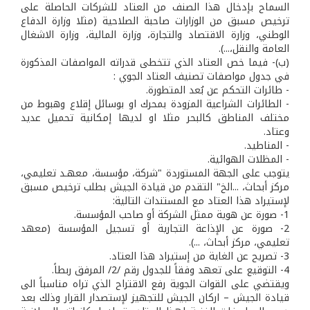
السماح بإدخال هذا الصنف من العتاد للشركات الحاصلة على
ترخيص مسبق من الوزارات صاحبة الصلاحية (مثلا وزارة الدفاع
الوطني، وزارة الاقتصاد والتجارة، وزارة المالية، وزارة الاشغال
العامة والنقل،...).
(ب)- فيما خص العتاد الذي تتخطى قدراته المواصفات المذكورة
في جدول مواصفات تصنيف العتاد الجوي :
- طائرات التحكم عن بُعد المتطورة.
- الطائرات الشراعية المزودة بمحرك او بوسائل إقلاع وهبوط من
مختلف المناطق كالبحر مثلا او لديها إمكانية تحميل عديد
وعتاد.
- المناطيد.
- المظلات الهوائية.
يتوجب على الجهة المستوردة "شركة، مؤسسة، معهـد تعليمي،
مركز أبحاث، ...الخ" التقدم من قيادة الجيش بطلب ترخيص مسبق
لإستيراد هذا العتاد مع المستندات التالية:
1- صورة عن هوية ممثل الشركة أو صاحب المؤسسة.
2- صورة عن الإذاعة التجارية أو تسجيل المؤسسة (معهد
تعليمي، مركز أبحاث، ...).
3- تصريح عن الغاية من إستيراد هذا العتاد.
4- التوقيع على تعهد وفقاً للجدول رقم /2/ المرفق ربطاً.
ويقتضي على القوات الجوية رفع الاقتراح الذي تراه مناسباً الى
قيادة الجيش – اركان الجيش للتجهيز لإستصدار القرار وذلك بعد