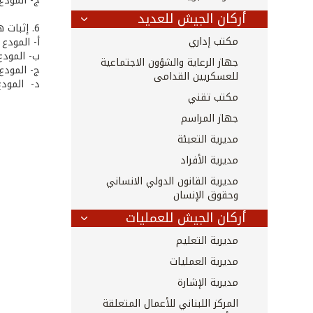
‌ج- المود
أركان الجيش للعديد
6. إثبات هوية المودع، يرفق أحد المستندات التالية:
مكتب إداري
‌أ- المود
‌ب- المودع المكلف
جهاز الرعاية والشؤون الاجتماعية
‌ج- المودع المكلف ق
للعسكريين القدامى
د- المودع المكلف ق
مكتب تقني
جهاز المراسم
مديرية التعبئة
مديرية الأفراد
مديرية القانون الدولي الانساني
وحقوق الإنسان
أركان الجيش للعمليات
مديرية التعليم
مديرية العمليات
مديرية الإشارة
المركز اللبناني للأعمال المتعلقة