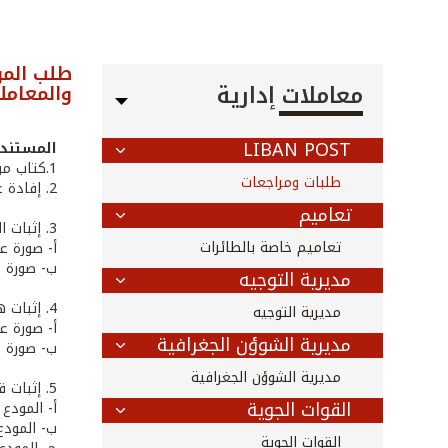
طلب المو
معاملات إدارية
والمعامل
LIBAN POST
المستندا
1.كتاب من صاحب العلاقة أو من ينوب عنه قانوناً يتضمن تفاصيل الطلب
طلبات ومراجعات
2. إفادة عقارية للعقار موضوع الطلب لا يتعدى تاريخ إصدارها الـشهر
تعاميم
3. إثبات الملكية، يرفق أحد المستندات التالية:
تعاميم خاصة بالطائرات
‌أ- صورة ع
ب- صورة ع
مديرية التوجيه
4. إثبات هوية صاحب العلاقة، يرفق أحد المستندات التالية:
مديرية التوجيه
أ‌- صورة 
مديرية الشوؤن الجغرافية
‌ب- صورة 
مديرية الشوؤن الجغرافية
5. إثبات قانونية الإيداع، يرفق أحد المستندات التالية:
القوات الجوية
‌أ- المود
‌ب- المود
القوات الجوية