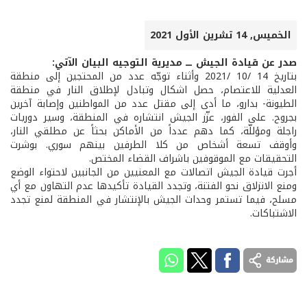
الخميس, 14 تشرين الأول 2021
صدر عن قيادة الجيش ـــ مديرية التوجيه البيان الآتي:
بتاريخ 14 /10 /2021 وأثناء توجّه عدد من المحتجين إلى منطقة
العدلية للاعتصام، حصل اشكال وتبادل لإطلاق النار في منطقة
الطيونة- بدارو، ما أدى إلى مقتل عدد من المواطنين وإصابة آخرين
بجروح. على الفور، عزّز الجيش انتشاره في المنطقة، وسير دوريات
راجلة ومؤللّة، كما دهم عدداً من الأماكن بحثاً عن مطلقي النار،
وأوقف تسعة أشخاص من كلا الطرفين بينهم سوري. بوشرت
التحقيقات مع الموقوفين باشراف القضاء المختص.
أجرت قيادة الجيش اتصالات مع المعنيين من الجانبين لاحتواء الوضع
ومنع الانزلاق نحو الفتنة، وتجدد القيادة تأكيدها عدم التهاون مع أي
مسلح، فيما تستمر وحدات الجيش بالإنتشار في المنطقة لمنع تجدد
الاشتباكات.