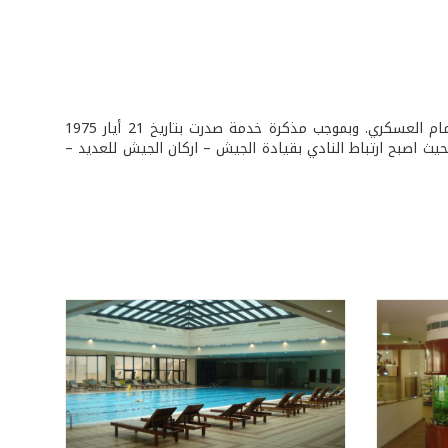
أنشأ الجيش الفرنسي النادي العسكري المركزي خلال الانتداب الفرنسي تحت اسم الحمام العسكري. وبموجب مذكرة خدمة صدرت بتاريخ 21 أيار 1975
حيث اصبح ارتباط النادي بقيادة الجيش – اركان الجيش للعديد –