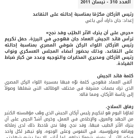
العدد 310 - نيسان 2011
رئيس الأركان مكرّمًا بمناسبة إحالته على التقاعد
إعداد: جان دارك أبي ياغي
«حرص على أن يترك الأثر الطيّب وقد نجح»
ترأس قائد الجيش العماد جان قهوجي في اليرزة، حفل تكريم
رئيس الأركان اللواء الركن شوقي المصري بمناسبة إحالته
على التقاعد، وذلك بحضور أعضاء المجلس العسكري ونواب
رئيس الأركان ومديري المخابرات والتوجيه وعدد من كبار ضباط
القيادة.
كلمة قائد الجيش
ألقى العماد قهوجي كلمة نوّه فيها بمسيرة اللواء الركن المصري
الذي ترك بصمات مشرقة في مختلف الوظائف التي شغلها وصولاً
إلى رئاسة الأركان، ومما قاله:
رفاق السلاح،
لقاؤنا اليوم هو لتكريم رئيس أركان الجيش الذي وهَب مؤسّسته الكثير
من الجهد والعرق، والإخلاص في العمل، وحَرص أشدّ الحرص على أن
يترك الأثر الطيب فيها، وقد نجح، وها نحن نلاحظ ذلك لدى زملائه
ورفاقه ومرؤوسيه، في النفوس وعلى الوجوه، ولو تيسّر لكل واحد
منكم الآن، أن يعرض شعورًا تجاهه، لما أتاني إلا بما يشبه شهادتي