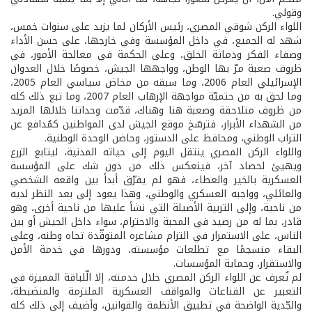
وقولي.
اللواء الركن شوقي المصري، رئيس الأركان لما يزيد على سنوات خمس،
شهد له الجميع، في داخل المؤسسة وفي خارجها، على حسن الأداء
وصفاء الفكر ودماثة الخلق، وعلى الحكمة في معالجة الأمور، في
ظروف صعبة مرّ بها الوطن، وواجهها الجيش، خصوصًا خلال العدوان
الإسرائيلي العام 2006، وما سبقه من مخاض سياسي العام 2005،
وما لحق به من حتميّة مواجهة الإرهاب العام 2007، وما تبع ذلك كله
من ظروف متلاحقة وصعبة هنا وهناك، قدّمت وحداتنا خلالها المزيد
من الشهداء الأبرار، فترسّخ موقع الجيش لدى المواطنين كمُدافع عن
التراب الوطني، ومحافظ على الدستور، وحاضن الوحدة الوطنية.
واللواء الركن المصري ينتقل اليوم إلى حياته المدنية، ليتابع الزرع
ويهيئ لحصاد آخر، فينعكس ذلك من دون شك على المؤسسة
العسكرية بالخير والعطاء، فهو لم يفرّق أبداً بين واقعه الشخصي
والعائلي، وواجبه العسكري والوطني، وهذا يعود إلى بعد النظر لديه
من ناحية، وإلى التربية الأصيلة التي نشأ عليها من ناحية أخرى، وهو
قادر، بما له من رصيد في المحبة والاحترام، سواء داخل الجيش أو بين
الناس، على الاستمرار في التزام مشاعره المتوقّدة تجاه وطنه، وعلى
البقاء منسجمًا مع تطلعات مؤسسته، ودورها في خدمة الأمن
والاستقرار، وحماية المؤسسات.
لم تُعرف عن اللواء الركن المصري خلال خدمته، إلا الّلباقة المميزة في
التعبير عن القناعات والمواقف العسكرية الملتزمة والمنضبطة،
والجّدية الواضحة في تطبيق الأنظمة والقوانين، وأضيف إلى ذلك كله