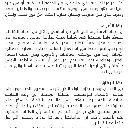
أمرًا آخر عرفته لديه، في ما مضى من الخدمة العسكرية، أو في صرح
القيادة، وهو رغبته في توضيح مهمات مرؤوسيه والعاملين معه،
وقدرته على نقل معرفته وعصارة تجاربه إليهم، من دون ضجيج وإعلان.
أيها الأعزاء،
إن الحياة العسكرية، التي هي جزء أساسي وفعّال من الحياة الشاملة،
خصوصًا وأننا نعطيها زهرة شبابنا وقمة عطائنا المادي والمعرفي في
الجسد والعقل معاً، تطبع العمر كله بطابعها، فنصبح بعدها
محترفين، ليس فقط في استعمال السلاح وقيادة المعارك ومعالجة
الأزمات، إنما في مواجهة الشائعات والأقاويل، وفي تنمية الانتماء
للوطن، وتطويره يومًا بعد يوم، من دون أن ننسى مناطقنا الأولى،
والأماكن التي أبصرنا فيها النور، وتربّينا على سواعد أهلنا والى جانب
إخوتنا ورفاقنا.
أيها الرفاق،
في الختــام، ونحــن نكرّم اللواء الركن شوقي المصري، الذي حرص على
تجديــد الانتــماء لمؤسستــه، مسلّمًا الشعلــة إلى ولده الضابــط
لمتابعــة المســيرة، نتوجّه إلى عائــلته بالمّحبة والشكر على
مشاركتها الجيش في التضحيــة والتضــامن، مؤكدين لها بأن هــذا
الجيش سيبقى على تواصل دائــم مع أبنائــه، وأن العائلة العسكرية
تكبر باستمرار، كما أن التزاماتها وأعباءها تـزداد وتنتشر، ألم نقل
دائماً مع القائلين: