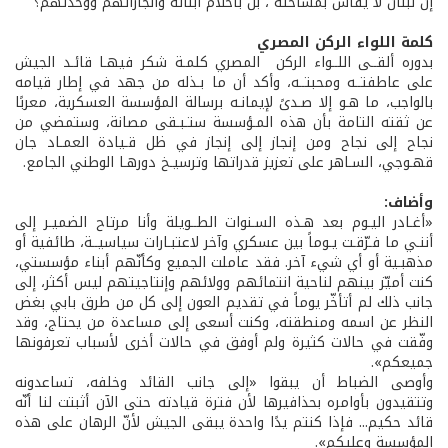
إن لبنان لا يقاس بمساحته ، بل بأحلام أبنائه وانجازاتهم ووحدتهم؟
كلمة اللواء الركن المصري
بدوره ألقــى اللــواء الركن المصري كلمـة شكر فيهـا قائـد الجيش
على عاطفتــه ومحبتــه، وأكد أن ما بـذله من جهد في إطار قيامه
بالواجب، ما هـو إلا صـدىً لإيمانـه برسالة المؤسسة العسكرية، معربًا
عن ثقته التامة بأن هذه المـؤسسة ستـبـقى مصانة، وستمضي من
نجاح إلى نجاح ومن إنجاز إلى إنجاز في ظل قـيادة العمـاد جان
قهـوجي، السـاهر على تعزيز قدراتها وترسيـخ دورهـا الوطني الجامع.
وأضاف:
«أغـادر اليـوم بعد هـذه السـنوات الطــويلة وأنا مرتاح الضميـر إلى
أننـي ما فـرّقـت يـوماً بين عسكري وآخر لاعتبـارات سياسيــة، طائفية أو
مذهبـية أو أي شيء آخر. فقد عاملت الجميع وكأنّهم أبناء مؤسستي،
كنت أميّز بينهم لناحية انتمائهم وولائهم وإنتاجيتهم ليس أكثر، إلى
جانب ذلك لم أتأخّر يوماً في تقديم العون إلى كل من طرق بابي بغض
النظر عن اسمه ومنطقته، وكنت أسعى إلى مساعدة من يحتاج، وقد
وفّقت في حالات كثيرة ولم أوفق في حالات أخرى لأسباب تعرفونها
جميعكم».
وأوصى الضباط أن يبقوا «إلى جانب القائد وخلفه، تساعدونه
وتتقيدون بأوامره بحذافيرها لأن فترة قيادته حتى الآن أثبتت لنا أنّه
قائد حكيم... فإذا كنتم يدًا واحدة يبقى الجيش لأنّ الرهان على هذه
المؤسسة وعليكم».