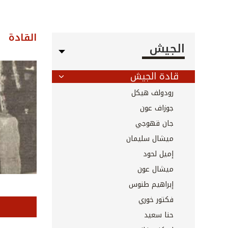
القادة
الجيش
قادة الجيش
رودولف هيكل
جوزاف عون
جان قهوجي
ميشال سليمان
إميل لحود
ميشال عون
إبراهيم طنوس
فكتور خوري
حنا سعيد