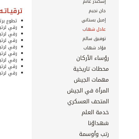
إسكندر غانم
ترقيـاتـه
جان نجيم
إميل بستاني
تطوع برتب
رقي لرتبة مل
عادل شهاب
رقي لرتبة مل
توفيق سالم
رقي لرتبة نق
رقي لرتبة م
فؤاد شهاب
رقي لرتبة ع
رؤساء الأركان
رقي لرتبة ع
رقي لرتبة ع
محطات تاريخية
رقي لرتبة لو
مهمات الجيش
المرأة في الجيش
المتحف العسكري
خدمة العلم
شهداؤنا
رتب وأوسمة