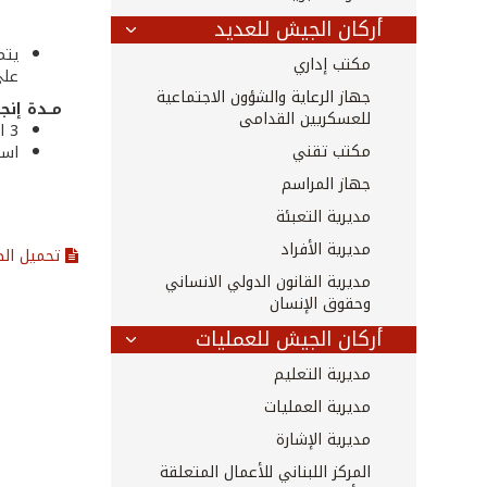
أركان الجيش للعديد
يتم
مكتب إداري
على العن
جهاز الرعاية والشؤون الاجتماعية
مــدة إنجــ
للعسكريين القدامى
3 اسابيع على الأقل في حال وجود عتاد عسكري.
مكتب تقني
اسب
جهاز المراسم
مديرية التعبئة
مديرية الأفراد
تحميل ال
مديرية القانون الدولي الانساني
وحقوق الإنسان
أركان الجيش للعمليات
مديرية التعليم
مديرية العمليات
مديرية الإشارة
المركز اللبناني للأعمال المتعلقة