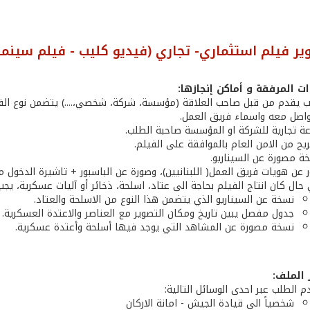
ر فيلم استثماري- تجاري (فيديو كليب - فيلم سينما
ت المرفقة و أماكن إنجازها:
 يقدم من قبل صاحب العلاقة (مؤسسة، شركة، شخصي،....) يتضمن نوع الفيلم
واصل معه واسماء فريق العمل.
عة تجارية للشركة او المؤسسة صاحبة الطلب.
يح من الامن العام بالموافقة على الفيلم.
ة مصورة عن السيناريو.
 عن هويات فريق العمل( اللبنانيين)، وصورة عن الباسبور + تاشيرة الدخول من 
حال كان انتاج الفيلم بحاجة الى عتاد، اسلحة، ذخائر أو آليات عسكرية، يج
نسخة عن السيناريو الذي يتضمن هذا النوع من الاسلحة والعتاد.
جدول مفصل يبين تاريخ ومكان التصوير مع العناصر والاعتدة العسكرية.
نسخة مصورة عن المشاهد التي يوجد فيها أسلحة وأعتدة عسكرية.
 الملف:
م الطلب عبر احدى الوسائل التالية:
شخصياً الى قيادة الجيش - امانة الاركان