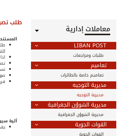
طلب تصوي
معاملات إدارية
المستندا
LIBAN POST
طلب
للت
طلبات ومراجعات
اذا
تصر
تعاميم
نسخ
تعاميم خاصة بالطائرات
صور
في 
مديرية التوجيه
مديرية التوجيه
مديرية الشوؤن الجغرافية
مديرية الشوؤن الجغرافية
آلية سير
القوات الجوية
يقد
القوات الجوية