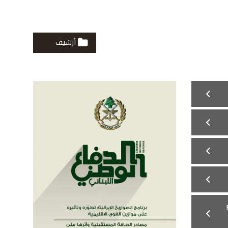
أرشيف