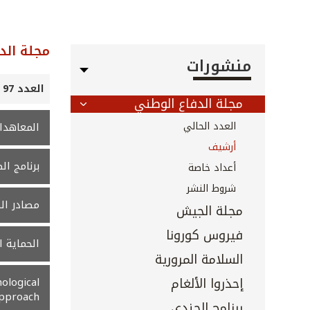
مجلة الد
منشورات
العدد 97 - تموز 2016
مجلة الدفاع الوطني
العدد الحالي
المعاهدا
أرشيف
برنامج ال
أعداد خاصة
شروط النشر
مصادر ال
مجلة الجيش
فيروس كورونا
الحماية ال
السلامة المرورية
إحذروا الألغام
hological
pproach
برنامج الجندي