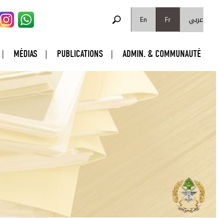
FORMULAIRE DE RECHERCHE
عربي
Rechercher
En
Fr
MÉDIAS
PUBLICATIONS
ADMIN. & COMMUNAUTÉ