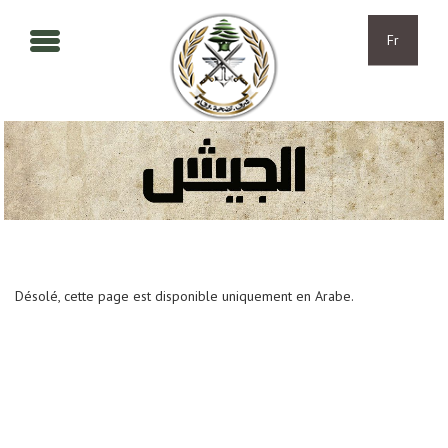
Aller au contenu principal
Skip to navigation
Fr
Désolé, cette page est disponible uniquement en Arabe.