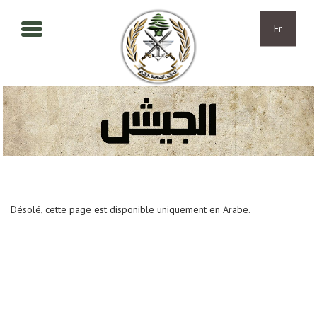
Aller au contenu principal
Skip to navigation
Fr
Désolé, cette page est disponible uniquement en Arabe.