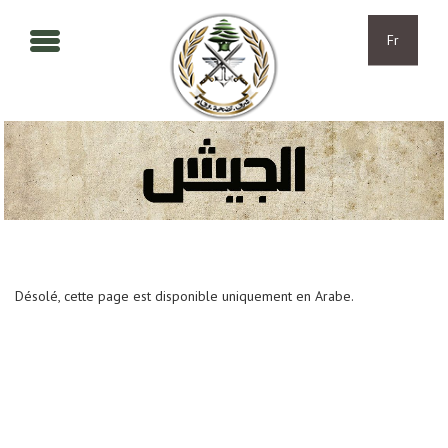
Aller au contenu principal
Skip to navigation
Fr
Désolé, cette page est disponible uniquement en Arabe.