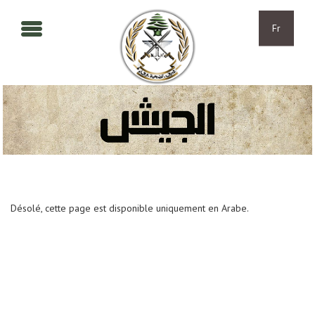
Aller au contenu principal
Skip to navigation
Fr
Désolé, cette page est disponible uniquement en Arabe.