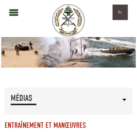
Aller au contenu principal
Skip to navigation
Fr
MÉDIAS
ENTRAÎNEMENT ET MANŒUVRES