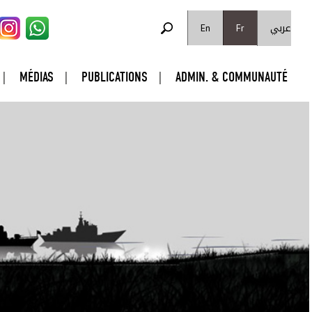
FORMULAIRE DE RECHERCHE
عربي
Rechercher
En
Fr
MÉDIAS
PUBLICATIONS
ADMIN. & COMMUNAUTÉ