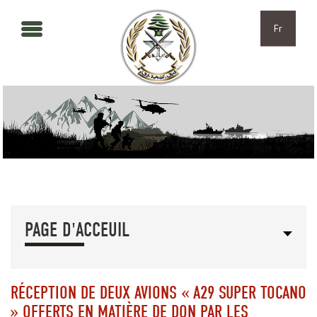
Aller au contenu principal
Skip to navigation
Fr
PAGE D'ACCEUIL
RÉCEPTION DE DEUX AVIONS « A29 SUPER TOCANO
» OFFERTS EN MATIÈRE DE DON PAR LES