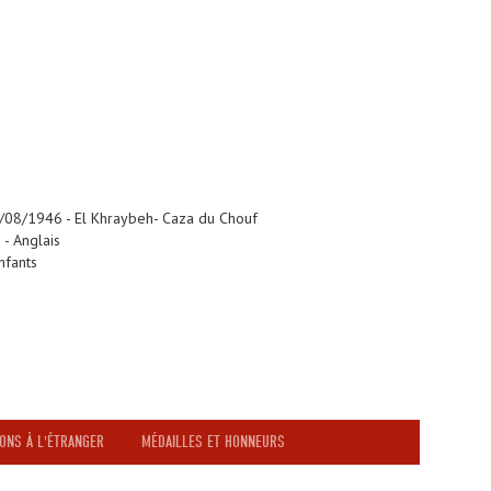
2/08/1946 - El Khraybeh- Caza du Chouf
 - Anglais
nfants
ONS À L'ÉTRANGER
MÉDAILLES ET HONNEURS