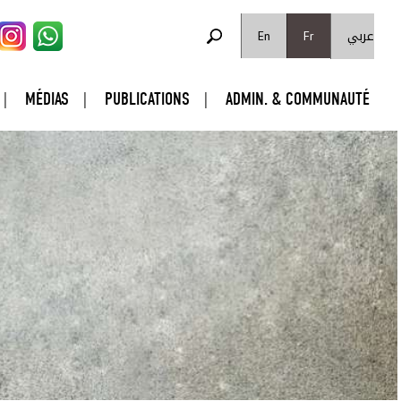
FORMULAIRE DE RECHERCHE
عربي
Rechercher
En
Fr
MÉDIAS
PUBLICATIONS
ADMIN. & COMMUNAUTÉ