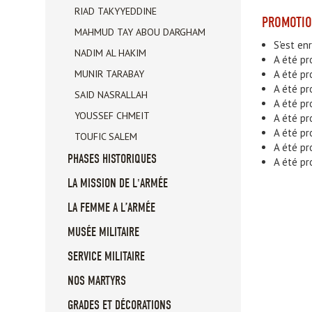
RIAD TAKYYEDDINE
PROMOTI
MAHMUD TAY ABOU DARGHAM
S'est en
NADIM AL HAKIM
A été pr
MUNIR TARABAY
A été pr
A été pr
SAID NASRALLAH
A été p
YOUSSEF CHMEIT
A été pr
A été pr
TOUFIC SALEM
A été pr
PHASES HISTORIQUES
A été pr
LA MISSION DE L'ARMÉE
LA FEMME A L’ARMÉE
MUSÉE MILITAIRE
SERVICE MILITAIRE
NOS MARTYRS
GRADES ET DÉCORATIONS