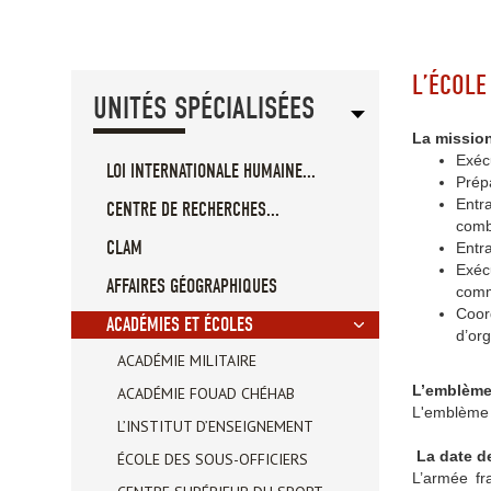
L’ÉCOLE
UNITÉS SPÉCIALISÉES
La missio
Exéc
LOI INTERNATIONALE HUMAINE...
Prépa
Entra
CENTRE DE RECHERCHES...
comb
CLAM
Entra
Exécu
AFFAIRES GÉOGRAPHIQUES
comm
Coord
ACADÉMIES ET ÉCOLES
d’or
ACADÉMIE MILITAIRE
L’emblème
ACADÉMIE FOUAD CHÉHAB
L'emblème s
L’INSTITUT D’ENSEIGNEMENT
La date d
ÉCOLE DES SOUS-OFFICIERS
L’armée fr