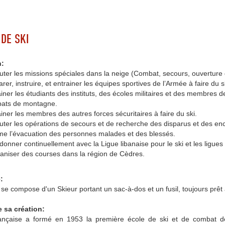
 DE SKI
n:
uter les missions spéciales dans la neige (Combat, secours, ouverture 
rer, instruire, et entrainer les équipes sportives de l’Armée à faire du s
iner les étudiants des instituts, des écoles militaires et des membres de
ats de montagne.
iner les membres des autres forces sécuritaires à faire du ski.
ter les opérations de secours et de recherche des disparus et des ence
e l’évacuation des personnes malades et des blessés.
onner continuellement avec la Ligue libanaise pour le ski et les ligues 
ganiser des courses dans la région de Cèdres.
:
e compose d'un Skieur portant un sac-à-dos et un fusil, toujours prêt 
e sa création:
ançaise a formé en 1953 la première école de ski et de combat 