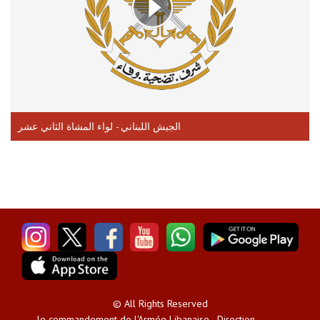
الجيش اللبناني - لواء المشاة الثاني عشر
© All Rights Reserved
le commandement de l'Armée Libanaise - Direction