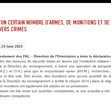
D’UN CERTAIN NOMBRE D’ARMES, DE MUNITIONS ET D
VERS CRIMES
 15 June 2025
ement des FAL – Direction de l'Orientation a émis la déclaration
re des mesures de sécurité mises en œuvre par l’institution militair
 de la Direction du renseignement, a mené une opération de perquisi
A.Z.) et (Y.H.) ainsi que le ressortissant syrien (KH.M.), recherchés
s et des vols. Des armes, des munitions ainsi qu’une quantité de dr
de la Direction du renseignement a arrêté le citoyen (H.H.) dans la rég
s munitions ont également été saisies en sa possession.
saisis ont été remis aux autorités compétentes, et une enquête a été
udiciaire compétente.