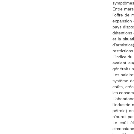
symptômes d
Entre mars 
l’offre de
expansion d
pays dispos
détentions 
et la situ
d’armistic
restrictions
L’indice du
avaient au
générait un
Les salair
système de 
coûts, créa
les consom
L’abondanc
l’industrie
pétrole) on
n’aurait pa
Le coût él
circonstanc