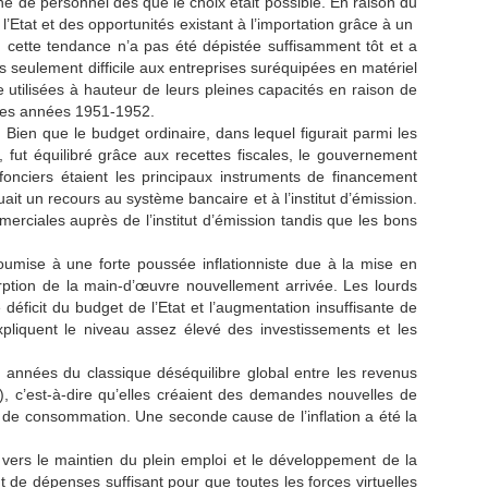
e de personnel dès que le choix était possible. En raison du
’Etat et des opportunités existant à l’importation grâce à un
tte tendance n’a pas été dépistée suffisamment tôt et a
as seulement difficile aux entreprises suréquipées en matériel
utilisées à hauteur de leurs pleines capacités en raison de
 les années 1951-1952.
. Bien que le budget ordinaire, dans lequel figurait parmi les
fut équilibré grâce aux recettes fiscales, le gouvernement
fonciers étaient les principaux instruments de financement
t un recours au système bancaire et à l’institut d’émission.
ciales auprès de l’institut d’émission tandis que les bons
soumise à une forte poussée inflationniste due à la mise en
ption de la main-d’œuvre nouvellement arrivée. Les lourds
déficit du budget de l’Etat et l’augmentation insuffisante de
pliquent le niveau assez élevé des investissements et les
s années du classique déséquilibre global entre les revenus
e), c’est-à-dire qu’elles créaient des demandes nouvelles de
 consommation. Une seconde cause de l’inflation a été la
e vers le maintien du plein emploi et le développement de la
ant de dépenses suffisant pour que toutes les forces virtuelles