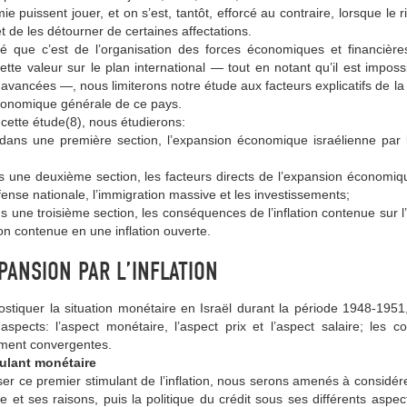
ie puissent jouer, et on s’est, tantôt, efforcé au contraire, lorsque le r
 de les détourner de certaines affectations.
é que c’est de l’organisation des forces économiques et financière
cette valeur sur le plan international — tout en notant qu’il est impo
vancées —, nous limiterons notre étude aux facteurs explicatifs de la p
économique générale de ce pays.
 cette étude(8), nous étudierons:
dans une première section, l’expansion économique israélienne par l’
s une deuxième section, les facteurs directs de l’expansion économiqu
fense nationale, l’immigration massive et les investissements;
ns une troisième section, les conséquences de l’inflation contenue sur l’
tion contenue en une inflation ouverte.
XPANSION PAR L’INFLATION
stiquer la situation monétaire en Israël durant la période 1948-1951, 
 aspects: l’aspect monétaire, l’aspect prix et l’aspect salaire; le
ment convergentes.
mulant monétaire
ser ce premier stimulant de l’inflation, nous serons amenés à consid
 et ses raisons, puis la politique du crédit sous ses différents aspe