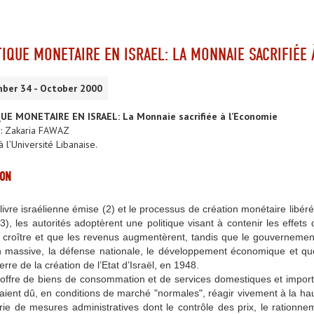
TIQUE MONETAIRE EN ISRAEL: LA MONNAIE SACRIFIÉE
ber 34 - October 2000
UE MONETAIRE EN ISRAEL: La Monnaie sacrifiée à l’Economie
r: Zakaria FAWAZ
 l’Université Libanaise.
ION
 livre israélienne émise (2) et le processus de création monétaire libéré
3), les autorités adoptèrent une politique visant à contenir les effets d
à croître et que les revenus augmentèrent, tandis que le gouvernemen
n massive, la défense nationale, le développement économique et que 
erre de la création de l’Etat d’Israël, en 1948.
’offre de biens de consommation et de services domestiques et import
raient dû, en conditions de marché "normales", réagir vivement à la ha
ie de mesures administratives dont le contrôle des prix, le rationnem