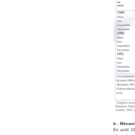
b - Mécani
En août 19