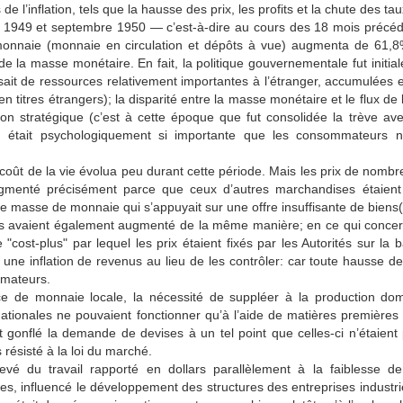
e l’inflation, tels que la hausse des prix, les profits et la chute des t
1949 et septembre 1950 — c’est-à-dire au cours des 18 mois précédant
 monnaie (monnaie en circulation et dépôts à vue) augmenta de 61,8%(
e la masse monétaire. En fait, la politique gouvernementale fut initia
ait de ressources relativement importantes à l’étranger, accumulées en 
en titres étrangers); la disparité entre la masse monétaire et le flux de 
ation stratégique (c’est à cette époque que fut consolidée la trève 
e) était psychologiquement si importante que les consommateurs n’
.
 coût de la vie évolua peu durant cette période. Mais les prix de nomb
gmenté précisément parce que ceux d’autres marchandises étaient 
e masse de monnaie qui s’appuyait sur une offre insuffisante de biens(
es avaient également augmenté de la même manière; en ce qui concerna
"cost-plus" par lequel les prix étaient fixés par les Autorités sur l
 une inflation de revenus au lieu de les contrôler: car toute hausse de
mateurs.
e de monnaie locale, la nécessité de suppléer à la production domes
 nationales ne pouvaient fonctionner qu’à l’aide de matières première
t gonflé la demande de devises à un tel point que celles-ci n’étaient
s résisté à la loi du marché.
evé du travail rapporté en dollars parallèlement à la faiblesse de
es, influencé le développement des structures des entreprises industrie