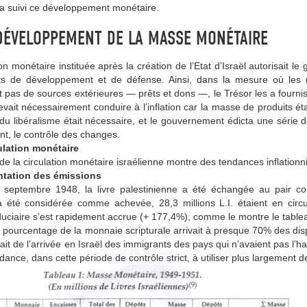
 a suivi ce développement monétaire.
 DÉVELOPPEMENT DE LA MASSE MONÉTAIRE
ion monétaire instituée après la création de l’Etat d’Israël autorisait 
ts de développement et de défense. Ainsi, dans la mesure où le
 pas de sources extérieures — prêts et dons —, le Trésor les a fourni
ait nécessairement conduire à l’inflation car la masse de produits éta
du libéralisme était nécessaire, et le gouvernement édicta une série 
t, le contrôle des changes.
culation monétaire
 de la circulation monétaire israélienne montre des tendances inflationni
ntation des émissions
e septembre 1948, la livre palestinienne a été échangée au pair con
a été considérée comme achevée, 28,3 millions L.I. étaient en circ
uciaire s’est rapidement accrue (+ 177,4%), comme le montre le tablea
 pourcentage de la monnaie scripturale arrivait à presque 70% des disp
ait de l’arrivée en Israël des immigrants des pays qui n’avaient pas l’ha
ndance, dans cette période de contrôle strict, à utiliser plus largement d