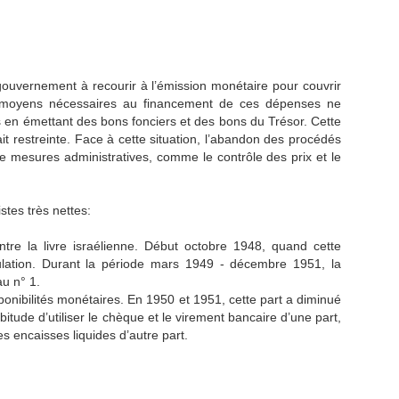
le gouvernement à recourir à l’émission monétaire pour couvrir
s moyens nécessaires au financement de ces dépenses ne
s en émettant des bons fonciers et des bons du Trésor. Cette
it restreinte. Face à cette situation, l’abandon des procédés
de mesures administratives, comme le contrôle des prix et le
stes très nettes:
tre la livre israélienne. Début octobre 1948, quand cette
ulation. Durant la période mars 1949 - décembre 1951, la
u n° 1.
onibilités monétaires. En 1950 et 1951, cette part a diminué
bitude d’utiliser le chèque et le virement bancaire d’une part,
es encaisses liquides d’autre part.