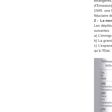
étrangères,
d’Emission(
1949, une l
fiduciaire 
2 - La mon
Les dépôts 
suivantes:
a) L’immigr
b) La gran
c) L’expans
qu’à l’Etat;