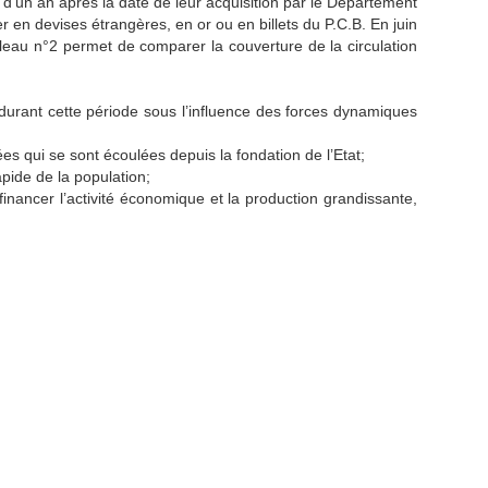
d’un an après la date de leur acquisition par le Département
 en devises étrangères, en or ou en billets du P.C.B. En juin
leau n°2 permet de comparer la couverture de la circulation
durant cette période sous l’influence des forces dynamiques
es qui se sont écoulées depuis la fondation de l’Etat;
ide de la population;
financer l’activité économique et la production grandissante,