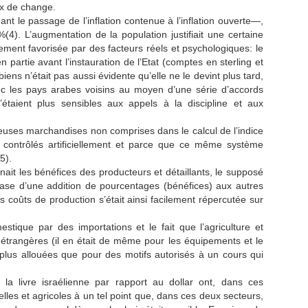
aux de change.
 le passage de l’inflation contenue à l’inflation ouverte—,
4). L’augmentation de la population justifiait une certaine
lement favorisée par des facteurs réels et psychologiques: le
partie avant l’instauration de l’Etat (comptes en sterling et
biens n’était pas aussi évidente qu’elle ne le devint plus tard,
avec les pays arabes voisins au moyen d’une série d’accords
étaient plus sensibles aux appels à la discipline et aux
reuses marchandises non comprises dans le calcul de l’indice
contrôlés artificiellement et parce que ce même système
5).
it les bénéfices des producteurs et détaillants, le supposé
a base d’une addition de pourcentages (bénéfices) aux autres
s coûts de production s’était ainsi facilement répercutée sur
tique par des importations et le fait que l’agriculture et
s étrangères (il en était de même pour les équipements et le
 plus allouées que pour des motifs autorisés à un cours qui
 la livre israélienne par rapport au dollar ont, dans ces
lles et agricoles à un tel point que, dans ces deux secteurs,