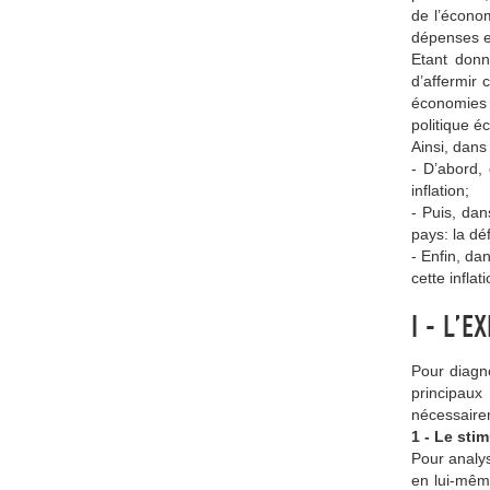
de l’économ
dépenses et
Etant donn
d’affermir 
économies a
politique 
Ainsi, dans
- D’abord, 
inflation;
- Puis, dan
pays: la dé
- Enfin, da
cette infla
I - L’E
Pour diagno
principaux
nécessaire
1 - Le sti
Pour analy
en lui-même