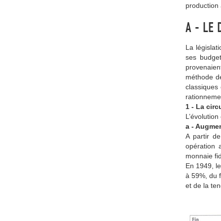
production
A - LE
La législat
ses budge
provenaient
méthode dev
classiques 
rationnemen
1 - La cir
L’évolution
a - Augme
A partir d
opération 
monnaie fid
En 1949, le
à 59%, du f
et de la te