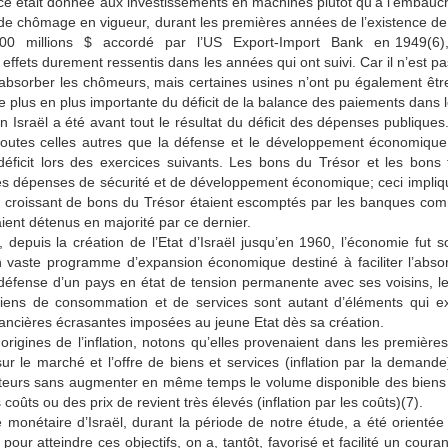
ce était donnée aux investissements en machines plutôt qu’à l’embauch
 de chômage en vigueur, durant les premières années de l’existence de l
0 millions $ accordé par l’US Export-Import Bank en 1949(6), ce
 effets durement ressentis dans les années qui ont suivi. Car il n’est p
absorber les chômeurs, mais certaines usines n’ont pu également être 
e plus en plus importante du déficit de la balance des paiements dans
 en Israël a été avant tout le résultat du déficit des dépenses publiques
outes celles autres que la défense et le développement économique, 
déficit lors des exercices suivants. Les bons du Trésor et les bons 
es dépenses de sécurité et de développement économique; ceci impliquai
croissant de bons du Trésor étaient escomptés par les banques commer
aient détenus en majorité par ce dernier.
depuis la création de l’Etat d’Israël jusqu’en 1960, l’économie fut 
 vaste programme d’expansion économique destiné à faciliter l’absor
 défense d’un pays en état de tension permanente avec ses voisins, le 
 biens de consommation et de services sont autant d’éléments qui ex
ancières écrasantes imposées au jeune Etat dès sa création.
rigines de l’inflation, notons qu’elles provenaient dans les première
sur le marché et l’offre de biens et services (inflation par la demand
urs sans augmenter en même temps le volume disponible des biens de
coûts ou des prix de revient très élevés (inflation par les coûts)(7).
e monétaire d’Israël, durant la période de notre étude, a été orienté
 pour atteindre ces objectifs, on a, tantôt, favorisé et facilité un cour