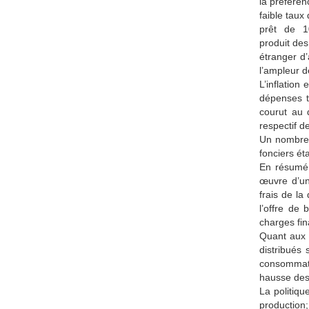
la préféren
faible taux
prêt de 10
produit des
étranger d’
l’ampleur d
L’inflation
dépenses t
courut au 
respectif d
Un nombre 
fonciers ét
En résumé, 
œuvre d’un
frais de la
l’offre de
charges fin
Quant aux o
distribués 
consommate
hausse des 
La politiqu
production;