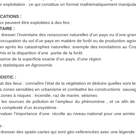
eur exploitation : ce qui constitue un format mathématiquement manipu
CATIONS :
 peuvent être exploitées à des fins :
TAIRE :
à dresser l’inventaire des ressources naturelles d’un pays ou d’une gran
’occupation du sol d’un pays en matière de forêt ou de production agriv
lan après les catastrophes naturelles :exemple des inondations au Co
is et la disparition d’une partie de la forêt.
ance de la superficie exacte d’un pays, d’une région
 statistiques en Agronomie.
OSTIC :
tat des lieux : connaître l’état de la végétation et déduire quelles sont l
es zones sensibles en urbanisme et combattre les constructions sauvage
 zones à risques : incendie, raz de marée, séismes.
 les sources de pollution et l’ampleur du phénomène , et ce afin de
a complexité d’un écosystème .
 évaluer l’importance d’une récolte au niveau national pour une ann
e :
dresser des spatio-cartes qui sont géo-reférencées avec une légende d