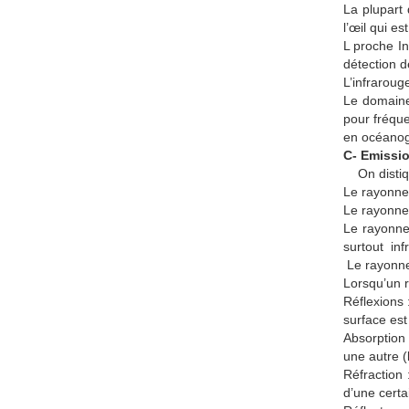
La plupart 
l’œil qui es
L proche In
détection d
L’infraroug
Le domaine 
pour fréqu
en océanogr
C- Emissi
On distiqu
Le rayonnem
Le rayonnem
Le rayonnem
surtout inf
Le rayonnem
Lorsqu’un r
Réflexions 
surface est 
Absorption 
une autre (
Réfraction 
d’une certa