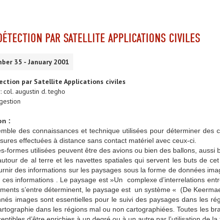
DÉTECTION PAR SATELLITE APPLICATIONS CIVILES
ber 35 - January 2001
ction par Satellite Applications civiles
 col. augustin d. tegho
gestion
on :
emble des connaissances et technique utilisées pour déterminer des ca
ures effectuées à distance sans contact matériel avec ceux-ci.
formes utilisées peuvent être des avions ou bien des ballons, aussi bie
utour de al terre et les navettes spatiales qui servent les buts de cet
ournir des informations sur les paysages sous la forme de données im
 ces informations . Le paysage est »Un complexe d’interrelations ent
léments s’entre déterminent, le paysage est un système « (De Keermae
 images sont essentielles pour le suivi des paysages dans les régio
rtographie dans les régions mal ou non cartographiées. Toutes les bran
ptibles d’être enrichies à un degré ou à un autre par l’utilisation de la 