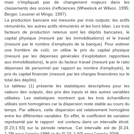
mais n’impliquait pas de changement majeurs dans les
classements des scores d’efficiences (Wheelock et Wilson, 1995;
Berger, Leusner et Mingo, 1997).
La production bancaire est mesurée par trois outputs: les actifs
rémunérés, les autres actifs rémunérés et les hors bilan. Les trois
facteurs de production retenus sont les dépôts bancaires, le
capital physique (mesuré par les immobilisations) et le travail
(mesuré par le nombre d’employés de la banque). Pour estimer
une frontière de coût, on utilise le prix du capital physique
(mesuré par les dépenses générales d’exploitation rapportées
aux immobilisations), le prix du facteur travail (mesuré par le ratio
dépenses de personnel par rapport au nombre d’employés), le
prix du capital financier (mesuré par les charges financières sur le
total des dépôts).
Le tableau (1) présente les statistiques descriptives pour les
valeurs des outputs, des prix des inputs et des autres variables
utilisées. Les statistiques montrent que les trois échantillons
utilisés sont homogènes car la dispersion reste stable au cours du
temps. Par ailleurs, cette dispersion est relativement homogène
entre les différentes variables. En effet, le coefficient de variation
représenté par le rapport est contenu dans un intervalle étroit:
[0.23;1.93] sur la période retenue. Cet intervalle est de [0.24;
1.79] pour l’année 1999 et de [0.23; 1.93] pour l’année 2008.