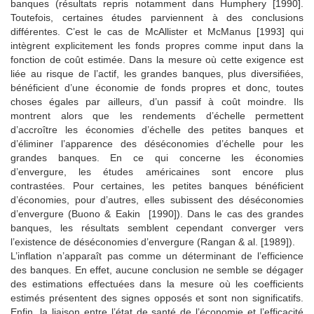
banques (résultats repris notamment dans Humphery [1990].
Toutefois, certaines études parviennent à des conclusions
différentes. C’est le cas de McAllister et McManus [1993] qui
intègrent explicitement les fonds propres comme input dans la
fonction de coût estimée. Dans la mesure où cette exigence est
liée au risque de l’actif, les grandes banques, plus diversifiées,
bénéficient d’une économie de fonds propres et donc, toutes
choses égales par ailleurs, d’un passif à coût moindre. Ils
montrent alors que les rendements d’échelle permettent
d’accroître les économies d’échelle des petites banques et
d’éliminer l’apparence des déséconomies d’échelle pour les
grandes banques. En ce qui concerne les économies
d’envergure, les études américaines sont encore plus
contrastées. Pour certaines, les petites banques bénéficient
d’économies, pour d’autres, elles subissent des déséconomies
d’envergure (Buono & Eakin [1990]). Dans le cas des grandes
banques, les résultats semblent cependant converger vers
l’existence de déséconomies d’envergure (Rangan & al. [1989]).
L’inflation n’apparaît pas comme un déterminant de l’efficience
des banques. En effet, aucune conclusion ne semble se dégager
des estimations effectuées dans la mesure où les coefficients
estimés présentent des signes opposés et sont non significatifs.
Enfin, la liaison entre l’état de santé de l’économie et l’efficacité