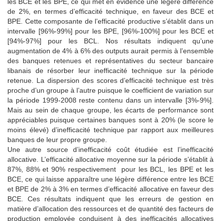
les BCE et les BPE, ce qui met en évidence une légère différence
de 2%, en termes d’efficacité technique, en faveur des BCE et
BPE. Cette composante de l’efficacité productive s’établit dans un
intervalle [96%-99%] pour les BPE, [96%-100%] pour les BCE et
[94%-97%] pour les BCL. Nos résultats indiquent qu’une
augmentation de 4% à 6% des outputs aurait permis à l’ensemble
des banques retenues et représentatives du secteur bancaire
libanais de résorber leur inefficacité technique sur la période
retenue. La dispersion des scores d’efficacité technique est très
proche d’un groupe à l’autre puisque le coefficient de variation sur
la période 1999-2008 reste contenu dans un intervalle [3%-9%].
Mais au sein de chaque groupe, les écarts de performance sont
appréciables puisque certaines banques sont à 20% (le score le
moins élevé) d’inefficacité technique par rapport aux meilleures
banques de leur propre groupe.
Une autre source d’inefficacité coût étudiée est l’inefficacité
allocative. L’efficacité allocative moyenne sur la période s’établit à
87%, 88% et 90% respectivement pour les BCL, les BPE et les
BCE, ce qui laisse apparaître une légère différence entre les BCE
et BPE de 2% à 3% en termes d’efficacité allocative en faveur des
BCE. Ces résultats indiquent que les erreurs de gestion en
matière d’allocation des ressources et de quantité des facteurs de
production employée conduisent à des inefficacités allocatives