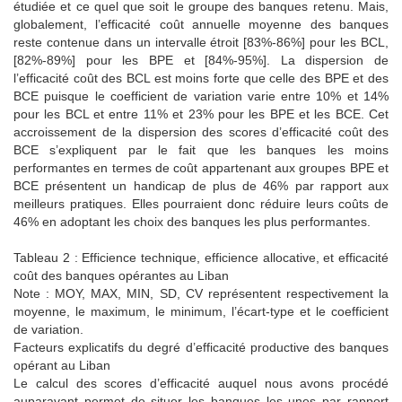
étudiée et ce quel que soit le groupe des banques retenu. Mais,
globalement, l’efficacité coût annuelle moyenne des banques
reste contenue dans un intervalle étroit [83%-86%] pour les BCL,
[82%-89%] pour les BPE et [84%-95%]. La dispersion de
l’efficacité coût des BCL est moins forte que celle des BPE et des
BCE puisque le coefficient de variation varie entre 10% et 14%
pour les BCL et entre 11% et 23% pour les BPE et les BCE. Cet
accroissement de la dispersion des scores d’efficacité coût des
BCE s’expliquent par le fait que les banques les moins
performantes en termes de coût appartenant aux groupes BPE et
BCE présentent un handicap de plus de 46% par rapport aux
meilleurs pratiques. Elles pourraient donc réduire leurs coûts de
46% en adoptant les choix des banques les plus performantes.
Tableau 2 : Efficience technique, efficience allocative, et efficacité
coût des banques opérantes au Liban
Note : MOY, MAX, MIN, SD, CV représentent respectivement la
moyenne, le maximum, le minimum, l’écart-type et le coefficient
de variation.
Facteurs explicatifs du degré d’efficacité productive des banques
opérant au Liban
Le calcul des scores d’efficacité auquel nous avons procédé
auparavant permet de situer les banques les unes par rapport