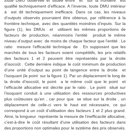
toute DMU observée et située entre et sur la frontière est
qualifié techniquement d’efficace. A l’inverse, toute DMU intérieur
à est dit techniquement inefficace. Dans ce cas, les niveaux
d’outputs observés pourraient être obtenus, par référence à la
frontière technique, avec des quantités moindres d’inputs. Sur la
figure (1), les DMUs et utilisent les mêmes proportions de
facteurs de production, néanmoins l’entité produit le même
niveau d’output avec de moins de chaque facteur que l’entité . Le
ratio mesure l’efficacité technique de . En supposant que les
marchés de tous les facteurs soient compétitifs, les prix relatifs
des facteurs 1 et 2 peuvent être représentés par la droite
d’isocoût . Cette dernière indique le coût minimum de production
d’une unité d’output au point de tangence entre la droite et
l’isoquant (le point sur la figure 1). Par un déplacement le long de
la droite d’isocoût, le point a le même coût que le point et
l’efficacité allocative est décrite par le ratio . Le point situé sur
l’isoquant conduit à une utilisation des ressources productives
plus coûteuses qu’en , car pour que se situe sur la droite , un
déplacement de celle-ci vers le haut est nécessaire, ce qui
correspond à un coût d’utilisation des facteurs 1 et 2 plus grand.
Ainsi, la longueur représente la mesure de l’inefficacité allocative,
c’est-à-dire le coût résultant d’une utilisation des facteurs dans
des proportions non optimales pour le système des prix observés.