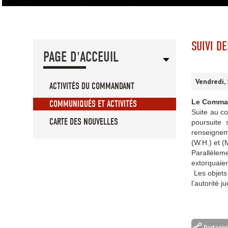
SUIVI D
PAGE D'ACCEUIL
Vendredi,
ACTIVITÉS DU COMMANDANT
Le Command
COMMUNIQUÉS ET ACTIVITÉS
Suite au co
CARTE DES NOUVELLES
poursuite 
renseigneme
(W.H.) et (
Parallèleme
extorquaien
Les objets 
l’autorité j