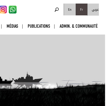
FORMULAIRE DE RECHERCHE
عربي
Rechercher
En
Fr
MÉDIAS
PUBLICATIONS
ADMIN. & COMMUNAUTÉ