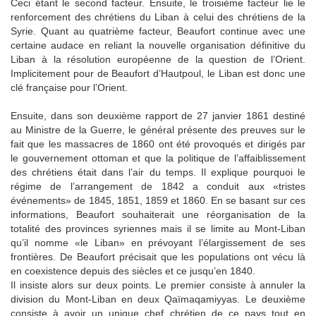
Ceci étant le second facteur. Ensuite, le troisième facteur lie le
renforcement des chrétiens du Liban à celui des chrétiens de la
Syrie. Quant au quatrième facteur, Beaufort continue avec une
certaine audace en reliant la nouvelle organisation définitive du
Liban à la résolution européenne de la question de l’Orient.
Implicitement pour de Beaufort d’Hautpoul, le Liban est donc une
clé française pour l’Orient.
Ensuite, dans son deuxième rapport de 27 janvier 1861 destiné
au Ministre de la Guerre, le général présente des preuves sur le
fait que les massacres de 1860 ont été provoqués et dirigés par
le gouvernement ottoman et que la politique de l’affaiblissement
des chrétiens était dans l’air du temps. Il explique pourquoi le
régime de l’arrangement de 1842 a conduit aux «tristes
événements» de 1845, 1851, 1859 et 1860. En se basant sur ces
informations, Beaufort souhaiterait une réorganisation de la
totalité des provinces syriennes mais il se limite au Mont-Liban
qu’il nomme «le Liban» en prévoyant l’élargissement de ses
frontières. De Beaufort précisait que les populations ont vécu là
en coexistence depuis des siècles et ce jusqu’en 1840.
Il insiste alors sur deux points. Le premier consiste à annuler la
division du Mont-Liban en deux Qaïmaqamiyyas. Le deuxième
consiste à avoir un unique chef chrétien de ce pays tout en