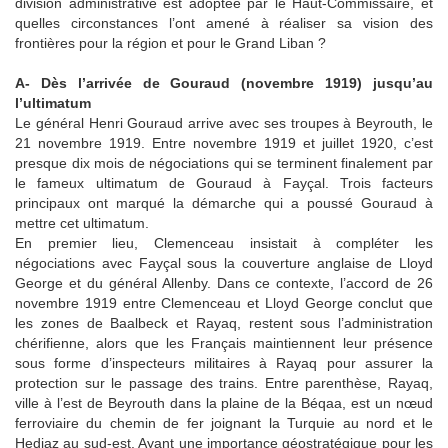
division administrative est adoptée par le Haut-Commissaire, et
quelles circonstances l’ont amené à réaliser sa vision des
frontières pour la région et pour le Grand Liban ?
A- Dès l’arrivée de Gouraud (novembre 1919) jusqu’au
l’ultimatum
Le général Henri Gouraud arrive avec ses troupes à Beyrouth, le
21 novembre 1919. Entre novembre 1919 et juillet 1920, c’est
presque dix mois de négociations qui se terminent finalement par
le fameux ultimatum de Gouraud à Fayçal. Trois facteurs
principaux ont marqué la démarche qui a poussé Gouraud à
mettre cet ultimatum.
En premier lieu, Clemenceau insistait à compléter les
négociations avec Fayçal sous la couverture anglaise de Lloyd
George et du général Allenby. Dans ce contexte, l’accord de 26
novembre 1919 entre Clemenceau et Lloyd George conclut que
les zones de Baalbeck et Rayaq, restent sous l’administration
chérifienne, alors que les Français maintiennent leur présence
sous forme d’inspecteurs militaires à Rayaq pour assurer la
protection sur le passage des trains. Entre parenthèse, Rayaq,
ville à l’est de Beyrouth dans la plaine de la Béqaa, est un nœud
ferroviaire du chemin de fer joignant la Turquie au nord et le
Hedjaz au sud-est. Ayant une importance géostratégique pour les