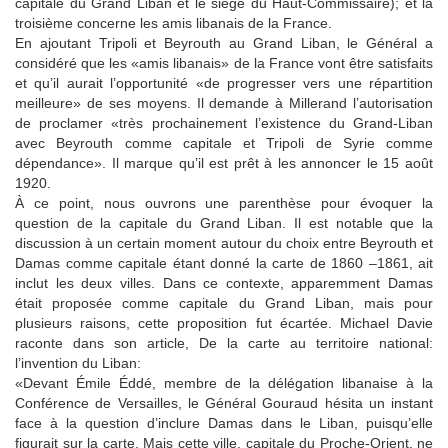
capitale du Grand Liban et le siège du Haut-Commissaire); et la
troisième concerne les amis libanais de la France.
En ajoutant Tripoli et Beyrouth au Grand Liban, le Général a
considéré que les «amis libanais» de la France vont être satisfaits
et qu’il aurait l’opportunité «de progresser vers une répartition
meilleure» de ses moyens. Il demande à Millerand l’autorisation
de proclamer «très prochainement l’existence du Grand-Liban
avec Beyrouth comme capitale et Tripoli de Syrie comme
dépendance». Il marque qu’il est prêt à les annoncer le 15 août
1920.
À ce point, nous ouvrons une parenthèse pour évoquer la
question de la capitale du Grand Liban. Il est notable que la
discussion à un certain moment autour du choix entre Beyrouth et
Damas comme capitale étant donné la carte de 1860 –1861, ait
inclut les deux villes. Dans ce contexte, apparemment Damas
était proposée comme capitale du Grand Liban, mais pour
plusieurs raisons, cette proposition fut écartée. Michael Davie
raconte dans son article, De la carte au territoire national:
l’invention du Liban:
«Devant Émile Éddé, membre de la délégation libanaise à la
Conférence de Versailles, le Général Gouraud hésita un instant
face à la question d’inclure Damas dans le Liban, puisqu’elle
figurait sur la carte. Mais cette ville, capitale du Proche-Orient, ne