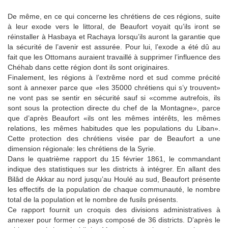
De même, en ce qui concerne les chrétiens de ces régions, suite
à leur exode vers le littoral, de Beaufort voyait qu’ils iront se
réinstaller à Hasbaya et Rachaya lorsqu’ils auront la garantie que
la sécurité de l’avenir est assurée. Pour lui, l’exode a été dû au
fait que les Ottomans auraient travaillé à supprimer l’influence des
Chéhab dans cette région dont ils sont originaires.
Finalement, les régions à l’extrême nord et sud comme précité
sont à annexer parce que «les 35000 chrétiens qui s’y trouvent»
ne vont pas se sentir en sécurité sauf si «comme autrefois, ils
sont sous la protection directe du chef de la Montagne», parce
que d’après Beaufort «ils ont les mêmes intérêts, les mêmes
relations, les mêmes habitudes que les populations du Liban».
Cette protection des chrétiens visée par de Beaufort a une
dimension régionale: les chrétiens de la Syrie.
Dans le quatrième rapport du 15 février 1861, le commandant
indique des statistiques sur les districts à intégrer. En allant des
Bilâd de Akkar au nord jusqu’au Houlé au sud, Beaufort présente
les effectifs de la population de chaque communauté, le nombre
total de la population et le nombre de fusils présents.
Ce rapport fournit un croquis des divisions administratives à
annexer pour former ce pays composé de 36 districts. D’après le