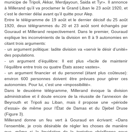
municipe de Tripoli, Akkar, Merdjayoun, Saida et Tyr». Il annonce
à Millerand qu’il va proclamer le Grand Liban le 23 août 1920, et
c’est le dernier délai avant qu’il quitte pour Alep.
Entre le télégramme de 19 août et le dernier décisif du 25 août
1920, deux télégrammes du 20 et 23 août sont échangés par
Gouraud et Millerand respectivement. Dans le premier, Gouraud
explique les inconvénients de la division en 8 à 9 autonomies en
citant trois arguments:
- un argument politique: ladite division va «servir le désir d’unité»
des populations.
- un argument d’équilibre: Il est plus «facile de maintenir
l’équilibre entre trois ou quatre États assez vastes».
- un argument financier et du personnel (étant plus coûteuse):
environ 600 personnes doivent être prévues pour gérer ces
autonomies. Pour lui, c’est une «impossibilité».
Dans le deuxième télégramme, Millerand évoque la division
administrative et il doute encore de la réussite de l’annexion de
Beyrouth et Tripoli au Liban, mais il propose une «période
d’essai» de même pour l’État de Damas et du Djebel Druse
(Figure 3).
Millerand donne un feu vert à Gouraud en écrivant: «Dans
l’ensemble, je crois désirable de régler les choses de manière
que, même si la liquidation de la tentative chérifienne nous