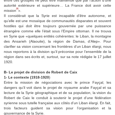
entre ces groupes ne peut être maintenue que par l’action d’une
autorité extérieure et supérieure… La France doit avoir cette
[9]
mission
».
Il considérait que la Syrie est incapable d’être autonome, et
qu’elle est une mosaïque de communautés disparates et souvent
hostiles qui doit être toujours gouvernée par une puissance
étrangère comme elle l’était sous l’Empire ottoman. Il ne trouva
en Syrie que «quelques entités cohérentes: le Liban, la montagne
des Ansarieh (Alaouite), la région de Damas, d’Alep». Pour
clarifier sa vision concernant les frontières d’un Liban élargi, nous
nous reportons à la division qu’il préconise pour l’ensemble de la
région dans ses écrits et, surtout, sur sa note rédigée le 17 juillet
1920.
B- Le projet de division de Robert de Caix
1- Le contexte (1918-1920
)
Entre la mission de négociations avec le prince Fayçal, les
dangers qu’il voit dans le projet de royaume arabe Fayçal et sa
lecture de la Syrie géographique et de sa population, la vision du
Robert de Caix le conduit à soutenir le projet d’une fédération
syrienne sous tutelle française aux côtés d’un Liban élargi. En fait,
trois facteurs guident sa vision pour l’organisation et la
gouvernance de la Syrie.