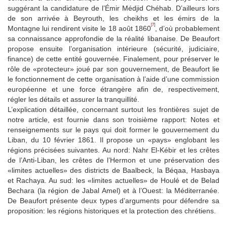
suggérant la candidature de l’Émir Médjid Chéhab. D’ailleurs lors
de son arrivée à Beyrouth, les cheikhs et les émirs de la
[7]
Montagne lui rendirent visite le 18 août 1860
, d’où probablement
sa connaissance approfondie de la réalité libanaise. De Beaufort
propose ensuite l’organisation intérieure (sécurité, judiciaire,
finance) de cette entité gouvernée. Finalement, pour préserver le
rôle de «protecteur» joué par son gouvernement, de Beaufort lie
le fonctionnement de cette organisation à l’aide d’une commission
européenne et une force étrangère afin de, respectivement,
régler les détails et assurer la tranquillité.
L’explication détaillée, concernant surtout les frontières sujet de
notre article, est fournie dans son troisième rapport: Notes et
renseignements sur le pays qui doit former le gouvernement du
Liban, du 10 février 1861. Il propose un «pays» englobant les
régions précisées suivantes. Au nord: Nahr El-Kébir et les crêtes
de l’Anti-Liban, les crêtes de l’Hermon et une préservation des
«limites actuelles» des districts de Baalbeck, la Béqaa, Hasbaya
et Rachaya. Au sud: les «limites actuelles» de Houlé et de Belad
Bechara (la région de Jabal Amel) et à l’Ouest: la Méditerranée.
De Beaufort présente deux types d’arguments pour défendre sa
proposition: les régions historiques et la protection des chrétiens.