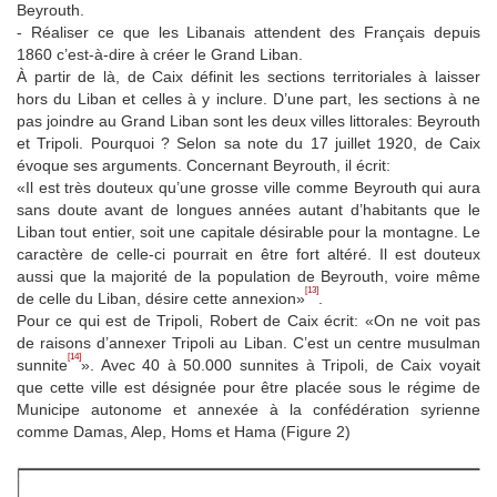
Beyrouth.
- Réaliser ce que les Libanais attendent des Français depuis
1860 c’est-à-dire à créer le Grand Liban.
À partir de là, de Caix définit les sections territoriales à laisser
hors du Liban et celles à y inclure. D’une part, les sections à ne
pas joindre au Grand Liban sont les deux villes littorales: Beyrouth
et Tripoli. Pourquoi ? Selon sa note du 17 juillet 1920, de Caix
évoque ses arguments. Concernant Beyrouth, il écrit:
«Il est très douteux qu’une grosse ville comme Beyrouth qui aura
sans doute avant de longues années autant d’habitants que le
Liban tout entier, soit une capitale désirable pour la montagne. Le
caractère de celle-ci pourrait en être fort altéré. Il est douteux
aussi que la majorité de la population de Beyrouth, voire même
[13]
de celle du Liban, désire cette annexion»
.
Pour ce qui est de Tripoli, Robert de Caix écrit: «On ne voit pas
de raisons d’annexer Tripoli au Liban. C’est un centre musulman
[14]
sunnite
». Avec 40 à 50.000 sunnites à Tripoli, de Caix voyait
que cette ville est désignée pour être placée sous le régime de
Municipe autonome et annexée à la confédération syrienne
comme Damas, Alep, Homs et Hama (Figure 2)