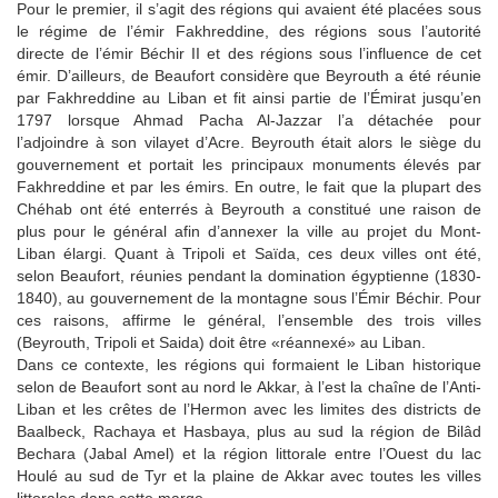
Pour le premier, il s’agit des régions qui avaient été placées sous
le régime de l’émir Fakhreddine, des régions sous l’autorité
directe de l’émir Béchir II et des régions sous l’influence de cet
émir. D’ailleurs, de Beaufort considère que Beyrouth a été réunie
par Fakhreddine au Liban et fit ainsi partie de l’Émirat jusqu’en
1797 lorsque Ahmad Pacha Al-Jazzar l’a détachée pour
l’adjoindre à son vilayet d’Acre. Beyrouth était alors le siège du
gouvernement et portait les principaux monuments élevés par
Fakhreddine et par les émirs. En outre, le fait que la plupart des
Chéhab ont été enterrés à Beyrouth a constitué une raison de
plus pour le général afin d’annexer la ville au projet du Mont-
Liban élargi. Quant à Tripoli et Saïda, ces deux villes ont été,
selon Beaufort, réunies pendant la domination égyptienne (1830-
1840), au gouvernement de la montagne sous l’Émir Béchir. Pour
ces raisons, affirme le général, l’ensemble des trois villes
(Beyrouth, Tripoli et Saida) doit être «réannexé» au Liban.
Dans ce contexte, les régions qui formaient le Liban historique
selon de Beaufort sont au nord le Akkar, à l’est la chaîne de l’Anti-
Liban et les crêtes de l’Hermon avec les limites des districts de
Baalbeck, Rachaya et Hasbaya, plus au sud la région de Bilâd
Bechara (Jabal Amel) et la région littorale entre l’Ouest du lac
Houlé au sud de Tyr et la plaine de Akkar avec toutes les villes
littorales dans cette marge.