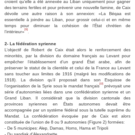
croient qu’elle a été annexée au Liban uniquement pour gagner
des terrains fertiles et pour prévenir une nouvelle famine, de Caix
dévoile une autre raison à son annexion: «La Béqaa est
essentielle à joindre au Liban, pour grossir celui-ci et en même
temps pour diminuer la cohésion de l’État chrétien de
[11]
l’intérieur»
.
2- La fédération syrienne
L’objectif de Robert de Caix était alors le renforcement des
minorités, par la division du domaine français au Levant pour
empêcher l’établissement d’un grand État arabe, afin de
préserver le statut de la clientèle et celui de la France au Levant
sans toucher aux limites de 1916 (malgré les modifications de
1918). La division qu’il proposait dans son Esquisse de
[12]
l’organisation de la Syrie sous le mandat français
prévoyait une
série d’autonomies liées dans une confédération syrienne et un
Grand Liban. Il considérait que la division cantonale des
provinces syriennes en États autonomes devait être
accompagnée par un système fédéral sous la tutelle suprême du
Mandat. La confédération évoquée par de Caix est alors
constituée de l’union de 8 ou 9 autonomies (Figure 2) formées:
- De 5 municipes: Alep, Damas, Homs, Hama et Tripoli
- Du sandjak d’Alexandrette