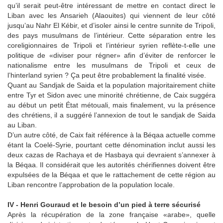
qu’il serait peut-être intéressant de mettre en contact direct le
Liban avec les Ansarieh (Alaouites) qui viennent de leur côté
jusqu’au Nahr El Kébir, et d’isoler ainsi le centre sunnite de Tripoli,
des pays musulmans de l’intérieur. Cette séparation entre les
coreligionnaires de Tripoli et l’intérieur syrien reflète-t-elle une
politique de «diviser pour régner» afin d’éviter de renforcer le
nationalisme entre les musulmans de Tripoli et ceux de
l’hinterland syrien ? Ça peut être probablement la finalité visée.
Quant au Sandjak de Saida et la population majoritairement chiite
entre Tyr et Sidon avec une minorité chrétienne, de Caix suggéra
au début un petit État métouali, mais finalement, vu la présence
des chrétiens, il a suggéré l’annexion de tout le sandjak de Saida
au Liban.
D’un autre côté, de Caix fait référence à la Béqaa actuelle comme
étant la Coelé-Syrie, pourtant cette dénomination inclut aussi les
deux cazas de Rachaya et de Hasbaya qui devraient s’annexer à
la Béqaa. Il considérait que les autorités chérifiennes doivent être
expulsées de la Béqaa et que le rattachement de cette région au
Liban rencontre l’approbation de la population locale.
IV - Henri Gouraud et le besoin d’un pied à terre sécurisé
Après la récupération de la zone française «arabe», quelle