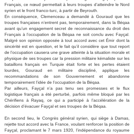
Français, ce nœud permettait à leurs troupes d’atteindre le Nord
syrien et le front franco-turc, à partir de Beyrouth.
En conséquence, Clemenceau a demandé à Gouraud que les
troupes françaises n’entrent pas, temporairement, dans la Béqaa
avant qu’un engagement secret de reconnaissance du droit des
Français à l’occupation de la Béqaa ne soit conclu avec Fayçal.
Malgré son opinion opposée à tout accord avec cet Émir dont la
sincérité est en question, et le fait qu’il considère que tout report
de l’occupation causera une grave atteinte à la situation morale et
physique de ses troupes car la pression militaire kémaliste sur les
bataillons français en Turquie était forte et les pertes étaient
lourdes, Gouraud en militaire discipliné, applique les
recommandations de son Gouvernement et abandonne
temporairement l’idée de l’occupation de la Béqaa.
Par ailleurs, Fayçal n’a pas tenu ses promesses et le flux
logistique français a été perturbé, parfois même bloqué par les
Chérifiens à Rayaq, ce qui a participé à l’accélération de la
décision d’évacuer Fayçal et ses troupes de la Béqaa.
En second lieu, le Congrès général syrien, qui siège à Damas,
rejette tout accord avec la France, voulant renforcer la position de
Fayçal, proclamant le 7 mars 1920, l’indépendance du royaume