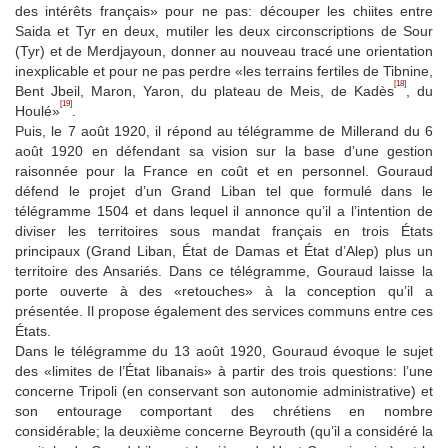
des intérêts français» pour ne pas: découper les chiites entre
Saida et Tyr en deux, mutiler les deux circonscriptions de Sour
(Tyr) et de Merdjayoun, donner au nouveau tracé une orientation
inexplicable et pour ne pas perdre «les terrains fertiles de Tibnine,
[18]
Bent Jbeil, Maron, Yaron, du plateau de Meis, de Kadès
, du
[19]
Houlé»
.
Puis, le 7 août 1920, il répond au télégramme de Millerand du 6
août 1920 en défendant sa vision sur la base d’une gestion
raisonnée pour la France en coût et en personnel. Gouraud
défend le projet d’un Grand Liban tel que formulé dans le
télégramme 1504 et dans lequel il annonce qu’il a l’intention de
diviser les territoires sous mandat français en trois États
principaux (Grand Liban, État de Damas et État d’Alep) plus un
territoire des Ansariés. Dans ce télégramme, Gouraud laisse la
porte ouverte à des «retouches» à la conception qu’il a
présentée. Il propose également des services communs entre ces
États.
Dans le télégramme du 13 août 1920, Gouraud évoque le sujet
des «limites de l’État libanais» à partir des trois questions: l’une
concerne Tripoli (en conservant son autonomie administrative) et
son entourage comportant des chrétiens en nombre
considérable; la deuxième concerne Beyrouth (qu’il a considéré la