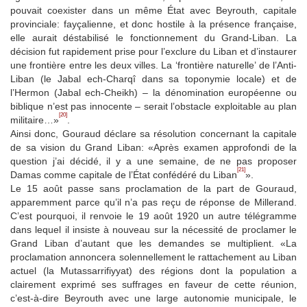
pouvait coexister dans un même État avec Beyrouth, capitale
provinciale: fayçalienne, et donc hostile à la présence française,
elle aurait déstabilisé le fonctionnement du Grand-Liban. La
décision fut rapidement prise pour l’exclure du Liban et d’instaurer
une frontière entre les deux villes. La ‘frontière naturelle’ de l’Anti-
Liban (le Jabal ech-Charqî dans sa toponymie locale) et de
l’Hermon (Jabal ech-Cheikh) – la dénomination européenne ou
biblique n’est pas innocente – serait l’obstacle exploitable au plan
[20]
militaire…»
.
Ainsi donc, Gouraud déclare sa résolution concernant la capitale
de sa vision du Grand Liban: «Après examen approfondi de la
question j’ai décidé, il y a une semaine, de ne pas proposer
[21]
Damas comme capitale de l’État confédéré du Liban
».
Le 15 août passe sans proclamation de la part de Gouraud,
apparemment parce qu’il n’a pas reçu de réponse de Millerand.
C’est pourquoi, il renvoie le 19 août 1920 un autre télégramme
dans lequel il insiste à nouveau sur la nécessité de proclamer le
Grand Liban d’autant que les demandes se multiplient. «La
proclamation annoncera solennellement le rattachement au Liban
actuel (la Mutassarrifiyyat) des régions dont la population a
clairement exprimé ses suffrages en faveur de cette réunion,
c’est-à-dire Beyrouth avec une large autonomie municipale, le