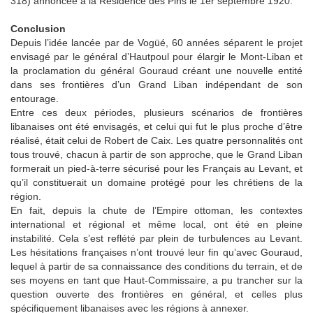
318) annoncée à la Résidence des Pins le 1er septembre 1920.
Conclusion
Depuis l’idée lancée par de Vogüé, 60 années séparent le projet
envisagé par le général d’Hautpoul pour élargir le Mont-Liban et
la proclamation du général Gouraud créant une nouvelle entité
dans ses frontières d’un Grand Liban indépendant de son
entourage.
Entre ces deux périodes, plusieurs scénarios de frontières
libanaises ont été envisagés, et celui qui fut le plus proche d’être
réalisé, était celui de Robert de Caix. Les quatre personnalités ont
tous trouvé, chacun à partir de son approche, que le Grand Liban
formerait un pied-à-terre sécurisé pour les Français au Levant, et
qu’il constituerait un domaine protégé pour les chrétiens de la
région.
En fait, depuis la chute de l’Empire ottoman, les contextes
international et régional et même local, ont été en pleine
instabilité. Cela s’est reflété par plein de turbulences au Levant.
Les hésitations françaises n’ont trouvé leur fin qu’avec Gouraud,
lequel à partir de sa connaissance des conditions du terrain, et de
ses moyens en tant que Haut-Commissaire, a pu trancher sur la
question ouverte des frontières en général, et celles plus
spécifiquement libanaises avec les régions à annexer.