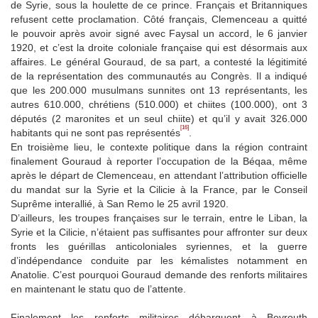
de Syrie, sous la houlette de ce prince. Français et Britanniques
refusent cette proclamation. Côté français, Clemenceau a quitté
le pouvoir après avoir signé avec Faysal un accord, le 6 janvier
1920, et c’est la droite coloniale française qui est désormais aux
affaires. Le général Gouraud, de sa part, a contesté la légitimité
de la représentation des communautés au Congrès. Il a indiqué
que les 200.000 musulmans sunnites ont 13 représentants, les
autres 610.000, chrétiens (510.000) et chiites (100.000), ont 3
députés (2 maronites et un seul chiite) et qu’il y avait 326.000
[16]
habitants qui ne sont pas représentés
.
En troisième lieu, le contexte politique dans la région contraint
finalement Gouraud à reporter l’occupation de la Béqaa, même
après le départ de Clemenceau, en attendant l’attribution officielle
du mandat sur la Syrie et la Cilicie à la France, par le Conseil
Suprême interallié, à San Remo le 25 avril 1920.
D’ailleurs, les troupes françaises sur le terrain, entre le Liban, la
Syrie et la Cilicie, n’étaient pas suffisantes pour affronter sur deux
fronts les guérillas anticoloniales syriennes, et la guerre
d’indépendance conduite par les kémalistes notamment en
Anatolie. C’est pourquoi Gouraud demande des renforts militaires
en maintenant le statu quo de l’attente.
Finalement les renforts militaires débarquent à Beyrouth