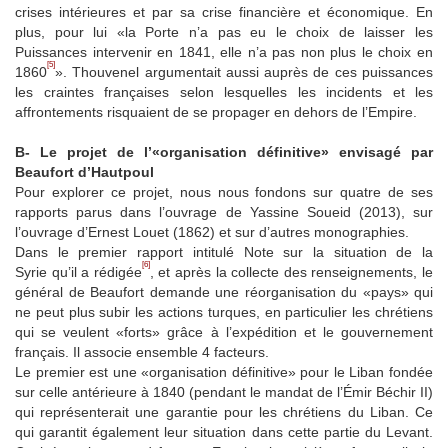
crises intérieures et par sa crise financière et économique. En
plus, pour lui «la Porte n’a pas eu le choix de laisser les
Puissances intervenir en 1841, elle n’a pas non plus le choix en
[5]
1860
». Thouvenel argumentait aussi auprès de ces puissances
les craintes françaises selon lesquelles les incidents et les
affrontements risquaient de se propager en dehors de l’Empire.
B- Le projet de l’«organisation définitive» envisagé par
Beaufort d’Hautpoul
Pour explorer ce projet, nous nous fondons sur quatre de ses
rapports parus dans l’ouvrage de Yassine Soueid (2013), sur
l’ouvrage d’Ernest Louet (1862) et sur d’autres monographies.
Dans le premier rapport intitulé Note sur la situation de la
[6]
Syrie qu’il a rédigée
, et après la collecte des renseignements, le
général de Beaufort demande une réorganisation du «pays» qui
ne peut plus subir les actions turques, en particulier les chrétiens
qui se veulent «forts» grâce à l’expédition et le gouvernement
français. Il associe ensemble 4 facteurs.
Le premier est une «organisation définitive» pour le Liban fondée
sur celle antérieure à 1840 (pendant le mandat de l’Émir Béchir II)
qui représenterait une garantie pour les chrétiens du Liban. Ce
qui garantit également leur situation dans cette partie du Levant.