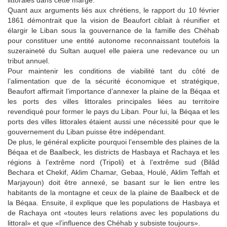
Quant aux arguments liés aux chrétiens, le rapport du 10 février
1861 démontrait que la vision de Beaufort ciblait à réunifier et
élargir le Liban sous la gouvernance de la famille des Chéhab
pour constituer une entité autonome reconnaissant toutefois la
suzeraineté du Sultan auquel elle paiera une redevance ou un
tribut annuel.
Pour maintenir les conditions de viabilité tant du côté de
l’alimentation que de la sécurité économique et stratégique,
Beaufort affirmait l’importance d’annexer la plaine de la Béqaa et
les ports des villes littorales principales liées au territoire
revendiqué pour former le pays du Liban. Pour lui, la Béqaa et les
ports des villes littorales étaient aussi une nécessité pour que le
gouvernement du Liban puisse être indépendant.
De plus, le général explicite pourquoi l’ensemble des plaines de la
Béqaa et de Baalbeck, les districts de Hasbaya et Rachaya et les
régions à l’extrême nord (Tripoli) et à l’extrême sud (Bilâd
Bechara et Chekif, Aklim Chamar, Gebaa, Houlé, Aklim Teffah et
Marjayoun) doit être annexé, se basant sur le lien entre les
habitants de la montagne et ceux de la plaine de Baalbeck et de
la Béqaa. Ensuite, il explique que les populations de Hasbaya et
de Rachaya ont «toutes leurs relations avec les populations du
littoral» et que «l’influence des Chéhab y subsiste toujours».