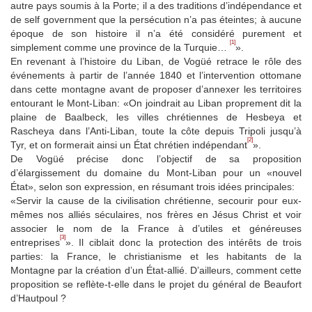
autre pays soumis à la Porte; il a des traditions d’indépendance et
de self government que la persécution n’a pas éteintes; à aucune
époque de son histoire il n’a été considéré purement et
[1]
simplement comme une province de la Turquie…
».
En revenant à l’histoire du Liban, de Vogüé retrace le rôle des
événements à partir de l’année 1840 et l’intervention ottomane
dans cette montagne avant de proposer d’annexer les territoires
entourant le Mont-Liban: «On joindrait au Liban proprement dit la
plaine de Baalbeck, les villes chrétiennes de Hesbeya et
Rascheya dans l’Anti-Liban, toute la côte depuis Tripoli jusqu’à
[2]
Tyr, et on formerait ainsi un État chrétien indépendant
».
De Vogüé précise donc l’objectif de sa proposition
d’élargissement du domaine du Mont-Liban pour un «nouvel
État», selon son expression, en résumant trois idées principales:
«Servir la cause de la civilisation chrétienne, secourir pour eux-
mêmes nos alliés séculaires, nos frères en Jésus Christ et voir
associer le nom de la France à d’utiles et généreuses
[3]
entreprises
». Il ciblait donc la protection des intérêts de trois
parties: la France, le christianisme et les habitants de la
Montagne par la création d’un État-allié. D’ailleurs, comment cette
proposition se reflète-t-elle dans le projet du général de Beaufort
d’Hautpoul ?