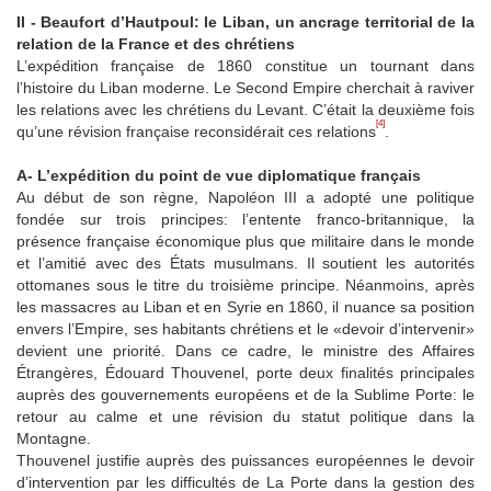
II - Beaufort d’Hautpoul: le Liban, un ancrage territorial de la
relation de la France et des chrétiens
L’expédition française de 1860 constitue un tournant dans
l’histoire du Liban moderne. Le Second Empire cherchait à raviver
les relations avec les chrétiens du Levant. C’était la deuxième fois
[4]
qu’une révision française reconsidérait ces relations
.
A- L’expédition du point de vue diplomatique français
Au début de son règne, Napoléon III a adopté une politique
fondée sur trois principes: l’entente franco-britannique, la
présence française économique plus que militaire dans le monde
et l’amitié avec des États musulmans. Il soutient les autorités
ottomanes sous le titre du troisième principe. Néanmoins, après
les massacres au Liban et en Syrie en 1860, il nuance sa position
envers l’Empire, ses habitants chrétiens et le «devoir d’intervenir»
devient une priorité. Dans ce cadre, le ministre des Affaires
Étrangères, Édouard Thouvenel, porte deux finalités principales
auprès des gouvernements européens et de la Sublime Porte: le
retour au calme et une révision du statut politique dans la
Montagne.
Thouvenel justifie auprès des puissances européennes le devoir
d’intervention par les difficultés de La Porte dans la gestion des