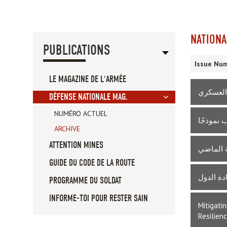
NATIONA
PUBLICATIONS
Issue Num
LE MAGAZINE DE L'ARMÉE
 العسكري
DÉFENSE NATIONALE MAG.
NUMÉRO ACTUEL
ب نموذجًا
ARCHIVE
ATTENTION MINES
ة الماضي
GUIDE DU CODE DE LA ROUTE
دة الدول
PROGRAMME DU SOLDAT
INFORME-TOI POUR RESTER SAIN
Mitigati
Resilien