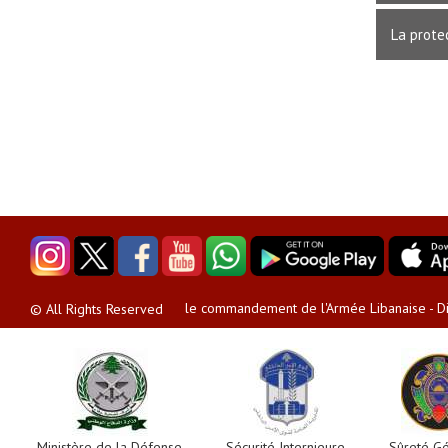
La prote
le commandement de l'Armée Libanaise - Dir
© All Rights Reserved
Ministère de la Défense
Sécurité Internieure
Sûreté G