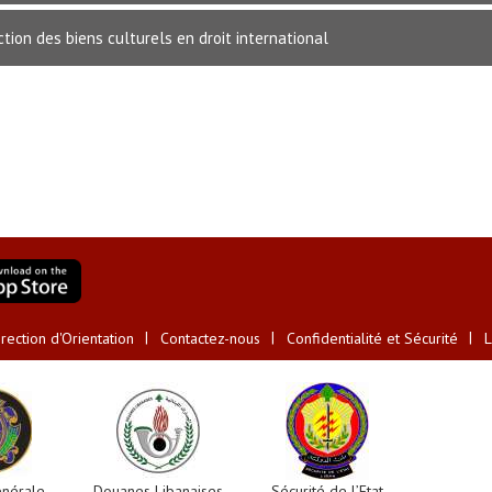
ction des biens culturels en droit international
ection d'Orientation
Contactez-nous
Confidentialité et Sécurité
L
énérale
Douanes Libanaises
Sécurité de l’Etat