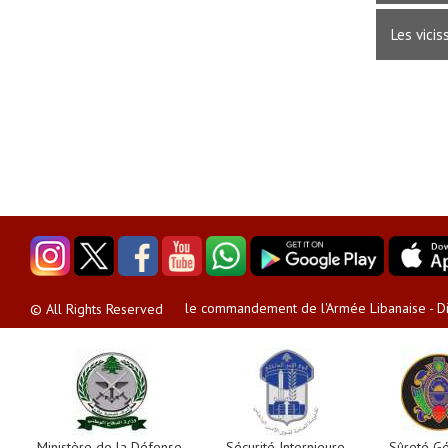
Les vici
le commandement de l'Armée Libanaise - Dir
© All Rights Reserved
Ministère de la Défense
Sécurité Internieure
Sûreté G