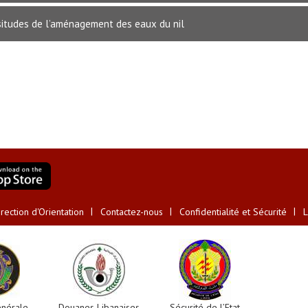
ssitudes de l’aménagement des eaux du nil
ection d'Orientation
Contactez-nous
Confidentialité et Sécurité
L
énérale
Douanes Libanaises
Sécurité de l’Etat