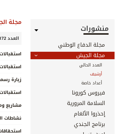
مجلة ال
منشورات
العدد 372 - حزيران 2016
مجلة الدفاع الوطني
استقبالات 
مجلة الجيش
العدد الحالي
استقبالات 
أرشيف
زيارة رسم
أعداد خاصة
فيروس كورونا
استقبالات
السلامة المرورية
مشاريع وم
إحذروا الألغام
نشاطات ال
برنامج الجندي
استحقاقا