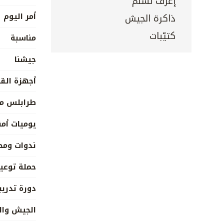
إعرف تسلم
أمر اليوم
ذاكرة الجيش
كتيّبات
مناسبة
جيشنا
أجهزة القي
طرابلس مد
يوميات أمن
ندوات ومح
حملة توعي
دورة تدريب
الجيش وال