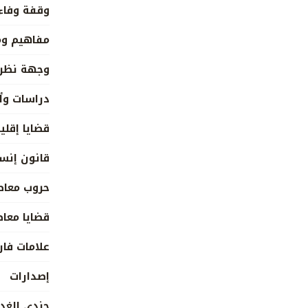
وقفة وفاء
مفاهيم و
وجهة نظر
دراسات وأ
قضايا إقلي
قانون إنس
حروب معاص
قضايا معا
علامات فار
إصدارات
جندي الغد